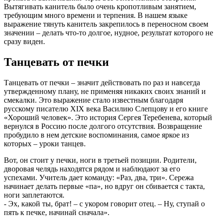
Вытягивать канитель было очень кропотливым занятием,
требующим много времени и терпения. В нашем языке
выражение тянуть канитель закрепилось в переносном своем
значении – делать что-то долгое, нудное, результат которого не
сразу виден.
Танцевать от печки
Танцевать от печки – значит действовать по раз и навсегда
утвержденному плану, не применяя никаких своих знаний и
смекалки. Это выражение стало известным благодаря
русскому писателю XIX века Василию Слепцову и его книге
«Хороший человек». Это история Сергея Теребенева, который
вернулся в Россию после долгого отсутствия. Возвращение
пробудило в нем детские воспоминания, самое яркое из
которых – уроки танцев.
Вот, он стоит у печки, ноги в третьей позиции. Родители,
дворовая челядь находятся рядом и наблюдают за его
успехами. Учитель дает команду: «Раз, два, три». Сережа
начинает делать первые «па», но вдруг он сбивается с такта,
ноги заплетаются.
- Эх, какой ты, брат! – с укором говорит отец. – Ну, ступай о
пять к печке, начинай сначала».