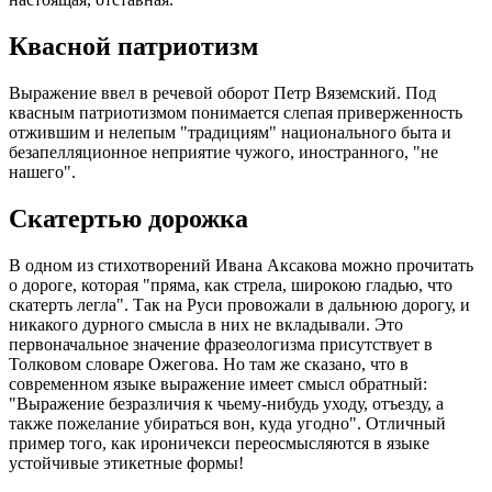
Квасной патриотизм
Выражение ввел в речевой оборот Петр Вяземский. Под
квасным патриотизмом понимается слепая приверженность
отжившим и нелепым "традициям" национального быта и
безапелляционное неприятие чужого, иностранного, "не
нашего".
Скатертью дорожка
В одном из стихотворений Ивана Аксакова можно прочитать
о дороге, которая "пряма, как стрела, широкою гладью, что
скатерть легла". Так на Руси провожали в дальнюю дорогу, и
никакого дурного смысла в них не вкладывали. Это
первоначальное значение фразеологизма присутствует в
Толковом словаре Ожегова. Но там же сказано, что в
современном языке выражение имеет смысл обратный:
"Выражение безразличия к чьему-нибудь уходу, отъезду, а
также пожелание убираться вон, куда угодно". Отличный
пример того, как ироничекси переосмысляются в языке
устойчивые этикетные формы!