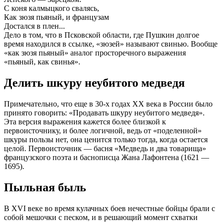
С коня калмыцкого свалясь,
Как зюзя пьяный, и французам
Достался в плен...
Дело в том, что в Псковской области, где Пушкин долгое
время находился в ссылке, «зюзей» называют свинью. Вообще
«как зюзя пьяный» аналог просторечного выражения
«пьяный, как свинья».
Делить шкуру неубитого медведя
Примечательно, что еще в 30-х годах XX века в России было
принято говорить: «Продавать шкуру неубитого медведя».
Эта версия выражения кажется более близкой к
первоисточнику, и более логичной, ведь от «поделенной»
шкуры пользы нет, она ценится только тогда, когда остается
целой. Первоисточник — басня «Медведь и два товарища»
французского поэта и баснописца Жана Лафонтена (1621 —
1695).
Пыльная быль
В XVI веке во время кулачных боев нечестные бойцы брали с
собой мешочки с песком, и в решающий момент схватки