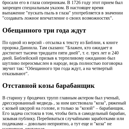
бросали его в глаза соперникам. В 1726 году этот прием был
запрещен специальным указом. В настоящее время
выпажение "пускать пыль в глаза" употребляется в значении
"создавать ложное впечатление о своих возможностях".
Обещанного три года ждут
По одной из версий - отсылка к тексту из Библии, к книге
пророка Даниила. Там сказано: "Блажен, кто ожидает и
достигнет тысячи тридцати пяти дней", т. е. трех лет и 240
дней. Библейский призыв к терпеливому ожиданию был
шутливо переосмыслен в народе, ведь полностью поговорка
звучит так: "Обещанного три года ждут, а на четвертый
отказывают".
Отставной козы барабанщик
В старину у бродячих трупп главным актером был ученый,
дрессированный медведь , за ним шествовала "коза", ряженый
с козьей шкурой на голове, и только за "козой" – барабанщик.
Его задача состояла в том, чтобы бить в самодельный барабан,
зазывая публику. Перебиваться случайными заработками или
подачками – довольно неприятно, а тут еще и "коза" не
настоящая, отставная.