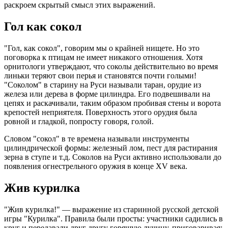
раскроем скрытый смысл этих выражений.
Гол как сокол
"Гол, как сокол", говорим мы о крайней нищете. Но это
поговорка к птицам не имеет никакого отношения. Хотя
орнитологи утверждают, что соколы действительно во время
линьки теряют свои перья и становятся почти голыми!
"Соколом" в старину на Руси называли таран, орудие из
железа или дерева в форме цилиндра. Его подвешивали на
цепях и раскачивали, таким образом пробивая стены и ворота
крепостей неприятеля. Поверхность этого орудия была
ровной и гладкой, попросту говоря, голой.
Словом "сокол" в те времена называли инструменты
цилиндрической формы: железный лом, пест для растирания
зерна в ступе и т.д. Соколов на Руси активно использовали до
появления огнестрельного оружия в конце XV века.
Жив курилка
"Жив курилка!" — выражение из старинной русской детской
игры "Курилка". Правила были просты: участники садились в
круг и передавали друг другу горящую лучину, приговаривая: