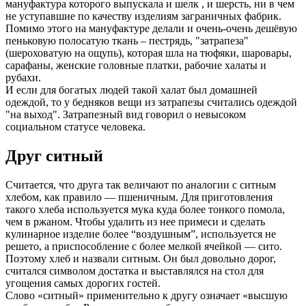
мануфактура которого выпускала и шелк , и шерсть, ни в чем
не уступавшие по качеству изделиям заграничных фабрик.
Помимо этого на мануфактуре делали и очень-очень дешёвую
пеньковую полосатую ткань – пестрядь, "затрапеза"
(шероховатую на ощупь), которая шла на тюфяки, шаровары,
сарафаны, женские головные платки, рабочие халаты и
рубахи.
И если для богатых людей такой халат был домашней
одеждой, то у бедняков вещи из затрапезы считались одеждой
"на выход". Затрапезный вид говорил о невысоком
социальном статусе человека.
Друг ситный
Считается, что друга так величают по аналогии с ситным
хлебом, как правило — пшеничным. Для приготовления
такого хлеба используется мука куда более тонкого помола,
чем в ржаном. Чтобы удалить из нее примеси и сделать
кулинарное изделие более “воздушным”, используется не
решето, а приспособление с более мелкой ячейкой — сито.
Поэтому хлеб и назвали ситным. Он был довольно дорог,
считался символом достатка и выставлялся на стол для
угощения самых дорогих гостей.
Слово «ситный» применительно к другу означает «высшую