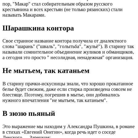
пор, "Макар" стал собирательным образом русского
крестьянина и всех крестьян (не только рязанских) стали
называть Макарами.
Шарашкина контора
Свое странное название контора получила от диалектного
слова "шарань" ("шваль", "голытьба", "жульё"). В старину так
называли сомнительное объединение жуликов и обманщиков,
а сегодня это просто " несолидная, ненадежная" организация.
Не мытьем, так катаньем
В старину прачки-искусницы знали, что хорошо прокатанное
белье будет свежим, даже если стирка произведена совсем не
блестяще. Поэтому, погрешив в мытье, они добивались
нужного впечатления "не мытьем, так катаньем".
В зюзю пьяный
Это выражение мы находим у Александра Пушкина, в романе
в стихах «Евгений Онегин», когда речь идет о соседе
Ленского — Зарецком: