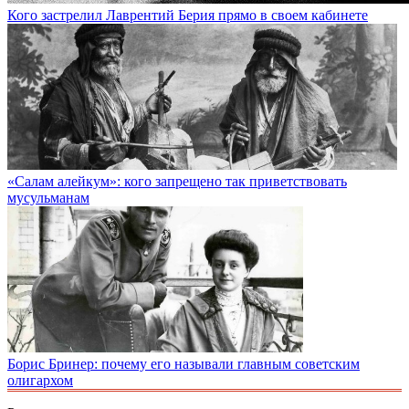
Кого застрелил Лаврентий Берия прямо в своем кабинете
«Салам алейкум»: кого запрещено так приветствовать
мусульманам
Борис Бринер: почему его называли главным советским
олигархом