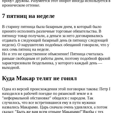
пробу» дружбы. Разумеется этот оборот иногда используется в
ироническом оттенке.
7 пятниц на неделе
В старину пятница была базарным днем, в который было
принято исполнять различные торговые обязательства. В
пятницу товар получали, а деньги за него договаривались
отдавать в следующий базарный день (в пятницу следующей
недели). О нарушителях подобных обещаний говорили, что у
них семь пятниц на неделе.
Но и это не единственное объяснение! Пятница считалась
раньше свободным от работы днем, поэтому подобной фразой
характеризовали бездельника, у которого каждый день —
выходной.
Куда Макар телят не гонял
Одна из версий происхождения этой поговорки такова: Петр I
находился в рабочей поездке по рязанской земле и в
"неформальной обстановке" общался с народом. Так
случилось, что все встретившиеся ему в пути мужики
назвались Макарами. Царь сначала очень удивлялся, а потом
сказал: "Быть же вам всем отныне Макарами!"Якобы с тех