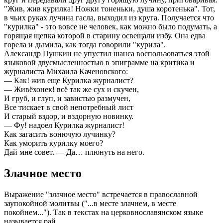
"Жив, жив курилка! Ножки тоненьки, душа коротенька". Тот,
в чьих руках лучина гасла, выходил из круга. Получается что
"курилка" - это вовсе не человек, как можно было подумать, а
горящая щепка которой в старину освещали избу. Она едва
горела и дымила, как тогда говорили "курила".
Александр Пушкин не упустил шанса воспользоваться этой
языковой двусмысленностью в эпиграмме на критика и
журналиста Михаила Каченовского:
— Как! жив еще Курилка журналист?
— Живёхонек! всё так же сух и скучен,
И груб, и глуп, и завистью размучен,
Все тискает в свой непотребный лист
И старый вздор, и вздорную новинку.
— Фу! надоел Курилка журналист!
Как загасить вонючую лучинку?
Как уморить курилку моего?
Дай мне совет. — Да… плюнуть на него.
Злачное место
Выражение "злачное место" встречается в православной
заупокойной молитвы ("...в месте злачнем, в месте
покойнем..."). Так в текстах на церковнославянском языке
называется рай.