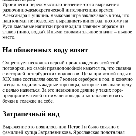
Иронически переосмыслило значение этого выражения
разночинно-демократической интеллигенция времен
Александра Пушкина. Языковая игра заключалась в том, что
наш климат не позволяет выращивать виноград, поэтому на
Руси хмельные напитки производили главным образом из
злаков (пиво, водка). Иными словами злачное значит – пьяное
место.
На обиженных воду возят
Существует несколько версий происхождения этой этой
поговорки, но самой правдоподобной кажется та, что связана
с историей петербургских водовозов. Цена привозной воды в
XIX веке составляла около 7 копеек серебром в год, и конечно
всегда находились жадные торговцы, которые завышали цену
с целью нажиться. За это незаконное деяние у таких горе-
предпринимателей отнимали лошадь и заставляли возить
бочки в тележке на себе.
Затрапезный вид
Выражение это появилось при Петре I и было связано с
фамилией купца Затрапезникова, Ярославская полотняная