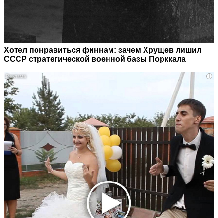
Хотел понравиться финнам: зачем Хрущев лишил
СССР стратегической военной базы Порккала
i