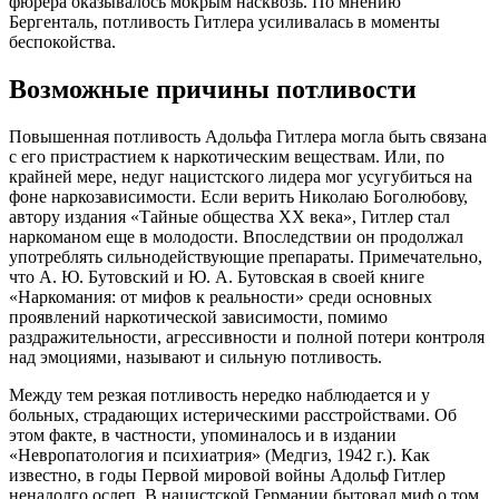
фюрера оказывалось мокрым насквозь. По мнению
Бергенталь, потливость Гитлера усиливалась в моменты
беспокойства.
Возможные причины потливости
Повышенная потливость Адольфа Гитлера могла быть связана
с его пристрастием к наркотическим веществам. Или, по
крайней мере, недуг нацистского лидера мог усугубиться на
фоне наркозависимости. Если верить Николаю Боголюбову,
автору издания «Тайные общества ХХ века», Гитлер стал
наркоманом еще в молодости. Впоследствии он продолжал
употреблять сильнодействующие препараты. Примечательно,
что А. Ю. Бутовский и Ю. А. Бутовская в своей книге
«Наркомания: от мифов к реальности» среди основных
проявлений наркотической зависимости, помимо
раздражительности, агрессивности и полной потери контроля
над эмоциями, называют и сильную потливость.
Между тем резкая потливость нередко наблюдается и у
больных, страдающих истерическими расстройствами. Об
этом факте, в частности, упоминалось и в издании
«Невропатология и психиатрия» (Медгиз, 1942 г.). Как
известно, в годы Первой мировой войны Адольф Гитлер
ненадолго ослеп. В нацистской Германии бытовал миф о том,