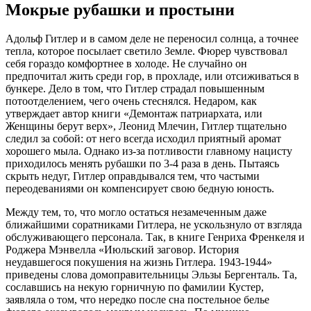
Мокрые рубашки и простыни
Адольф Гитлер и в самом деле не переносил солнца, а точнее
тепла, которое посылает светило Земле. Фюрер чувствовал
себя гораздо комфортнее в холоде. Не случайно он
предпочитал жить среди гор, в прохладе, или отсиживаться в
бункере. Дело в том, что Гитлер страдал повышенным
потоотделением, чего очень стеснялся. Недаром, как
утверждает автор книги «Демонтаж патриархата, или
Женщины берут верх», Леонид Млечин, Гитлер тщательно
следил за собой: от него всегда исходил приятный аромат
хорошего мыла. Однако из-за потливости главному нацисту
приходилось менять рубашки по 3-4 раза в день. Пытаясь
скрыть недуг, Гитлер оправдывался тем, что частыми
переодеваниями он компенсирует свою бедную юность.
Между тем, то, что могло остаться незамеченным даже
ближайшими соратниками Гитлера, не ускользнуло от взгляда
обслуживающего персонала. Так, в книге Генриха Френкеля и
Роджера Мэнвелла «Июльский заговор. История
неудавшегося покушения на жизнь Гитлера. 1943-1944»
приведены слова домоправительницы Эльзы Бергенталь. Та,
сославшись на некую горничную по фамилии Кустер,
заявляла о том, что нередко после сна постельное белье