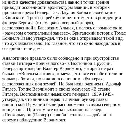
из них в качестве доказательства данной точки зрения
приводят особенности архитектуры зданий, в которых
проводил время Гитлер. Так, Джулия Бойда в своей книге
«Записки из Третьего рейха» пишет о том, что в резиденции
фюрера Бергхоф (с немецкого «горный двор»),
расположенной в Баварских Альпах, имелось огромное окно
«размером с театральный занавес». Британский историк Томас
Конвелл-Эванс утверждал, что из окна открывался такой вид,
что дух захватывало. Но главное, что это окно находилось в
северной стене дома.
Аналогичное правило было соблюдено и при обустройстве
ставки Гитлера «Волчье логово» в Восточной Пруссии.
Генерал артиллерии Вальтер Варлимонт, который не раз
бывал в «Волчьем логове», отмечал, что все его обитатели не
только работали, но и жили в основном в бункерах,
расположенных под землей. Не был исключением и Адольф
Гитлер. Тот же Варлимонт в своих мемуарах «В ставке
Гитлера. Воспоминания немецкого генерала. 1939-1945»
утверждал, что личный барак и личный бункер главы
нацистской Германии были расположены в самом северном
конце зоны. При этом все окна выходили на север.
«Поскольку он (Гитлер) не любил солнца» — добавил к
своему наблюдению Варлимонт.