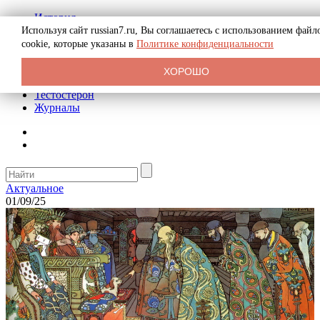
История
Биография
Используя сайт russian7.ru, Вы соглашаетесь с использованием файл
Криминал
cookie, которые указаны в
Политике конфиденциальности
Реклама на сайте
О сайте
ХОРОШО
Рекомендательные статьи
Тестостерон
Журналы
Актуальное
01/09/25