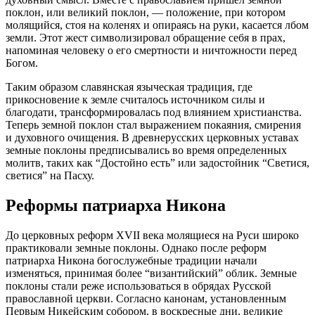
поклон, или великий поклон, — положение, при котором
молящийся, стоя на коленях и опираясь на руки, касается лбом
земли. Этот жест символизировал обращение себя в прах,
напоминая человеку о его смертности и ничтожности перед
Богом.
Таким образом славянская языческая традиция, где
прикосновение к земле считалось источником силы и
благодати, трансформировалась под влиянием христианства.
Теперь земной поклон стал выражением покаяния, смирения
и духовного очищения. В древнерусских церковных уставах
земные поклоны предписывались во время определенных
молитв, таких как “Достойно есть” или задостойник “Светися,
светися” на Пасху.
Реформы патриарха Никона
До церковных реформ XVII века молящиеся на Руси широко
практиковали земные поклоны. Однако после реформ
патриарха Никона богослужебные традиции начали
изменяться, принимая более “византийский” облик. Земные
поклоны стали реже использоваться в обрядах Русской
православной церкви. Согласно канонам, установленным
Первым Никейским собором, в воскресные дни, великие