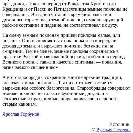
праздники, а также в период от Рождества Христова до
Крещения и от Пасхи до Пятидесятницы земные поклоны не
совершались. Эти дни считались временем радости и
духовного торжества, а земной поклон, символизирующий
рабское состояние и падение, не соответствовал их духу.
На смену земным поклонам пришли поклоны малые, или
поясные. Они выполняются с наклоном тела вперед, не
доходя до земли, и выражают почтение без акцента на
смирении. Тем не менее, земные поклоны сохранились в
практике Русской православной церкви, особенно в период
Великого поста, а также в качестве епитимьи — покаяния,
назначаемого священником.
А вот старообрядцы сохранили многие древние традиции,
включая земные поклоны. Для них этот жест остается
выражением особого благоговения. Старообрядцы совершают
земные поклоны не только в будничные дни, но и в
воскресные и праздничные, подчеркивая свою верность
старым канонам.
Ярослав Горбунов
Источник:
©
Русская Семерка