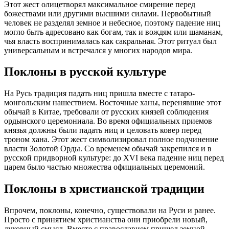
Этот жест олицетворял максимальное смирение перед
божествами или другими высшими силами. Первобытный
человек не разделял земное и небесное, поэтому падение ниц
могло быть адресовано как богам, так и вождям или шаманам,
чья власть воспринималась как сакральная. Этот ритуал был
универсальным и встречался у многих народов мира.
Поклоны в русской культуре
На Русь традиция падать ниц пришла вместе с татаро-
монгольским нашествием. Восточные ханы, перенявшие этот
обычай в Китае, требовали от русских князей соблюдения
ордынского церемониала. Во время официальных приемов
князья должны были падать ниц и целовать ковер перед
троном хана. Этот жест символизировал полное подчинение
власти Золотой Орды. Со временем обычай закрепился и в
русской придворной культуре: до XVI века падение ниц перед
царем было частью множества официальных церемоний.
Поклоны в христианской традиции
Впрочем, поклоны, конечно, существовали на Руси и ранее.
Просто с принятием христианства они приобрели новый,
духовный смысл. Вместе с православием пришел земной