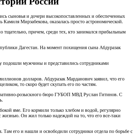
стории России
лись сыновья и дочери высокопоставленных и обеспеченных
 Камиля Мирзабекова, оказалась просто астрономической.
о тщательно, причем, среди тех, кто занимался прибыльным
еспублики Дагестан. На момент похищения сына Абдуразак
ему подошли мужчины и представились сотрудниками
иллионов долларов. Абдуразак Марданович заявил, что его
еликом, то скоро будет скупать его по частям.
оперативно-розыскного бюро ГУБОП МВД Руслан Гитинов. С
ь.
окой яме. Его кормили только хлебом и водой, регулярно
 жизнью. Он жил только надеждой на то, что его все-таки
 Там его и нашли и освободили сотрудники отдела по борьбе с