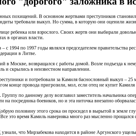
ого "дорогого" заложника в и
ленных похищений. В основном жертвами преступников станови
диты требовали выкуп. Но сумма, в которую они оценили жизнь
лице ребенка или взрослого. Своих жертв они выбирали довольн
ах в органах власти.
– с 1994 по 1997 годы являлся председателем правительства р
дерации в Литве.
ий в Москве, возвращался с работы домой. Возле подъезда к н
ль и скрылись в неизвестном направлении.
еступники и потребовали за Камиля баснословный выкуп – 25 м
угом конце провода пригрозили, мол, если отец не купит Камиля ц
. Группу по данному делу возглавил заместитель начальника 
 на посредника боевиков, но и эта ниточка внезапно оборвалас
брую половину этого срока он просидел в вырытой в земле глуб
 Все это время Камиль наверняка много раз мысленно прощался с
нали, что Мирзабекова находится в районе Аргунского ущелья.