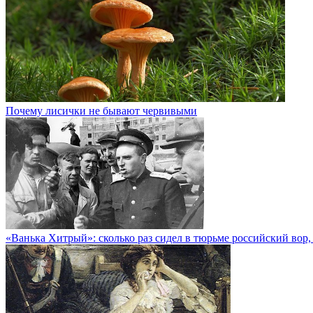
Почему лисички не бывают червивыми
«Ванька Хитрый»: сколько раз сидел в тюрьме российский во