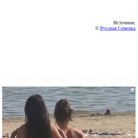
Источник:
©
Русская Семерка
i