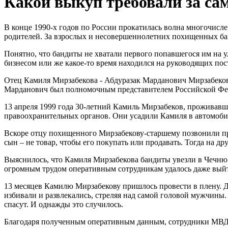
Какой выкуп требовали за сам
В конце 1990-х годов по России прокатилась волна многочис
родителей. За взрослых и несовершеннолетних похищенных бан
Понятно, что бандиты не хватали первого попавшегося им на у
бизнесом или же какое-то время находился на руководящих пост
Отец Камиля Мирзабекова - Абдуразак Марданович Мирзабеков 
Марданович был полномочным представителем Российской Фе
13 апреля 1999 года 30-летний Камиль Мирзабеков, проживавш
правоохранительных органов. Они усадили Камиля в автомоби
Вскоре отцу похищенного Мирзабекову-старшему позвонили пр
сын – не товар, чтобы его покупать или продавать. Тогда на др
Выяснилось, что Камиля Мирзабекова бандиты увезли в Чечню
огромным трудом оперативным сотрудникам удалось даже выйти
13 месяцев Камилю Мирзабекову пришлось провести в плену. До
избивали и развлекались, стреляя над самой головой мужчины.
спасут. И однажды это случилось.
Благодаря полученным оперативным данным, сотрудники МВД уз