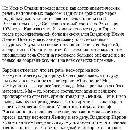
Но Иосиф Сталин прославился и как автор драматических
речей, наполненных пафосом. Одним из ярких примеров
подобных выступлений является речь Сталина на II
Всесоюзном съезде Советов, который состоялся 26 января
1924 года. Как известно, 21 января того же года в Горках
после продолжительной болезни скончался Владимир Ильич
Ленин. Поэтому заседание упомянутого съезда было
траурным. Звучали и соответствующие речи. Лев Барский,
автор книги «Сталин: портрет без ретуши», утверждает, что
прощальная речь Сталина произвела большое впечатление не
только на собравшихся, но и на всех советских граждан.
Барский отмечает, что эта речь, несмотря на всю
коммунистическую риторику, была православной по духу,
вызывала в памяти ритмы литургии. «Товарищи! Мы,
коммунисты, – люди особого склада. Мы скроены из особого
материала. Мы – те, которые составляем армию великого
пролетарского стратега, армию товарища Ленина. Нет ничего
выше, как честь принадлежать к этой армии» — так открыл
свое выступление Сталин. Мало того, тогда же Иосиф
Виссарионович произнес «великую», как писала советская
пресса, клятву верности Ленину и его делу. Владимир Карпов
в своей книге «Генералиссимус» упоминает о том, что данная
клятва состояла из 7 заветов, каждый из которых начинался