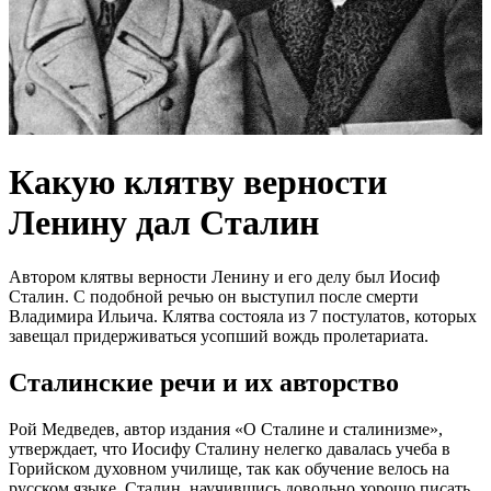
Какую клятву верности
Ленину дал Сталин
Автором клятвы верности Ленину и его делу был Иосиф
Сталин. С подобной речью он выступил после смерти
Владимира Ильича. Клятва состояла из 7 постулатов, которых
завещал придерживаться усопший вождь пролетариата.
Сталинские речи и их авторство
Рой Медведев, автор издания «О Сталине и сталинизме»,
утверждает, что Иосифу Сталину нелегко давалась учеба в
Горийском духовном училище, так как обучение велось на
русском языке. Сталин, научившись довольно хорошо писать