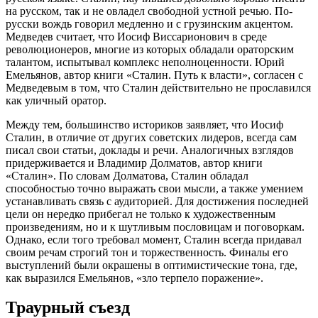
на русском, так и не овладел свободной устной речью. По-
русски вождь говорил медленно и с грузинским акцентом.
Медведев считает, что Иосиф Виссарионович в среде
революционеров, многие из которых обладали ораторским
талантом, испытывал комплекс неполноценности. Юрий
Емельянов, автор книги «Сталин. Путь к власти», согласен с
Медведевым в том, что Сталин действительно не прославился
как уличный оратор.
Между тем, большинство историков заявляет, что Иосиф
Сталин, в отличие от других советских лидеров, всегда сам
писал свои статьи, доклады и речи. Аналогичных взглядов
придерживается и Владимир Долматов, автор книги
«Сталин». По словам Долматова, Сталин обладал
способностью точно выражать свои мысли, а также умением
устанавливать связь с аудиторией. Для достижения последней
цели он нередко прибегал не только к художественным
произведениям, но и к шутливым пословицам и поговоркам.
Однако, если того требовал момент, Сталин всегда придавал
своим речам строгий тон и торжественность. Финалы его
выступлений были окрашены в оптимистические тона, где,
как выразился Емельянов, «зло терпело поражение».
Траурный съезд