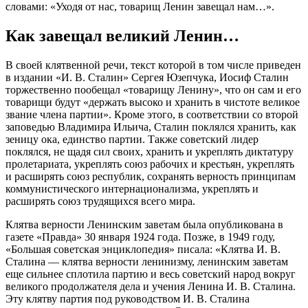
словами: «Уходя от нас, товарищ Ленин завещал нам…».
Как завещал великий Ленин…
В своей клятвенной речи, текст которой в том числе приведен
в издании «И. В. Сталин» Сергея Юзепчука, Иосиф Сталин
торжественно пообещал «товарищу Ленину», что он сам и его
товарищи будут «держать высоко и хранить в чистоте великое
звание члена партии». Кроме этого, в соответствии со второй
заповедью Владимира Ильича, Сталин поклялся хранить, как
зеницу ока, единство партии. Также советский лидер
поклялся, не щадя сил своих, хранить и укреплять диктатуру
пролетариата, укреплять союз рабочих и крестьян, укреплять
и расширять союз республик, сохранять верность принципам
коммунистического интернационализма, укреплять и
расширять союз трудящихся всего мира.
Клятва верности Ленинским заветам была опубликована в
газете «Правда» 30 января 1924 года. Позже, в 1949 году,
«Большая советская энциклопедия» писала: «Клятва И. В.
Сталина — клятва верности ленинизму, ленинским заветам
еще сильнее сплотила партию и весь советский народ вокруг
великого продолжателя дела и учения Ленина И. В. Сталина.
Эту клятву партия под руководством И. В. Сталина