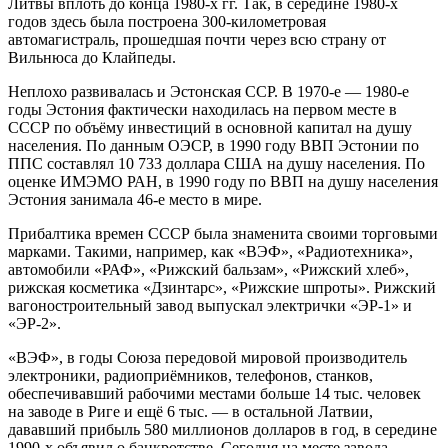
Литвы вплоть до конца 1980-х гг. Так, в середине 1980-х
годов здесь была построена 300-километровая
автомагистраль, прошедшая почти через всю страну от
Вильнюса до Клайпеды.
Неплохо развивалась и Эстонская ССР. В 1970-е — 1980-е
годы Эстония фактически находилась на первом месте в
СССР по объёму инвестиций в основной капитал на душу
населения. По данным ОЭСР, в 1990 году ВВП Эстонии по
ППС составлял 10 733 доллара США на душу населения. По
оценке ИМЭМО РАН, в 1990 году по ВВП на душу населения
Эстония занимала 46-е место в мире.
Прибалтика времен СССР была знаменита своими торговыми
марками. Такими, например, как «ВЭФ», «Радиотехника»,
автомобили «РАФ», «Рижский бальзам», «Рижский хлеб»,
рижская косметика «Дзинтарс», «Рижские шпроты». Рижский
вагоностроительный завод выпускал электрички «ЭР-1» и
«ЭР-2».
«ВЭФ», в годы Союза передовой мировой производитель
электроники, радиоприёмников, телефонов, станков,
обеспечивавший рабочими местами больше 14 тыс. человек
на заводе в Риге и ещё 6 тыс. — в остальной Латвии,
дававший прибыль 580 миллионов долларов в год, в середине
1990-х объявил о банкротстве. Сегодня на месте завода