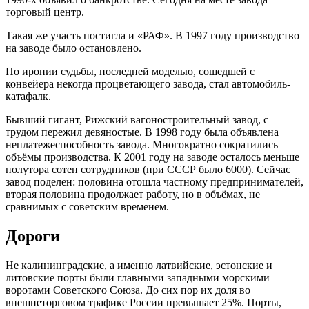
торговый центр.
Такая же участь постигла и «РАФ». В 1997 году производство
на заводе было остановлено.
По иронии судьбы, последней моделью, сошедшей с
конвейера некогда процветающего завода, стал автомобиль-
катафалк.
Бывший гигант, Рижский вагоностроительный завод, с
трудом пережил девяностые. В 1998 году была объявлена
неплатежеспособность завода. Многократно сократились
объёмы производства. К 2001 году на заводе осталось меньше
полутора сотен сотрудников (при СССР было 6000). Сейчас
завод поделен: половина отошла частному предпринимателей,
вторая половина продолжает работу, но в объёмах, не
сравнимых с советским временем.
Дороги
Не калининградские, а именно латвийские, эстонские и
литовские порты были главными западными морскими
воротами Советского Союза. До сих пор их доля во
внешнеторговом трафике России превышает 25%. Порты,