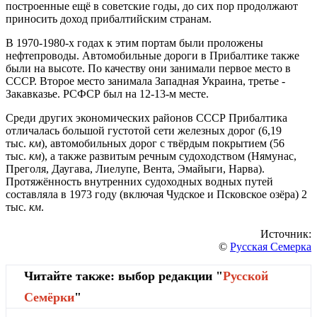
построенные ещё в советские годы, до сих пор продолжают
приносить доход прибалтийским странам.
В 1970-1980-х годах к этим портам были проложены
нефтепроводы. Автомобильные дороги в Прибалтике также
были на высоте. По качеству они занимали первое место в
СССР. Второе место занимала Западная Украина, третье -
Закавказье. РСФСР был на 12-13-м месте.
Среди других экономических районов СССР Прибалтика
отличалась большой густотой сети железных дорог (6,19
тыс.
км
), автомобильных дорог с твёрдым покрытием (56
тыс.
км
), а также развитым речным судоходством (Нямунас,
Преголя, Даугава, Лиелупе, Вента, Эмайыги, Нарва).
Протяжённость внутренних судоходных водных путей
составляла в 1973 году (включая Чудское и Псковское озёра) 2
тыс.
км
.
Источник:
©
Русская Семерка
Читайте также: выбор редакции "
Русской
Cемёрки
"