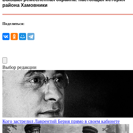
района Хамовники
Поделиться:
Выбор редакции
Кого застрелил Лаврентий Берия прямо в своем кабинете