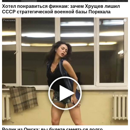
Хотел понравиться финнам: зачем Хрущев лишил
СССР стратегической военной базы Порккала
i
Ролик из Омска: вы будете смеяться долго