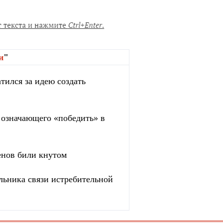
и
"
тился за идею создать
, означающего «победить» в
енов били кнутом
льника связи истребительной