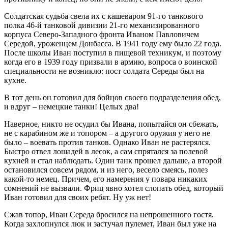
Солдатская судьба свела их с кашеваром 91-го танкового
полка 46-й танковой дивизии 21-го механизированного
корпуса Северо-Западного фронта Иваном Павловичем
Середой, уроженцем Донбасса. В 1941 году ему было 22 года.
После школы Иван поступил в пищевой техникум, и поэтому
когда его в 1939 году призвали в армию, вопроса о воинской
специальности не возникло: пост солдата Середы был на
кухне.
В тот день он готовил для бойцов своего подразделения обед,
и вдруг – немецкие танки! Целых два!
Наверное, никто не осудил бы Ивана, попытайся он сбежать,
не с карабином же и топором – а другого оружия у него не
было – воевать против танков. Однако Иван не растерялся.
Быстро отвел лошадей в лесок, а сам спрятался за полевой
кухней и стал наблюдать. Один танк прошел дальше, а второй
остановился совсем рядом, и из него, весело смеясь, полез
какой-то немец. Причем, его намерения у повара никаких
сомнений не вызвали. Фриц явно хотел слопать обед, который
Иван готовил для своих ребят. Ну уж нет!
Сжав топор, Иван Середа бросился на непрошенного гостя.
Когда захлопнулся люк и застучал пулемет, Иван был уже на