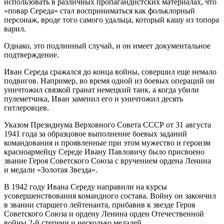
использовать в различных пропагандистских материалах, что
«повар Середа» стал восприниматься как фольклорный
персонаж, вроде того самого удальца, который кашу из топора
варил.
Однако, это подлинный случай, и он имеет документальное
подтверждение.
Иван Середа сражался до конца войны, совершил еще немало
подвигов. Например, во время одной из боевых операций он
уничтожил связкой гранат немецкий танк, а когда убили
пулеметчика, Иван заменил его и уничтожил десять
гитлеровцев.
Указом Президиума Верховного Совета СССР от 31 августа
1941 года за образцовое выполнение боевых заданий
командования и проявленные при этом мужество и героизм
красноармейцу Середе Ивану Павловичу было присвоено
звание Героя Советского Союза с вручением ордена Ленина
и медали «Золотая Звезда».
В 1942 году Ивана Середу направили на курсы
усовершенствования командного состава. Войну он закончил
в звании старшего лейтенанта, прибавив к звезде Героя
Советского Союза и ордену Ленина орден Отечественной
войны 2-й степени и несколько медалей.