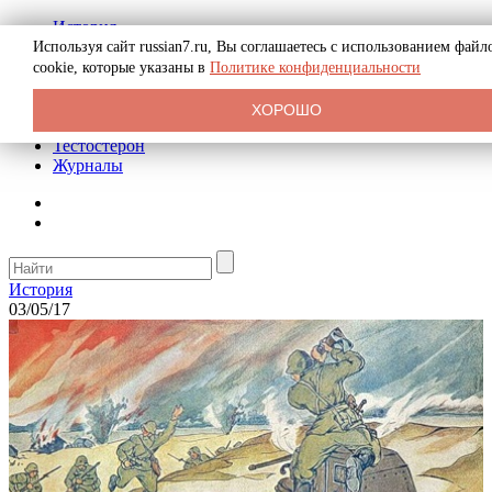
История
Биография
Используя сайт russian7.ru, Вы соглашаетесь с использованием файл
Криминал
cookie, которые указаны в
Политике конфиденциальности
Реклама на сайте
О сайте
ХОРОШО
Рекомендательные статьи
Тестостерон
Журналы
История
03/05/17