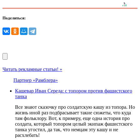
Поделиться:
Читать рекламные статьи! »
Партнер «Рамблера»
Кашевар Иван Середа: с топором против фашистского
танка
Все знают сказочку про солдатскую кашу из топора. Но
жизнь иной раз подбрасывает такие сюжеты, что куда
там фольклору. Вот, к примеру, еще одна история про
солдата, который топором целый экипаж фашистского
танка угостил, да так, что немцам эту кашу и не
расхлебать!