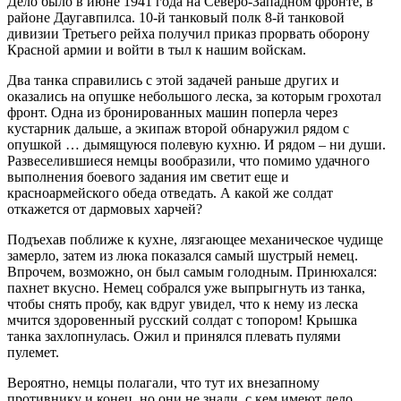
Дело было в июне 1941 года на Северо-Западном фронте, в
районе Даугавпилса. 10-й танковый полк 8-й танковой
дивизии Третьего рейха получил приказ прорвать оборону
Красной армии и войти в тыл к нашим войскам.
Два танка справились с этой задачей раньше других и
оказались на опушке небольшого леска, за которым грохотал
фронт. Одна из бронированных машин поперла через
кустарник дальше, а экипаж второй обнаружил рядом с
опушкой … дымящуюся полевую кухню. И рядом – ни души.
Развеселившиеся немцы вообразили, что помимо удачного
выполнения боевого задания им светит еще и
красноармейского обеда отведать. А какой же солдат
откажется от дармовых харчей?
Подъехав поближе к кухне, лязгающее механическое чудище
замерло, затем из люка показался самый шустрый немец.
Впрочем, возможно, он был самым голодным. Принюхался:
пахнет вкусно. Немец собрался уже выпрыгнуть из танка,
чтобы снять пробу, как вдруг увидел, что к нему из леска
мчится здоровенный русский солдат с топором! Крышка
танка захлопнулась. Ожил и принялся плевать пулями
пулемет.
Вероятно, немцы полагали, что тут их внезапному
противнику и конец, но они не знали, с кем имеют дело.