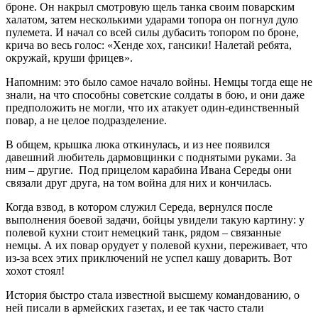
броне. Он накрыл смотровую щель танка своим поварским
халатом, затем несколькими ударами топора он погнул дуло
пулемета. И начал со всей силы дубасить топором по броне,
крича во весь голос: «Хенде хох, гансики! Налетай ребята,
окружай, круши фрицев».
Напомним: это было самое начало войны. Немцы тогда еще не
знали, на что способны советские солдаты в бою, и они даже
предположить не могли, что их атакует один-единственный
повар, а не целое подразделение.
В общем, крышка люка откинулась, и из нее появился
давешний любитель дармовщинки с поднятыми руками. За
ним – другие. Под прицелом карабина Ивана Середы они
связали друг друга, на том война для них и кончилась.
Когда взвод, в котором служил Середа, вернулся после
выполнения боевой задачи, бойцы увидели такую картину: у
полевой кухни стоит немецкий танк, рядом – связанные
немцы. А их повар орудует у полевой кухни, переживает, что
из-за всех этих приключений не успел кашу доварить. Вот
хохот стоял!
История быстро стала известной высшему командованию, о
ней писали в армейских газетах, и ее так часто стали