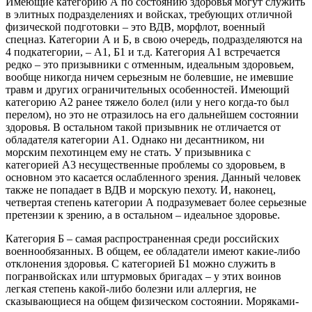
Имеющие категорию А по состоянию здоровья могут служить
в элитных подразделениях и войсках, требующих отличной
физической подготовки – это ВДВ, морфлот, военный
спецназ. Категории А и Б, в свою очередь, подразделяются на
4 подкатегории, – А1, Б1 и т.д. Категория А1 встречается
редко – это призывники с отменным, идеальным здоровьем,
вообще никогда ничем серьезным не болевшие, не имевшие
травм и других ограничительных особенностей. Имеющий
категорию А2 ранее тяжело болел (или у него когда-то был
перелом), но это не отразилось на его дальнейшем состоянии
здоровья. В остальном такой призывник не отличается от
обладателя категории А1. Однако ни десантником, ни
морским пехотинцем ему не стать. У призывника с
категорией А3 несущественные проблемы со здоровьем, в
основном это касается ослабленного зрения. Данный человек
также не попадает в ВДВ и морскую пехоту. И, наконец,
четвертая степень категории А подразумевает более серьезные
претензии к зрению, а в остальном – идеальное здоровье.
Категория Б – самая распространенная среди российских
военнообязанных. В общем, ее обладатели имеют какие-либо
отклонения здоровья. С категорией Б1 можно служить в
погранвойсках или штурмовых бригадах – у этих воинов
легкая степень какой-либо болезни или аллергия, не
сказывающиеся на общем физическом состоянии. Моряками-