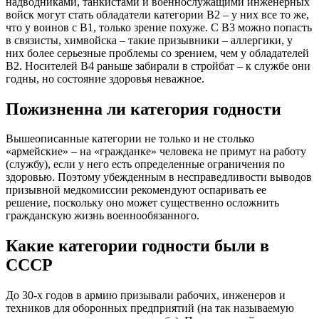
надводниками, танкистами и военнослужащими инженерных
войск могут стать обладатели категории В2 – у них все то же,
что у воинов с В1, только зрение похуже. С В3 можно попасть
в связисты, химвойска – такие призывники – аллергики, у
них более серьезные проблемы со зрением, чем у обладателей
В2. Носителей В4 раньше забирали в стройбат – к службе они
годны, но состояние здоровья неважное.
Пожизненна ли категория годности
Вышеописанные категории не только и не столько
«армейские» – на «гражданке» человека не примут на работу
(службу), если у него есть определенные ограничения по
здоровью. Поэтому убежденным в несправедливости выводов
призывной медкомиссии рекомендуют оспаривать ее
решение, поскольку оно может существенно осложнить
гражданскую жизнь военнообязанного.
Какие категории годности были в
СССР
До 30-х годов в армию призывали рабочих, инженеров и
техников для оборонных предприятий (на так называемую