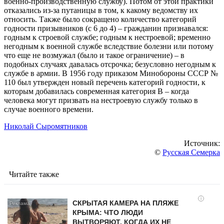
военно-производственную службу). Потом от этой практики
отказались из-за путаницы в том, к какому ведомству их
относить. Также было сокращено количество категорий
годности призывников (с 6 до 4) – гражданин признавался:
годным к строевой службе; годным к нестроевой; временно
негодным к военной службе вследствие болезни или потому
что еще не возмужал (было и такое ограничение) – в
подобных случаях давалась отсрочка; безусловно негодным к
службе в армии. В 1956 году приказом Минобороны СССР №
110 был утвержден новый перечень категорий годности, к
которым добавилась современная категория В – когда
человека могут призвать на нестроевую службу только в
случае военного времени.
Николай Сыромятников
Источник:
©
Русская Семерка
Читайте также
i
СКРЫТАЯ КАМЕРА НА ПЛЯЖЕ
КРЫМА: ЧТО ЛЮДИ
ВЫТВОРЯЮТ, КОГДА ИХ НЕ