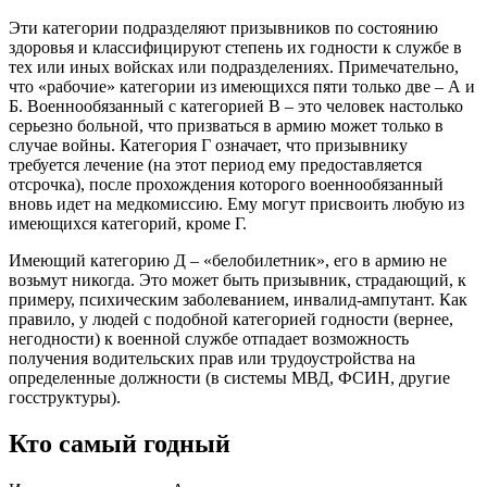
Эти категории подразделяют призывников по состоянию
здоровья и классифицируют степень их годности к службе в
тех или иных войсках или подразделениях. Примечательно,
что «рабочие» категории из имеющихся пяти только две – А и
Б. Военнообязанный с категорией В – это человек настолько
серьезно больной, что призваться в армию может только в
случае войны. Категория Г означает, что призывнику
требуется лечение (на этот период ему предоставляется
отсрочка), после прохождения которого военнообязанный
вновь идет на медкомиссию. Ему могут присвоить любую из
имеющихся категорий, кроме Г.
Имеющий категорию Д – «белобилетник», его в армию не
возьмут никогда. Это может быть призывник, страдающий, к
примеру, психическим заболеванием, инвалид-ампутант. Как
правило, у людей с подобной категорией годности (вернее,
негодности) к военной службе отпадает возможность
получения водительских прав или трудоустройства на
определенные должности (в системы МВД, ФСИН, другие
госструктуры).
Кто самый годный