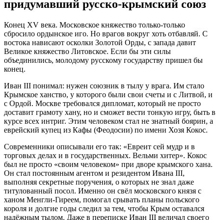
придумавший русско-крымский союз
Конец XV века. Московское княжество только-только
сбросило ордынское иго. Но врагов вокруг хоть отбавляй. С
востока нависают осколки Золотой Орды, с запада давит
Великое княжество Литовское. Если бы эти силы
объединились, молодому русскому государству пришел бы
конец.
Иван III понимал: нужен союзник в тылу у врага. Им стало
Крымское ханство, у которого были свои счеты и с Литвой, и
с Ордой. Москве требовался дипломат, который не просто
доставит грамоту хану, но и сможет вести тонкую игру, быть в
курсе всех интриг. Этим человеком стал не знатный боярин, а
еврейский купец из Кафы (Феодосии) по имени Хозя Кокос.
Современники описывали его так: «Евреит сей мудр и в
торговых делах и в государственных. Вельми хитер».
Кокос
был не просто «своим человеком» при дворе крымского хана.
Он стал постоянным агентом и резидентом Ивана III,
выполняя секретные поручения, о которых не знал даже
титулованный посол. Именно он свёл московского князя с
ханом Менгли-Гиреем, помогал срывать планы польского
короля и долгие годы следил за тем, чтобы Крым оставался
надёжным тылом. Даже в переписке Иван III величал своего