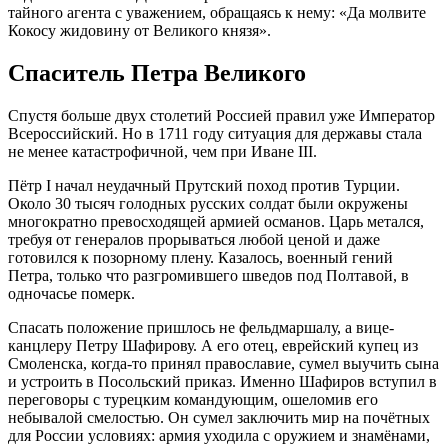
тайного агента с уважением, обращаясь к нему: «Да молвите
Кокосу жидовину от Великого князя».
Спаситель Петра Великого
Спустя больше двух столетий Россией правил уже Император
Всероссийский. Но в 1711 году ситуация для державы стала
не менее катастрофичной, чем при Иване III.
Пётр I начал неудачный Прутский поход против Турции.
Около 30 тысяч голодных русских солдат были окружены
многократно превосходящей армией османов. Царь метался,
требуя от генералов прорываться любой ценой и даже
готовился к позорному плену. Казалось, военный гений
Петра, только что разгромившего шведов под Полтавой, в
одночасье померк.
Спасать положение пришлось не фельдмаршалу, а вице-
канцлеру Петру Шафирову. А его отец, еврейский купец из
Смоленска, когда-то принял православие, сумел выучить сына
и устроить в Посольский приказ.
Именно Шафиров вступил в
переговоры с турецким командующим, ошеломив его
небывалой смелостью. Он сумел заключить мир на почётных
для России условиях: армия уходила с оружием и знамёнами,