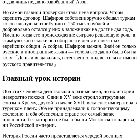
отдав лишь недавно завоёванный Азов.
Но самой главной проверкой стала цена вопроса. Чтобы
скрепить договор, Шафиров собственноручно обещал туркам
колоссальную контрибуцию в 150 тысяч рублей и...
добровольно остался у них в заложниках на долгие два года.
Именно тогда его происхождение сыграло решающую роль: в
стамбульской ссылке он собирал эти деньги с местных
еврейских общин. А собрав, Шафиров выжил. Знай он только
русские и иностранные языки — голова его давно была бы на
колу.「Деньги выдавались, естественно, под векселя от имени
русского правительства」.
Главный урок истории
Оба этих человека действовали в разные века, но их истории
невероятно похожи. Один в XV веке строил хитроумные
союзы в Крыму, другой в начале XVIII века спас императора в
турецком плену. Оба не принадлежали к господствующему
сословию, и оба обеспечили стране тот самый запас
прочности, без которого не было бы ни Московского царства,
ни Российской империи.
История России часто представляется чередой военных