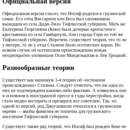
Официальная версия
Официальная версия гласит, что Иосиф родился в грузинской
семье. Его отец Виссарион или Бесо был сапожником,
выходцем из села Диди-Лило Тифлисской губернии. Мать же
Екатерина Георгиевна (Кеке) была дочерью крепостного
крестьянина из села Гамбареули, близ города Гори из той же
Тифлисской губернии. Впрочем, существует теория, что то ли
у матери, то ли у отца Сталина были осетинские корни. Во
всяком случае об осетинском происхождении вождя
неоднократно упоминали Осип Мандельштам и Лев Троцкий.
Разнообразные теории
Существует как минимум 3-4 теории об «истинном
происхождении» Сталина. Следует отметить, что ни одна из
них не подтверждена какими-либо фактами. А появились они
в основном в иностранной прессе в годы перестройки, когда
стало модно костерить и презирать все советское. Так, по
одной из версий, род Джугашвили относился к грузинским
евреям — якобы фамилия не типична для грузинского
населения Тифлисской губернии.
Существует также ряд теорий, что Иосиф был рожден Кеке не