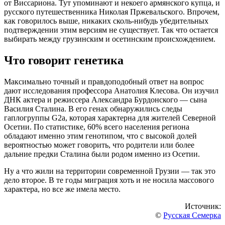
от Виссариона. Тут упоминают и некоего армянского купца, и
русского путешественника Николая Пржевальского. Впрочем,
как говорилось выше, никаких сколь-нибудь убедительных
подтверждении этим версиям не существует. Так что остается
выбирать между грузинским и осетинским происхождением.
Что говорит генетика
Максимально точный и правдоподобный ответ на вопрос
дают исследования профессора Анатолия Клесова. Он изучил
ДНК актера и режиссера Александра Бурдонского — сына
Василия Сталина. В его генах обнаружились следы
гаплогруппы G2а, которая характерна для жителей Северной
Осетии. По статистике, 60% всего населения региона
обладают именно этим генотипом, что с высокой долей
вероятностью может говорить, что родители или более
дальние предки Сталина были родом именно из Осетии.
Ну а что жили на территории современной Грузии — так это
дело второе. В те годы миграция хоть и не носила массового
характера, но все же имела место.
Источник:
©
Русская Семерка