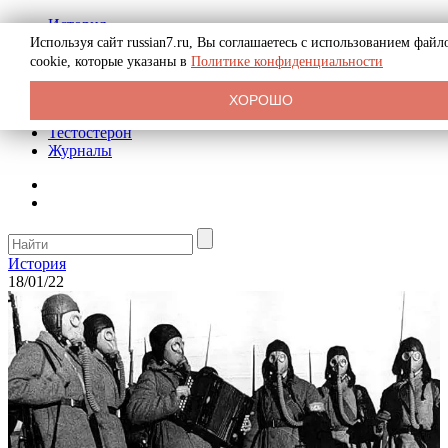
История
Биография
Используя сайт russian7.ru, Вы соглашаетесь с использованием файл
Криминал
cookie, которые указаны в
Политике конфиденциальности
Реклама на сайте
О сайте
ХОРОШО
Рекомендательные статьи
Тестостерон
Журналы
История
18/01/22