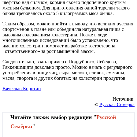
шефство над силачом, кормил своего подопечного крутым
мясным бульоном. Для приготовления одной тарелки такого
блюда требовалось около 5 килограммов мяса бычка.
Таким образом, можно прийти к выводу, что великих русских
спортсменов в плане еды объединяла натуральная пища с
высоким содержанием холестерина. Позже в ходе
многочисленных исследований было установлено, что
именно холестерин помогает выработке тестостерона,
«ответственного» за рост мышечной массы.
Следовательно, взять пример с Поддубного, Лебедева,
Гаккеншмидта довольно просто. Можно начать с регулярного
употребления в пищу яиц, сыра, молока, сливок, сметаны,
масла, творога и других богатых на холестерин продуктов.
Вячеслав Коротин
Источник:
©
Русская Семерка
Читайте также: выбор редакции "
Русской
Cемёрки
"