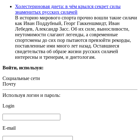
Холестериновая диета: в чём крылся секрет силы
знаменитых русских силачей
В историю мирового спорта прочно вошли такие силачи
как Иван Поддубный, Георг Гаккеншмидт, Иван
Лебедев, Александр Засс. Об их силе, выносливости,
неутомимости слагают легенды, а современные
спортсмены до сих пор пытаются превзойти рекорды,
поставленные ими много лет назад. Оставшиеся
свидетельства об образе жизни русских силачей
интересны и тренерам, и диетологам.
Войти, используя:
Социальные сети
Почту
Используя логин и пароль:
Login
E-mail