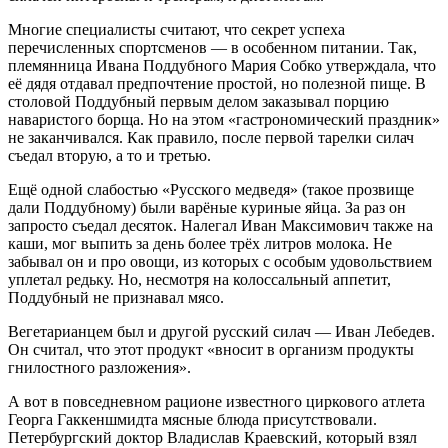
Многие специалисты считают, что секрет успеха
перечисленных спортсменов — в особенном питании. Так,
племянница Ивана Поддубного Мария Собко утверждала, что
её дядя отдавал предпочтение простой, но полезной пище. В
столовой Поддубный первым делом заказывал порцию
наваристого борща. Но на этом «гастрономический праздник»
не заканчивался. Как правило, после первой тарелки силач
съедал вторую, а то и третью.
Ещё одной слабостью «Русского медведя» (такое прозвище
дали Поддубному) были варёные куриные яйца. За раз он
запросто съедал десяток. Налегал Иван Максимович также на
каши, мог выпить за день более трёх литров молока. Не
забывал он и про овощи, из которых с особым удовольствием
уплетал редьку. Но, несмотря на колоссальный аппетит,
Поддубный не признавал мясо.
Вегетарианцем был и другой русский силач — Иван Лебедев.
Он считал, что этот продукт «вносит в организм продукты
гнилостного разложения».
А вот в повседневном рационе известного циркового атлета
Георга Гаккеншмидта мясные блюда присутствовали.
Петербургский доктор Владислав Краевский, который взял