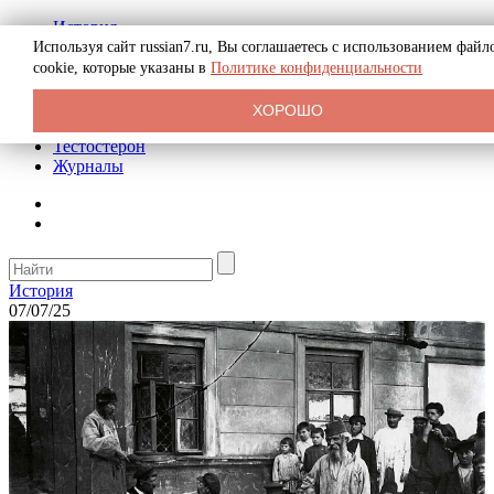
История
Биография
Используя сайт russian7.ru, Вы соглашаетесь с использованием файл
Криминал
cookie, которые указаны в
Политике конфиденциальности
Реклама на сайте
О сайте
ХОРОШО
Рекомендательные статьи
Тестостерон
Журналы
История
07/07/25