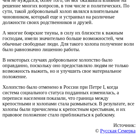
чем не нуждался, более того, он мог оказывать влияние на
решение многих вопросов, в том числе и политических. По
сути, такой добровольный холоп являлся влиятельным
чиновником, который еще и устраивал на различные
должности своих родственников и друзей.
А многие боярские тиуны, в силу их близости к важным
господам, имели значительно больше возможностей, чем
обычные свободные люди. Для такого холопа получение воли
было равнозначно лишению работы.
В некоторых случаях добровольное холопство было
оправданно, поскольку оно предоставляло людям не только
возможность выжить, но и улучшить свое материальное
положение.
Холопство было отменено в России при Петре I, когда
система социального статуса подданных изменилась, а
переписи населения показали, что граница между
крепостными и холопами стала размываться. В результате, все
холопы были причислены к крепостным крестьянам, и их
правовое положение стало приближаться к рабскому.
Источник:
©
Русская Семерка