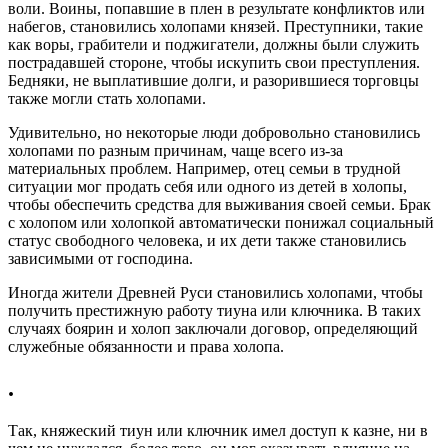
воли. Воины, попавшие в плен в результате конфликтов или
набегов, становились холопами князей. Преступники, такие
как воры, грабители и поджигатели, должны были служить
пострадавшей стороне, чтобы искупить свои преступления.
Бедняки, не выплатившие долги, и разорившиеся торговцы
также могли стать холопами.
Удивительно, но некоторые люди добровольно становились
холопами по разным причинам, чаще всего из-за
материальных проблем. Например, отец семьи в трудной
ситуации мог продать себя или одного из детей в холопы,
чтобы обеспечить средства для выживания своей семьи. Брак
с холопом или холопкой автоматически понижал социальный
статус свободного человека, и их дети также становились
зависимыми от господина.
Иногда жители Древней Руси становились холопами, чтобы
получить престижную работу тиуна или ключника. В таких
случаях боярин и холоп заключали договор, определяющий
служебные обязанности и права холопа.
.
Так, княжеский тиун или ключник имел доступ к казне, ни в