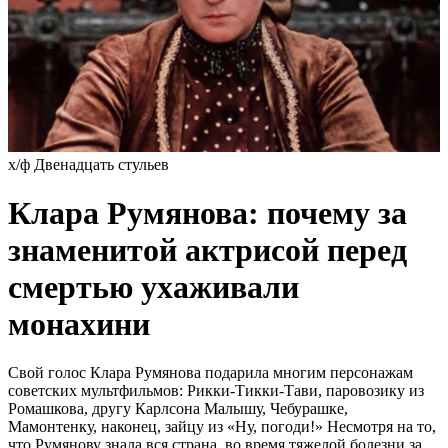
х/ф Двенадцать стульев
Клара Румянова: почему за
знаменитой актрисой перед
смертью ухаживали
монахини
Свой голос Клара Румянова подарила многим персонажам
советских мультфильмов: Рикки-Тикки-Тави, паровозику из
Ромашкова, другу Карлсона Малышу, Чебурашке,
Мамонтенку, наконец, зайцу из «Ну, погоди!» Несмотря на то,
что Румянову знала вся страна, во время тяжелой болезни за