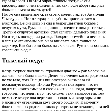
сделала аборт. Об этом опрометчивом поступке она
впоследствии очень пожалела, так как после аборта актриса
больше не могла иметь детей.
Потом она вышла замуж за своего коллегу актера Анатолия
Чемодурова. Но тот страдал пагубным пристрастием к
алкоголю. Выбившись из сил в безрезультатной борьбе с
недугом мужа, Румянова приняла решение с ним расстаться.
Третьим супругом артистки стал капитан дальнего плавания.
Но и здесь последовал развод. Говорят, в семейном несчастье
Клары Михайловны она была виновата сама, точнее ее
характер. Как бы то ни было, на склоне лет Румянова осталась
совершенно одна.
Тяжелый недуг
Когда актрисе поставили страшный диагноз – рак молочной
железы – она была в шоке. Денег на лечение катастрофически
не хватало, хотя Гильдия киноактеров оказывала ей
посильную помощь. Иногда Румянова повторяла, что не
видит никакого смысла в своей жизни, а иногда, напротив,
говорила, что верит в то, что сможет-таки выздороветь. Тем
не менее вскоре она перестала выходить из квартиры и по
максимуму ограничила круг своего общения. К моменту
болезни живых родственников у актрисы не осталось, и за ней