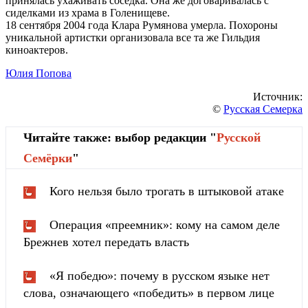
принялась ухаживать соседка. Она же договаривалась с
сиделками из храма в Голенищеве.
18 сентября 2004 года Клара Румянова умерла. Похороны
уникальной артистки организовала все та же Гильдия
киноактеров.
Юлия Попова
Источник:
©
Русская Семерка
Читайте также: выбор редакции "
Русской
Cемёрки
"
Кого нельзя было трогать в штыковой атаке
Операция «преемник»: кому на самом деле
Брежнев хотел передать власть
«Я победю»: почему в русском языке нет
слова, означающего «победить» в первом лице