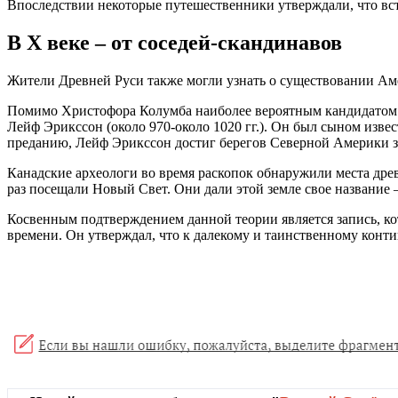
Впоследствии некоторые путешественники утверждали, что вс
В Х веке – от соседей-скандинавов
Жители Древней Руси также могли узнать о существовании Амер
Помимо Христофора Колумба наиболее вероятным кандидатом н
Лейф Эрикссон (около 970-около 1020 гг.). Он был сыном изв
преданию, Лейф Эрикссон достиг берегов Северной Америки з
Канадские археологи во время раскопок обнаружили места дре
раз посещали Новый Свет. Они дали этой земле свое название 
Косвенным подтверждением данной теории является запись, ко
времени. Он утверждал, что к далекому и таинственному конт