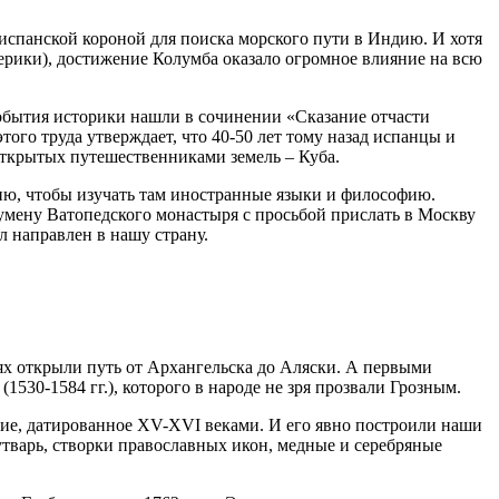
испанской короной для поиска морского пути в Индию. И хотя
ерики), достижение Колумба оказало огромное влияние на всю
события историки нашли в сочинении «Сказание отчасти
ого труда утверждает, что 40-50 лет тому назад испанцы и
открытых путешественниками земель – Куба.
лию, чтобы изучать там иностранные языки и философию.
гумену Ватопедского монастыря с просьбой прислать в Москву
л направлен в нашу страну.
ях открыли путь от Архангельска до Аляски. А первыми
30-1584 гг.), которого в народе не зря прозвали Грозным.
ние, датированное XV-XVI веками. И его явно построили наши
утварь, створки православных икон, медные и серебряные