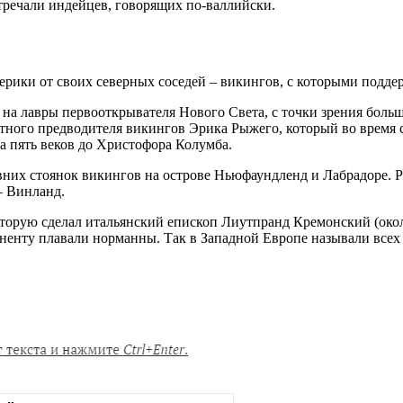
тречали индейцев, говорящих по-валлийски.
ики от своих северных соседей – викингов, с которыми поддерж
а лавры первооткрывателя Нового Света, с точки зрения больш
естного предводителя викингов Эрика Рыжего, который во время
а пять веков до Христофора Колумба.
вних стоянок викингов на острове Ньюфаундленд и Лабрадоре. 
– Винланд.
торую сделал итальянский епископ Лиутпранд Кремонский (около
иненту плавали норманны. Так в Западной Европе называли всех