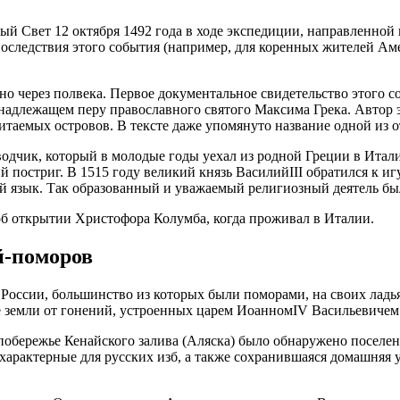
 Свет 12 октября 1492 года в ходе экспедиции, направленной 
оследствия этого события (например, для коренных жителей Ам
о через полвека. Первое документальное свидетельство этого 
адлежащем перу православного святого Максима Грека. Автор эт
таемых островов. В тексте даже упомянуто название одной из 
еводчик, который в молодые годы уехал из родной Греции в Ита
 постриг. В 1515 году великий князь ВасилийIII обратился к и
ий язык. Так образованный и уважаемый религиозный деятель бы
об открытии Христофора Колумба, когда проживал в Италии.
й-поморов
 России, большинство из которых были поморами, на своих ладь
емли от гонений, устроенных царем ИоанномIV Васильевичем (15
побережье Кенайского залива (Аляска) было обнаружено поселе
характерные для русских изб, а также сохранившаяся домашняя 