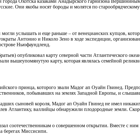
и города Охотска казаками Анадырского гарнизона Вершининым 
усские. Они якобы носят бороды и молятся по старообрядческому
 могли услышать и еще раньше – от венецианских купцов, котор
тократы Антонио и Николо Зено в ходе экспедиции, организова
острове Ньюфаундленд.
ратьев) опубликовал карту северной части Атлантического океан
овали вышеупомянутую карту, которая являлась семейной реликв
лийского принца, которого звали Мадог ап Оуайн Гвинед. Предп
шественников, побывавших на землях Западной Европы, и слыша
адших сыновей короля, Мадог ап Оуайн Гвинед не имел никаких
олев Атлантику, валлийцы обнаружили плодородные земли. Скор
казал соотечественникам о совершенном открытии. Вместе с ним
на берегах Миссисипи.