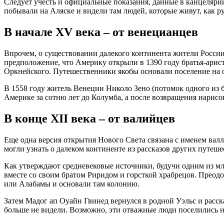
Следует учесть и официальные показания, данные в канцеляри
побывали на Аляске и видели там людей, которые живут, как р
В начале XV века – от венецианцев
Впрочем, о существовании далекого континента жители России
предположение, что Америку открыли в 1390 году братья-арис
Оркнейского. Путешественники якобы основали поселение на 
В 1558 году житель Венеции Николо Зено (потомок одного из б
Америке за сотню лет до Колумба, а после возвращения нарис
В конце XII века – от валийцев
Еще одна версия открытия Нового Света связана с именем вал
могли узнать о далеком континенте из рассказов других путе
Как утверждают средневековые источники, будучи одним из мл
вместе со своим братом Риридом и горсткой храбрецов. Преод
или Алабамы и основали там колонию.
Затем Мадог ап Оуайн Гвинед вернулся в родной Уэльс и расс
больше не видели. Возможно, эти отважные люди поселились 