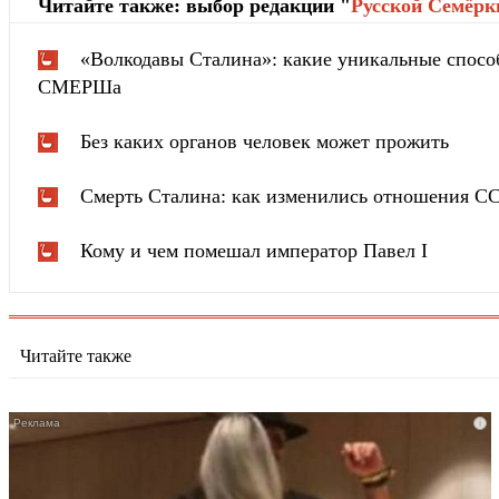
Читайте также: выбор редакции "
Русской Cемёрк
«Волкодавы Сталина»: какие уникальные спосо
СМЕРШа
Без каких органов человек может прожить
Смерть Сталина: как изменились отношения С
Кому и чем помешал император Павел I
Читайте также
i