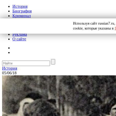
История
Биография
Криминал
СССР
Используя сайт russian7.r
Тайны
cookie, которые указаны в
Рекомендации
Реклама
О сайте
История
05/06/18