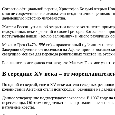
Согласно официальной версии, Христофор Колумб открыл Новый
многие современные исследователи неоднозначно оценивают п
дальнейшую историю человечества.
Жители России узнали об открытии нового континента примерн
недоуменных неких речений в слове Григория Богослова», прин
португальцы нашли «землю величайшу» и много различных оби
Максим Грек (1470-1556 гг.) – православный публицист и пер
Завершив обучение, он поселился на Афоне, приняв монашеский
сведущего монаха для перевода религиозных текстов на русск
Большинство историков считают, что Максим Грек мог узнать 
В середине XV века – от мореплавателе
По одной из версий, еще в XV веке жители северных регионов
колонистами Америки стали новгородцы, бежавшие на далекие з
Данное утверждение подтверждают археологи. В 1937 году на 
переселенцы. Об этом свидетельствовали развалившиеся печи, 
нательные кресты.