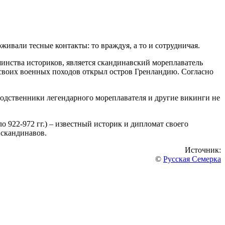
ивали тесные контакты: то враждуя, а то и сотрудничая.
инства историков, является скандинавский мореплаватель
 своих военных походов открыл остров Гренландию. Согласно
Родственники легендарного мореплавателя и другие викинги не
 922-972 гг.) – известный историк и дипломат своего
 скандинавов.
Источник:
©
Русская Семерка