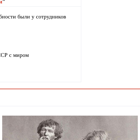
и
"
бности были у сотрудников
ССР с миром