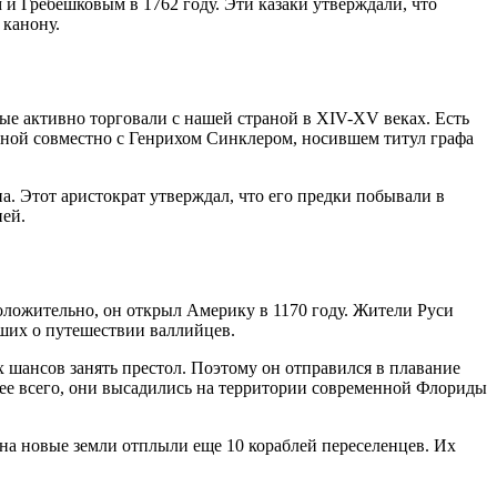
и Гребешковым в 1762 году. Эти казаки утверждали, что
 канону.
ые активно торговали с нашей страной в XIV-XV веках. Есть
нной совместно с Генрихом Синклером, носившем титул графа
а. Этот аристократ утверждал, что его предки побывали в
ией.
оложительно, он открыл Америку в 1170 году. Жители Руси
вших о путешествии валлийцев.
 шансов занять престол. Поэтому он отправился в плавание
ее всего, они высадились на территории современной Флориды
 на новые земли отплыли еще 10 кораблей переселенцев. Их