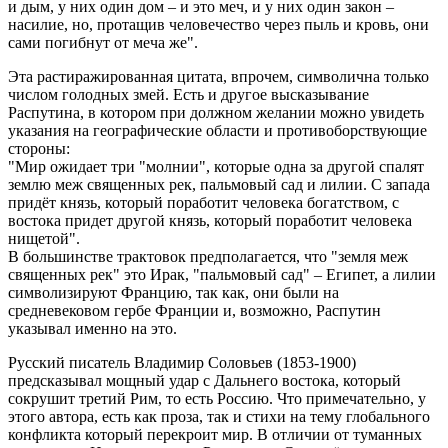
и дым, у них один дом – и это меч, и у них один закон –
насилие, но, протащив человечество через пыль и кровь, они
сами погибнут от меча же".
Эта растиражированная цитата, впрочем, символична только
числом голодных змей. Есть и другое высказывание
Распутина, в котором при должном желании можно увидеть
указания на географические области и противоборствующие
стороны:
"Мир ожидает три "молнии", которые одна за другой спалят
землю меж священных рек, пальмовый сад и лилии. С запада
придёт князь, который поработит человека богатством, с
востока придет другой князь, который поработит человека
нищетой".
В большинстве трактовок предполагается, что "земля меж
священных рек" это Ирак, "пальмовый сад" – Египет, а лилии
символизируют Францию, так как, они были на
средневековом гербе Франции и, возможно, Распутин
указывал именно на это.
Русский писатель Владимир Соловьев (1853-1900)
предсказывал мощный удар с Дальнего востока, который
сокрушит третий Рим, то есть Россию. Что примечательно, у
этого автора, есть как проза, так и стихи на тему глобального
конфликта который перекроит мир. В отличии от туманных