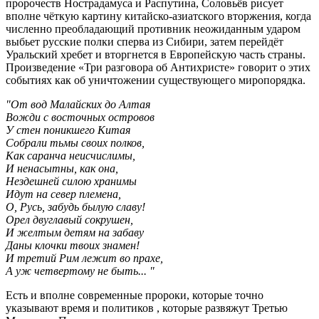
пророчеств Нострадамуса и Распутина, Соловьёв рисует
вполне чёткую картину китайско-азиатского вторжения, когда
численно преобладающий противник неожиданным ударом
выбьет русские полки сперва из Сибири, затем перейдёт
Уральский хребет и вторгнется в Европейскую часть страны.
Произведение «Три разговора об Антихристе» говорит о этих
событиях как об уничтожении существующего миропорядка.
"От вод Малайских до Алтая
Вожди с восточных островов
У стен поникшего Китая
Собрали тьмы своих полков,
Как саранча неисчислимы,
И ненасытны, как она,
Нездешней силою хранимы
Идут на север племена,
О, Русь, забудь былую славу!
Орел двуглавый сокрушен,
И желтым детям на забаву
Даны клочки твоих знамен!
И третий Рим лежит во прахе,
А уж четвертому не быть... "
Есть и вполне современные пророки, которые точно
указывают время и политиков , которые развяжут Третью