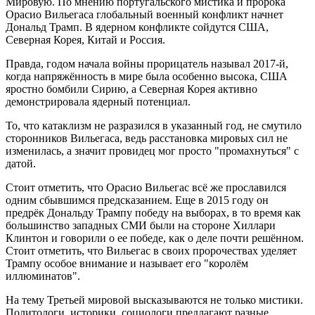
Мировую. По мнению португальского мистика и пророка
Орасио Вильегаса глобальный военный конфликт начнет
Дональд Трамп. В ядерном конфликте сойдутся США,
Северная Корея, Китай и Россия.
Правда, годом начала войны прорицатель называл 2017-й,
когда напряжённость в мире была особенно высока, США
яростно бомбили Сирию, а Северная Корея активно
демонстрировала ядерный потенциал.
То, что катаклизм не разразился в указанный год, не смутило
сторонников Вильегаса, ведь расстановка мировых сил не
изменилась, а значит провидец мог просто "промахнуться" с
датой.
Стоит отметить, что Орасио Вильегас всё же прославился
одним сбывшимся предсказанием. Еще в 2015 году он
предрёк Дональду Трампу победу на выборах, в то время как
большинство западных СМИ были на стороне Хиллари
Клинтон и говорили о ее победе, как о деле почти решённом.
Стоит отметить, что Вильегас в своих пророчествах уделяет
Трампу особое внимание и называет его "королём
иллюминатов".
На тему Третьей мировой высказываются не только мистики.
Политологи, историки, социологи предлагают разные