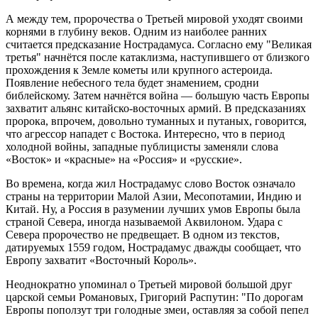
А между тем, пророчества о Третьей мировой уходят своими
корнями в глубину веков. Одним из наиболее ранних
считается предсказание Нострадамуса. Согласно ему "Великая
третья" начнётся после катаклизма, наступившего от близкого
прохождения к Земле кометы или крупного астероида.
Появление небесного тела будет знамением, сродни
библейскому. Затем начнётся война — большую часть Европы
захватит альянс китайско-восточных армий. В предсказаниях
пророка, впрочем, довольно туманных и путаных, говорится,
что агрессор нападет с Востока. Интересно, что в период
холодной войны, западные публицисты заменяли слова
«Восток» и «красные» на «Россия» и «русские».
Во времена, когда жил Нострадамус слово Восток означало
страны на территории Малой Азии, Месопотамии, Индию и
Китай. Ну, а Россия в разумении лучших умов Европы была
страной Севера, иногда называемой Аквилоном. Удара с
Севера пророчество не предвещает. В одном из текстов,
датируемых 1559 годом, Нострадамус дважды сообщает, что
Европу захватит «Восточный Король».
Неоднократно упоминал о Третьей мировой большой друг
царской семьи Романовых, Григорий Распутин: "По дорогам
Европы поползут три голодные змеи, оставляя за собой пепел