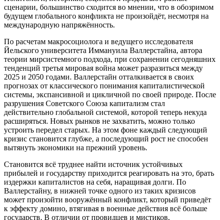
сценарии, большинство сходится во мнении, что в обозримом
будущем глобального конфликта не произойдёт, несмотря на
международную напряжённость.
По расчетам макросоциолога и ведущего исследователя
Йельского университета Иммануила Валлерстайна, автора
теории мирсистемного подхода, при сохранении сегодняшних
тенденций третья мировая война может разразиться между
2025 и 2050 годами. Валлерстайн отталкивается в своих
прогнозах от классического понимания капиталистической
системы, экспансивной и цикличной по своей природе. После
разрушения Советского Союза капитализм стал
действительно глобальной системой, которой теперь некуда
расширяться. Новых рынков не захватить, можно только
устроить передел старых. На этом фоне каждый следующий
кризис становится глубже, а последующий рост не способен
вытянуть экономики на прежний уровень.
Становится всё труднее найти источник устойчивых
прибылей и государству приходится реагировать на это, брать
издержки капиталистов на себя, наращивая долги. По
Валлерстайну, в нижней точке одного из таких кризисов
может произойти вооружённый конфликт, который приведёт
к эффекту домино, втягивая в военные действия всё больше
государств. В отличии от провидцев и мистиков,