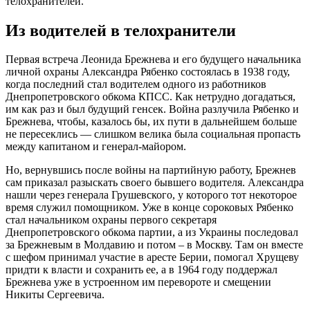
телохранителей.
Из водителей в телохранители
Первая встреча Леонида Брежнева и его будущего начальника
личной охраны Александра Рябенко состоялась в 1938 году,
когда последний стал водителем одного из работников
Днепропетровского обкома КПСС. Как нетрудно догадаться,
им как раз и был будущий генсек. Война разлучила Рябенко и
Брежнева, чтобы, казалось бы, их пути в дальнейшем больше
не пересеклись — слишком велика была социальная пропасть
между капитаном и генерал-майором.
Но, вернувшись после войны на партийную работу, Брежнев
сам приказал разыскать своего бывшего водителя. Александра
нашли через генерала Грушевского, у которого тот некоторое
время служил помощником. Уже в конце сороковых Рябенко
стал начальником охраны первого секретаря
Днепропетровского обкома партии, а из Украины последовал
за Брежневым в Молдавию и потом – в Москву. Там он вместе
с шефом принимал участие в аресте Берии, помогал Хрущеву
придти к власти и сохранить ее, а в 1964 году поддержал
Брежнева уже в устроенном им перевороте и смещении
Никиты Сергеевича.