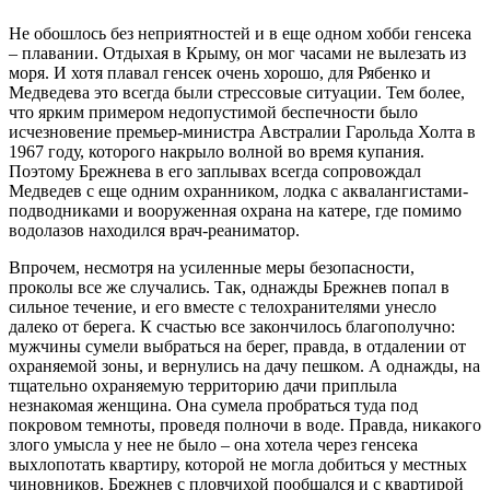
Не обошлось без неприятностей и в еще одном хобби генсека
– плавании. Отдыхая в Крыму, он мог часами не вылезать из
моря. И хотя плавал генсек очень хорошо, для Рябенко и
Медведева это всегда были стрессовые ситуации. Тем более,
что ярким примером недопустимой беспечности было
исчезновение премьер-министра Австралии Гарольда Холта в
1967 году, которого накрыло волной во время купания.
Поэтому Брежнева в его заплывах всегда сопровождал
Медведев с еще одним охранником, лодка с аквалангистами-
подводниками и вооруженная охрана на катере, где помимо
водолазов находился врач-реаниматор.
Впрочем, несмотря на усиленные меры безопасности,
проколы все же случались. Так, однажды Брежнев попал в
сильное течение, и его вместе с телохранителями унесло
далеко от берега. К счастью все закончилось благополучно:
мужчины сумели выбраться на берег, правда, в отдалении от
охраняемой зоны, и вернулись на дачу пешком. А однажды, на
тщательно охраняемую территорию дачи приплыла
незнакомая женщина. Она сумела пробраться туда под
покровом темноты, проведя полночи в воде. Правда, никакого
злого умысла у нее не было – она хотела через генсека
выхлопотать квартиру, которой не могла добиться у местных
чиновников. Брежнев с пловчихой пообщался и с квартирой