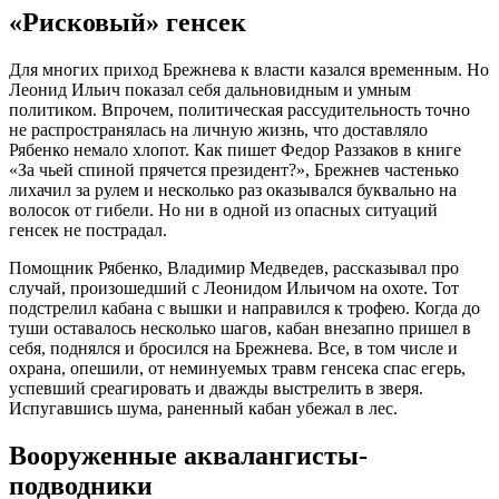
«Рисковый» генсек
Для многих приход Брежнева к власти казался временным. Но
Леонид Ильич показал себя дальновидным и умным
политиком. Впрочем, политическая рассудительность точно
не распространялась на личную жизнь, что доставляло
Рябенко немало хлопот. Как пишет Федор Раззаков в книге
«За чьей спиной прячется президент?», Брежнев частенько
лихачил за рулем и несколько раз оказывался буквально на
волосок от гибели. Но ни в одной из опасных ситуаций
генсек не пострадал.
Помощник Рябенко, Владимир Медведев, рассказывал про
случай, произошедший с Леонидом Ильичом на охоте. Тот
подстрелил кабана с вышки и направился к трофею. Когда до
туши оставалось несколько шагов, кабан внезапно пришел в
себя, поднялся и бросился на Брежнева. Все, в том числе и
охрана, опешили, от неминуемых травм генсека спас егерь,
успевший среагировать и дважды выстрелить в зверя.
Испугавшись шума, раненный кабан убежал в лес.
Вооруженные аквалангисты-
подводники