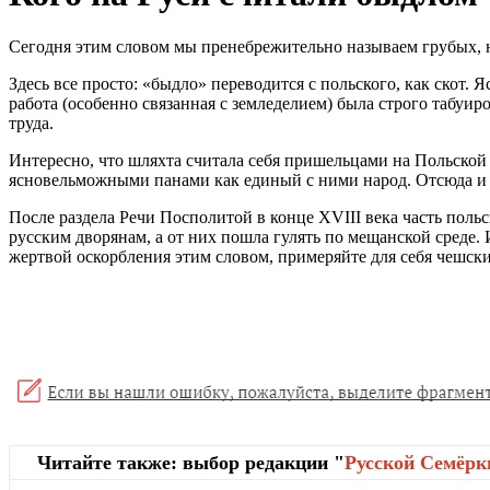
Сегодня этим словом мы пренебрежительно называем грубых, не
Здесь все просто: «быдло» переводится с польского, как скот
работа (особенно связанная с земледелием) была строго табуи
труда.
Интересно, что шляхта считала себя пришельцами на Польской
ясновельможными панами как единый с ними народ. Отсюда и
После раздела Речи Посполитой в конце XVIII века часть поль
русским дворянам, а от них пошла гулять по мещанской среде.
жертвой оскорбления этим словом, примеряйте для себя чешски
Читайте также: выбор редакции "
Русской Cемёрк