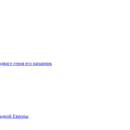
одвиге героя его напарник
падной Европы