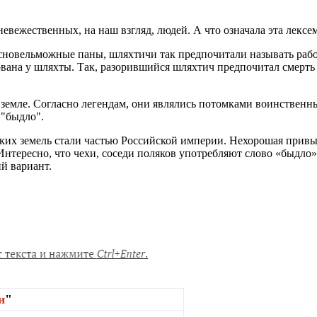
вежественных, на наш взгляд, людей. А что означала эта лексе
. Ясновельможные паны, шляхтичи так предпочитали называть раб
рована у шляхты. Так, разорившийся шляхтич предпочитал смерт
 земле. Согласно легендам, они являлись потомками воинственн
 "быдло".
ских земель стали частью Российской империи. Нехорошая привы
 Интересно, что чехи, соседи поляков употребляют слово «быдло
й вариант.
и
"