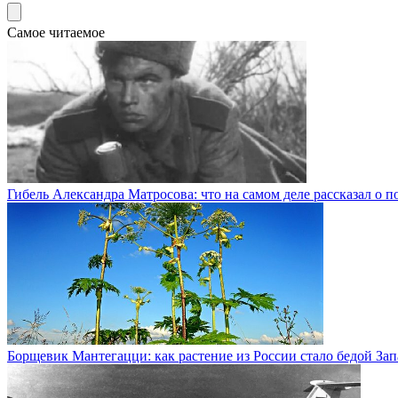
Самое читаемое
Гибель Александра Матросова: что на самом деле рассказал о п
Борщевик Мантегацци: как растение из России стало бедой За