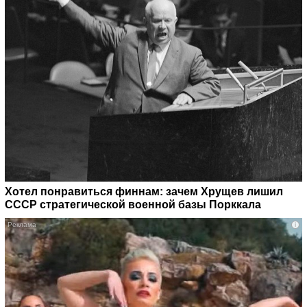
Хотел понравиться финнам: зачем Хрущев лишил
СССР стратегической военной базы Порккала
i