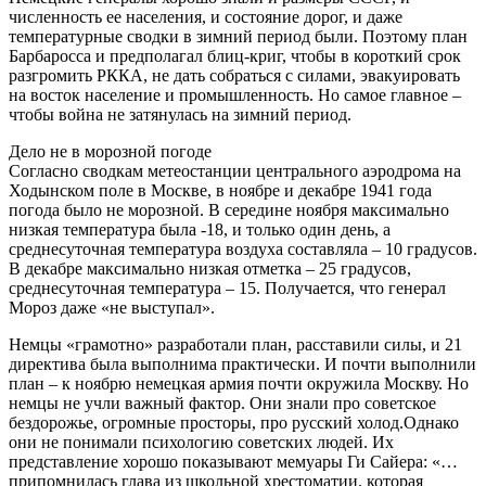
численность ее населения, и состояние дорог, и даже
температурные сводки в зимний период были. Поэтому план
Барбаросса и предполагал блиц-криг, чтобы в короткий срок
разгромить РККА, не дать собраться с силами, эвакуировать
на восток население и промышленность. Но самое главное –
чтобы война не затянулась на зимний период.
Дело не в морозной погоде
Согласно сводкам метеостанции центрального аэродрома на
Ходынском поле в Москве, в ноябре и декабре 1941 года
погода было не морозной. В середине ноября максимально
низкая температура была -18, и только один день, а
среднесуточная температура воздуха составляла – 10 градусов.
В декабре максимально низкая отметка – 25 градусов,
среднесуточная температура – 15. Получается, что генерал
Мороз даже «не выступал».
Немцы «грамотно» разработали план, расставили силы, и 21
директива была выполнима практически. И почти выполнили
план – к ноябрю немецкая армия почти окружила Москву. Но
немцы не учли важный фактор. Они знали про советское
бездорожье, огромные просторы, про русский холод.Однако
они не понимали психологию советских людей. Их
представление хорошо показывают мемуары Ги Сайера: «…
припомнилась глава из школьной хрестоматии, которая