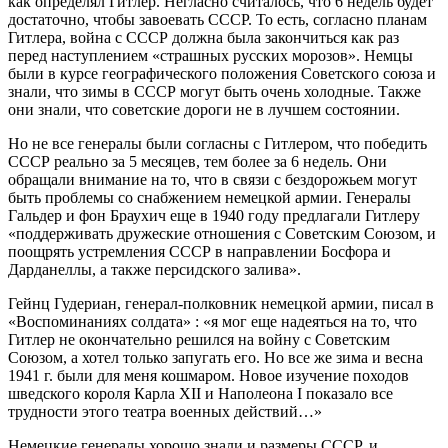
как определял Гитлер. Негласно считалось, что 6 недель будет
достаточно, чтобы завоевать СССР. То есть, согласно планам
Гитлера, война с СССР должна была закончиться как раз
перед наступлением «страшных русских морозов». Немцы
были в курсе географического положения Советского союза и
знали, что зимы в СССР могут быть очень холодные. Также
они знали, что советские дороги не в лучшем состоянии.
Но не все генералы были согласны с Гитлером, что победить
СССР реально за 5 месяцев, тем более за 6 недель. Они
обращали внимание на то, что в связи с бездорожьем могут
быть проблемы со снабжением немецкой армии. Генералы
Гальдер и фон Браухич еще в 1940 году предлагали Гитлеру
«поддерживать дружеские отношения с Советским Союзом, и
поощрять устремления СССР в направлении Босфора и
Дарданеллы, а также персидского залива».
Гейнц Гудериан, генерал-полковник немецкой армии, писал в
«Воспоминаниях солдата» : «я мог еще надеяться на то, что
Гитлер не окончательно решился на войну с Советским
Союзом, а хотел только запугать его. Но все же зима и весна
1941 г. были для меня кошмаром. Новое изучение походов
шведского короля Карла XII и Наполеона I показало все
трудности этого театра военных действий…»
Немецкие генералы хорошо знали и размеры СССР, и