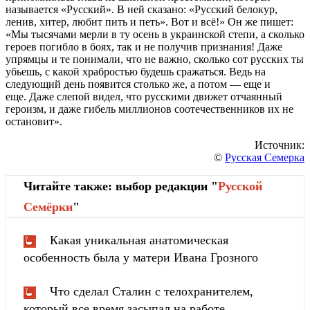
называется «Русский». В ней сказано: «Русский белокур,
ленив, хитер, любит пить и петь». Вот и всё!» Он же пишет:
«Мы тысячами мерли в ту осень в украинской степи, а сколько
героев погибло в боях, так и не получив признания! Даже
упрямцы и те понимали, что не важно, сколько сот русских ты
убьешь, с какой храбростью будешь сражаться. Ведь на
следующий день появится столько же, а потом — еще и
еще. Даже слепой видел, что русскими движет отчаянный
героизм, и даже гибель миллионов соотечественников их не
остановит».
Источник:
©
Русская Семерка
Читайте также: выбор редакции "
Русской
Cемёрки
"
Какая уникальная анатомическая
особенность была у матери Ивана Грозного
Что сделал Сталин с телохранителем,
который все время засыпал на работе