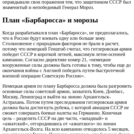
оправдывали свои поражения тем, что защитником СССР был
знаменитый и непобедимый Генерал Мороз.
План «Барбаросса» и морозы
Когда разрабатывался план «Барбаросса», не предполагалось,
что в России будут воевать одну или больше зиму.
Столкновение с природным фактором не брали в расчет,
потому что немецкий Генштаб считал, что гитлеровская армия
победит СССР в короткой летней, максимум летне-осенней
кампании. Согласно директиве номер 21, «немецкие
вооруженные силы должны быть готовы к тому, чтобы еще до
окончания войны с Англией победить путем быстротечной
военной операции Советскую Россию».
Немецкая армия по плану Барбаросса должна была разгромить
основные силы советской армии, захватить Киев, Донбасс,
Москву, Ленинград и выйти на линию Архангельск-
Астрахань. Потом путем преследования гитлеровская армия
должна была достигнуть рубежа, с которой авиация СССР не
сможет совершать боевые налеты на Германию. Конечная
цель – разделить СССР на две части, «западный» и
«азиатский», отгородившись от «азиатского» по линии
Архангельск-Волга. На всю кампанию отводилось 5 месяцев,