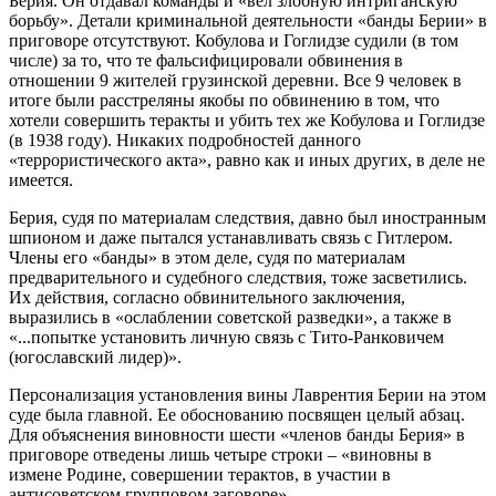
Берия. Он отдавал команды и «вел злобную интриганскую
борьбу». Детали криминальной деятельности «банды Берии» в
приговоре отсутствуют. Кобулова и Гоглидзе судили (в том
числе) за то, что те фальсифицировали обвинения в
отношении 9 жителей грузинской деревни. Все 9 человек в
итоге были расстреляны якобы по обвинению в том, что
хотели совершить теракты и убить тех же Кобулова и Гоглидзе
(в 1938 году). Никаких подробностей данного
«террористического акта», равно как и иных других, в деле не
имеется.
Берия, судя по материалам следствия, давно был иностранным
шпионом и даже пытался устанавливать связь с Гитлером.
Члены его «банды» в этом деле, судя по материалам
предварительного и судебного следствия, тоже засветились.
Их действия, согласно обвинительного заключения,
выразились в «ослаблении советской разведки», а также в
«...попытке установить личную связь с Тито-Ранковичем
(югославский лидер)».
Персонализация установления вины Лаврентия Берии на этом
суде была главной. Ее обоснованию посвящен целый абзац.
Для объяснения виновности шести «членов банды Берия» в
приговоре отведены лишь четыре строки – «виновны в
измене Родине, совершении терактов, в участии в
антисоветском групповом заговоре».