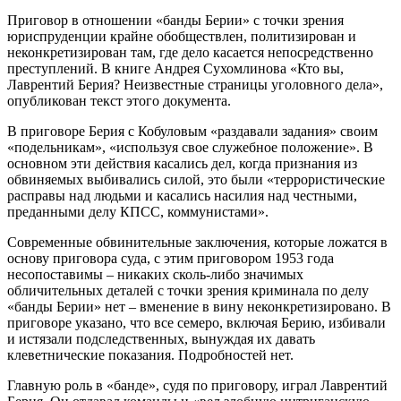
Приговор в отношении «банды Берии» с точки зрения
юриспруденции крайне обобществлен, политизирован и
неконкретизирован там, где дело касается непосредственно
преступлений. В книге Андрея Сухомлинова «Кто вы,
Лаврентий Берия? Неизвестные страницы уголовного дела»,
опубликован текст этого документа.
В приговоре Берия с Кобуловым «раздавали задания» своим
«подельникам», «используя свое служебное положение». В
основном эти действия касались дел, когда признания из
обвиняемых выбивались силой, это были «террористические
расправы над людьми и касались насилия над честными,
преданными делу КПСС, коммунистами».
Современные обвинительные заключения, которые ложатся в
основу приговора суда, с этим приговором 1953 года
несопоставимы – никаких сколь-либо значимых
обличительных деталей с точки зрения криминала по делу
«банды Берии» нет – вменение в вину неконкретизировано. В
приговоре указано, что все семеро, включая Берию, избивали
и истязали подследственных, вынуждая их давать
клеветнические показания. Подробностей нет.
Главную роль в «банде», судя по приговору, играл Лаврентий