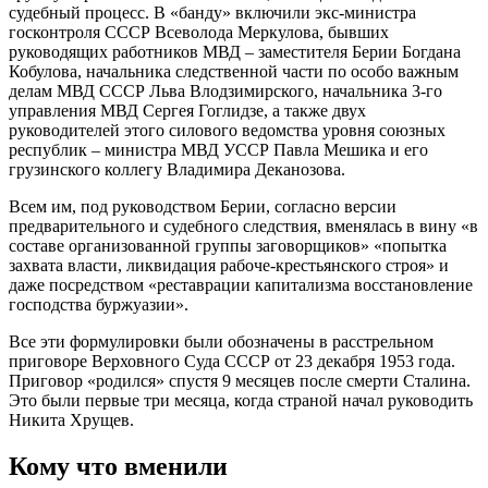
судебный процесс. В «банду» включили экс-министра
госконтроля СССР Всеволода Меркулова, бывших
руководящих работников МВД – заместителя Берии Богдана
Кобулова, начальника следственной части по особо важным
делам МВД СССР Льва Влодзимирского, начальника 3-го
управления МВД Сергея Гоглидзе, а также двух
руководителей этого силового ведомства уровня союзных
республик – министра МВД УССР Павла Мешика и его
грузинского коллегу Владимира Деканозова.
Всем им, под руководством Берии, согласно версии
предварительного и судебного следствия, вменялась в вину «в
составе организованной группы заговорщиков» «попытка
захвата власти, ликвидация рабоче-крестьянского строя» и
даже посредством «реставрации капитализма восстановление
господства буржуазии».
Все эти формулировки были обозначены в расстрельном
приговоре Верховного Суда СССР от 23 декабря 1953 года.
Приговор «родился» спустя 9 месяцев после смерти Сталина.
Это были первые три месяца, когда страной начал руководить
Никита Хрущев.
Кому что вменили