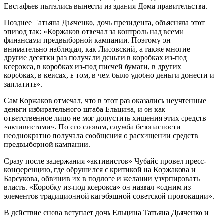
Евстафьев пытались вынести из здания Дома правительства.
Позднее Татьяна Дьяченко, дочь президента, объясняла этот
эпизод так: «Коржаков отвечал за контроль над всеми
финансами предвыборной кампании. Поэтому он
внимательно наблюдал, как Лисовский, а также многие
другие десятки раз получали деньги в коробках из-под
ксерокса, в коробках из-под писчей бумаги, в других
коробках, в кейсах, в том, в чём было удобно деньги донести и
заплатить».
Сам Коржаков отмечал, что в этот раз оказались неучтенные
деньги избирательного штаба Ельцина, и он как
ответственное лицо не мог допустить хищения этих средств
«активистами». По его словам, служба безопасности
неоднократно получала сообщения о расхищении средств
предвыборной кампании.
Сразу после задержания «активистов» Чубайс провел пресс-
конференцию, где обрушился с критикой на Коржакова и
Барсукова, обвинив их в подлоге и желании узурпировать
власть. «Коробку из-под ксерокса» он назвал «одним из
элементов традиционной кагэбэшной советской провокации».
В действие снова вступает дочь Ельцина Татьяна Дьяченко и