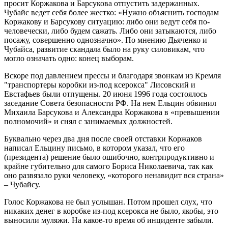
просит Коржакова и Барсукова отпустить задержанных.
Чубайс ведет себя более жестко: «Нужно объяснить господам
Коржакову и Барсукову ситуацию: либо они ведут себя по-
человечески, либо будем сажать. Либо они затыкаются, либо
посажу, совершенно однозначно». По мнению Дьяченко и
Чубайса, развитие скандала было на руку силовикам, что
могло означать одно: конец выборам.
Вскоре под давлением прессы и благодаря звонкам из Кремля
"транспортеры коробки из-под ксерокса" Лисовский и
Евстафьев были отпущены. 20 июня 1996 года состоялось
заседание Совета безопасности РФ. На нем Ельцин обвинил
Михаила Барсукова и Александра Коржакова в «превышении
полномочий» и снял с занимаемых должностей.
Буквально через два дня после своей отставки Коржаков
написал Ельцину письмо, в котором указал, что его
(президента) решение было ошибочно, контрпродуктивно и
крайне губительно для самого Бориса Николаевича, так как
оно развязало руки человеку, «которого ненавидит вся страна»
– Чубайсу.
Голос Коржакова не был услышан. Потом прошел слух, что
никаких денег в коробке из-под ксерокса не было, якобы, это
выносили муляжи. На какое-то время об инциденте забыли.