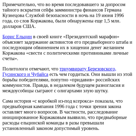
Примечательно, что во время последовавшего за допросом
тайного вскрытия сейфа замминистра финансов Германа
Кузнецова Службой безопасности в ночь на 19 июня 1996
года, со слов Коржакова, были обнаружены еще 1,5 млн.
долларов США.
Борис Ельцин
в своей книге «Президентский марафон»
объясняет задержание активистов его предвыборного штаба и
последующим обвинением их в хищении денег желанием
Коржакова «свести с политическими противниками личные
счеты».
Политологи отмечают, что
триумвирату Березовского,
Гусинского и Чубайса
есть чем гордиться. Они вышли из этой
борьбы победителями, попутно «придавив» российских
коммунистов. Правда, в недалеком будущем разногласия и
междоусобицы сыграют с олигархами злую шутку.
Сама история «с коробкой из-под ксерокса» показала, что
предвыборная кампания 1996 года с точки зрения закона
оставляет много вопросов. В частности, расследование
инициированное Коржаковым выявило, что предвыборные
расходы ельцинской команды в разы превышали
установленный законом допустимый уровень.