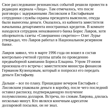
Свое расследование резонансных событий решили провести в
редакции журнала «Лица». Там отмечалось, что после
разговора с задержанными Лисовским и Евстафьевым
сотрудники службы охраны президента выяснили, откуда
были вынесены деньги. Оказалось, из кабинета заместителя
начальника департамента иностранных кредитов. В комнате
находился сотрудник неназванного банка Борис Лавров, хотя
обозреватель газеты «Совершенно секретно»» Олег Лурье
утверждал, что Лавров работал в Национальном резервном
банке.
Лавров заявил, что в марте 1996 года он вошел в состав
контрольно-учетной группы штаба по проведению
предвыборной кампании Бориса Ельцина. Утром 19 июня
произошла его встреча с заместителем министра финансов
Германом Кузнецовым, который и попросил его передать
деньги Евстафьеву.
Дальше – все по плану. Пришедшие вечером Евстафьев с
Лисовским упаковали деньги в коробку, после чего последний
оставил расписку, подтверждающую получение
полумиллиона долларов. Встреча, по словам Лаврова, длилась
несколько минут. Кто являлся конечным адресатом
долларовой посылки, он не знал.