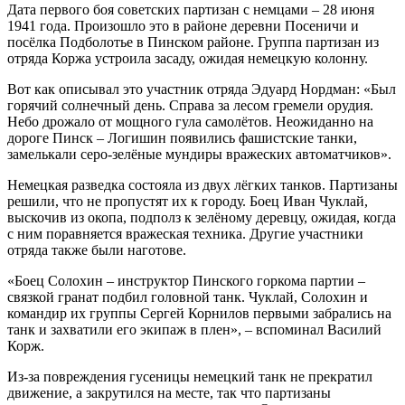
Дата первого боя советских партизан с немцами – 28 июня
1941 года. Произошло это в районе деревни Посеничи и
посёлка Подболотье в Пинском районе. Группа партизан из
отряда Коржа устроила засаду, ожидая немецкую колонну.
Вот как описывал это участник отряда Эдуард Нордман: «Был
горячий солнечный день. Справа за лесом гремели орудия.
Небо дрожало от мощного гула самолётов. Неожиданно на
дороге Пинск – Логишин появились фашистские танки,
замелькали серо-зелёные мундиры вражеских автоматчиков».
Немецкая разведка состояла из двух лёгких танков. Партизаны
решили, что не пропустят их к городу. Боец Иван Чуклай,
выскочив из окопа, подполз к зелёному деревцу, ожидая, когда
с ним поравняется вражеская техника. Другие участники
отряда также были наготове.
«Боец Солохин – инструктор Пинского горкома партии –
связкой гранат подбил головной танк. Чуклай, Солохин и
командир их группы Сергей Корнилов первыми забрались на
танк и захватили его экипаж в плен», – вспоминал Василий
Корж.
Из-за повреждения гусеницы немецкий танк не прекратил
движение, а закрутился на месте, так что партизаны