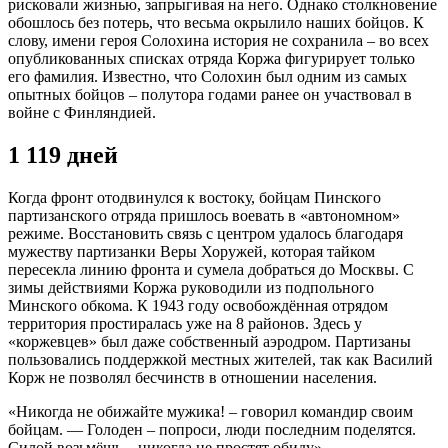
рисковали жизнью, запрыгивая на него. Однако столкновение
обошлось без потерь, что весьма окрылило наших бойцов. К
слову, имени героя Солохина история не сохранила – во всех
опубликованных списках отряда Коржа фигурирует только
его фамилия. Известно, что Солохин был одним из самых
опытных бойцов – полутора годами ранее он участвовал в
войне с Финляндией.
1 119 дней
Когда фронт отодвинулся к востоку, бойцам Пинского
партизанского отряда пришлось воевать в «автономном»
режиме. Восстановить связь с центром удалось благодаря
мужеству партизанки Веры Хоружей, которая тайком
пересекла линию фронта и сумела добраться до Москвы. С
зимы действиями Коржа руководили из подпольного
Минского обкома. К 1943 году освобождённая отрядом
территория простиралась уже на 8 районов. Здесь у
«коржевцев» был даже собственный аэродром. Партизаны
пользовались поддержкой местных жителей, так как Василий
Корж не позволял бесчинств в отношении населения.
«Никогда не обижайте мужика! – говорил командир своим
бойцам. — Голоден – попроси, люди последним поделятся.
Силой возьмёшь – никогда не простят обиду».