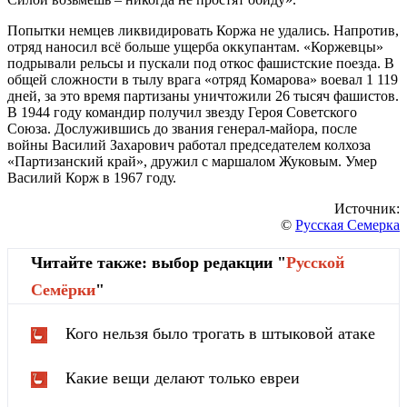
Попытки немцев ликвидировать Коржа не удались. Напротив,
отряд наносил всё больше ущерба оккупантам. «Коржевцы»
подрывали рельсы и пускали под откос фашистские поезда. В
общей сложности в тылу врага «отряд Комарова» воевал 1 119
дней, за это время партизаны уничтожили 26 тысяч фашистов.
В 1944 году командир получил звезду Героя Советского
Союза. Дослужившись до звания генерал-майора, после
войны Василий Захарович работал председателем колхоза
«Партизанский край», дружил с маршалом Жуковым. Умер
Василий Корж в 1967 году.
Источник:
©
Русская Семерка
Читайте также: выбор редакции "
Русской
Cемёрки
"
Кого нельзя было трогать в штыковой атаке
Какие вещи делают только евреи