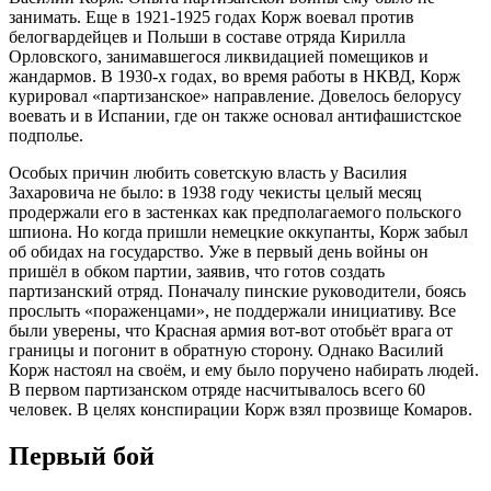
занимать. Еще в 1921-1925 годах Корж воевал против
белогвардейцев и Польши в составе отряда Кирилла
Орловского, занимавшегося ликвидацией помещиков и
жандармов. В 1930-х годах, во время работы в НКВД, Корж
курировал «партизанское» направление. Довелось белорусу
воевать и в Испании, где он также основал антифашистское
подполье.
Особых причин любить советскую власть у Василия
Захаровича не было: в 1938 году чекисты целый месяц
продержали его в застенках как предполагаемого польского
шпиона. Но когда пришли немецкие оккупанты, Корж забыл
об обидах на государство. Уже в первый день войны он
пришёл в обком партии, заявив, что готов создать
партизанский отряд. Поначалу пинские руководители, боясь
прослыть «пораженцами», не поддержали инициативу. Все
были уверены, что Красная армия вот-вот отобьёт врага от
границы и погонит в обратную сторону. Однако Василий
Корж настоял на своём, и ему было поручено набирать людей.
В первом партизанском отряде насчитывалось всего 60
человек. В целях конспирации Корж взял прозвище Комаров.
Первый бой