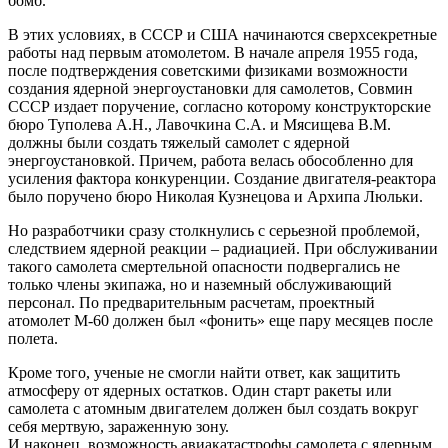
бомб.
В этих условиях, в СССР и США начинаются сверхсекретные
работы над первым атомолетом. В начале апреля 1955 года,
после подтверждения советскими физиками возможности
создания ядерной энергоустановки для самолетов, Совмин
СССР издает поручение, согласно которому конструкторские
бюро Туполева А.Н., Лавочкина С.А. и Мясищева В.М.
должны были создать тяжелый самолет с ядерной
энергоустановкой. Причем, работа велась обособленно для
усиления фактора конкуренции. Создание двигателя-реактора
было поручено бюро Николая Кузнецова и Архипа Люльки.
Но разработчики сразу столкнулись с серьезной проблемой,
следствием ядерной реакции – радиацией. При обслуживании
такого самолета смертельной опасности подвергались не
только члены экипажа, но и наземный обслуживающий
персонал. По предварительным расчетам, проектный
атомолет М-60 должен был «фонить» еще пару месяцев после
полета.
Кроме того, ученые не смогли найти ответ, как защитить
атмосферу от ядерных остатков. Один старт ракеты или
самолета с атомным двигателем должен был создать вокруг
себя мертвую, зараженную зону.
И наконец, возможность авиакатастрофы самолета с ядерным