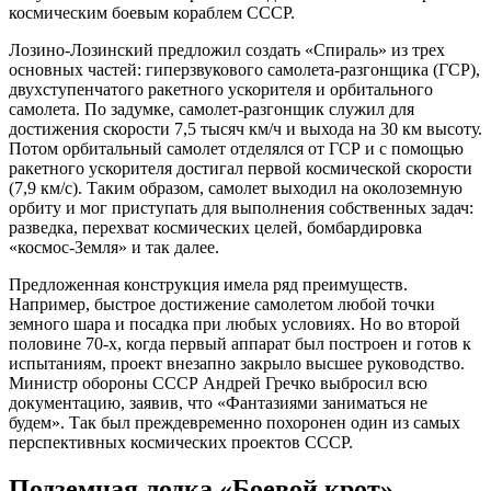
космическим боевым кораблем СССР.
Лозино-Лозинский предложил создать «Спираль» из трех
основных частей: гиперзвукового самолета-разгонщика (ГСР),
двухступенчатого ракетного ускорителя и орбитального
самолета. По задумке, самолет-разгонщик служил для
достижения скорости 7,5 тысяч км/ч и выхода на 30 км высоту.
Потом орбитальный самолет отделялся от ГСР и с помощью
ракетного ускорителя достигал первой космической скорости
(7,9 км/c). Таким образом, самолет выходил на околоземную
орбиту и мог приступать для выполнения собственных задач:
разведка, перехват космических целей, бомбардировка
«космос-Земля» и так далее.
Предложенная конструкция имела ряд преимуществ.
Например, быстрое достижение самолетом любой точки
земного шара и посадка при любых условиях. Но во второй
половине 70-х, когда первый аппарат был построен и готов к
испытаниям, проект внезапно закрыло высшее руководство.
Министр обороны СССР Андрей Гречко выбросил всю
документацию, заявив, что «Фантазиями заниматься не
будем». Так был преждевременно похоронен один из самых
перспективных космических проектов СССР.
Подземная лодка «Боевой крот»