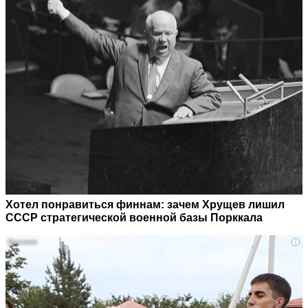
Хотел понравиться финнам: зачем Хрущев лишил
СССР стратегической военной базы Порккала
i