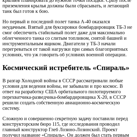
крыльев планировать до нужной точки посадки. Сразу после
приземления крылья должны были сбрасывать, и летающий
танк был готов к бою.
Но первый и последний полет танка А-40 оказался
неудачным. Взятый для буксировки бомбардировщик ТБ-3 не
смог обеспечить стабильный полет даже для максимально
облегченного танка со слитым топливом, снятой башней и
инструментальным ящиком. Двигатели у ТБ-3 начали
перегреваться от такой нагрузки при самых благоприятных
условиях, что уж говорить об условиях военной операции.
Космический истребитель «Спираль»
В разгар Холодной войны в СССР рассматривали любые
условия для ведения войны, не забывали и про космос. В
ответ на разработку США орбитального пилотируемого
перехватчика-разведчика-бомбардировщика X-20, в СССР
решили создать собственную авиационно-космическую
систему.
Сложную и совершенно секретную задачу поставили перед
конструкторским бюро 115, где исследования проводил
главный конструктор Глеб Лозино-Лозинский. Проект
получил название «Спираль». Он должен был стать первым