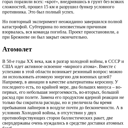
горах поразили всех: «крот», внедрившись в грунт без всяких
сложностей, прошел 15 км и разрушил бункер условного
противника. Это был полный успех.
Но повторный эксперимент неожиданно завершился полной
катастрофой. Субтеррина по неизвестным причинам
взорвалась, вся команда погибла. Проект приостановили, а
при Брежневе он был закрыт окончательно.
Атомолет
В 50-е годы XX века, как в разгар холодной войны, в СССР и
США идет активное освоение «мирного атома». Вместе с
успехами в этой области возникает резонный вопрос: можно
ли использовать атомную энергию для военных целей?
Например, в авиации в качестве альтернативы керосину. У
последнего есть, по крайней мере, два больших минуса – во-
первых, его небольшая энергоемкость, во-вторых, большой
расход при полете. Замена его продуктом ядерной реакции не
только бы сократила расходы, но и увеличила бы время
пребывания лайнеров в воздухе почти до бесконечности. А в
условиях Холодной войны, в отсутствии у двух
противоборствующих сторон баллистических ракет, две
сверхдержавы очень нуждались в средстве доставки атомных