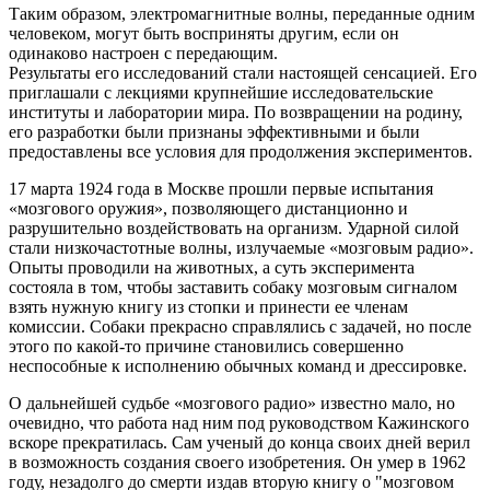
Таким образом, электромагнитные волны, переданные одним
человеком, могут быть восприняты другим, если он
одинаково настроен с передающим.
Результаты его исследований стали настоящей сенсацией. Его
приглашали с лекциями крупнейшие исследовательские
институты и лаборатории мира. По возвращении на родину,
его разработки были признаны эффективными и были
предоставлены все условия для продолжения экспериментов.
17 марта 1924 года в Москве прошли первые испытания
«мозгового оружия», позволяющего дистанционно и
разрушительно воздействовать на организм. Ударной силой
стали низкочастотные волны, излучаемые «мозговым радио».
Опыты проводили на животных, а суть эксперимента
состояла в том, чтобы заставить собаку мозговым сигналом
взять нужную книгу из стопки и принести ее членам
комиссии. Собаки прекрасно справлялись с задачей, но после
этого по какой-то причине становились совершенно
неспособные к исполнению обычных команд и дрессировке.
О дальнейшей судьбе «мозгового радио» известно мало, но
очевидно, что работа над ним под руководством Кажинского
вскоре прекратилась. Сам ученый до конца своих дней верил
в возможность создания своего изобретения. Он умер в 1962
году, незадолго до смерти издав вторую книгу о "мозговом