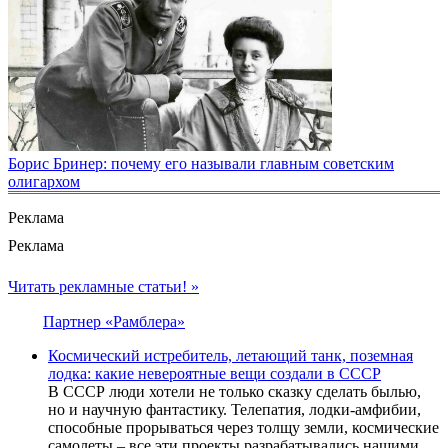
Борис Бринер: почему его называли главным советским
олигархом
Реклама
Реклама
Читать рекламные статьи! »
Партнер «Рамблера»
Космический истребитель, летающий танк, поземная
лодка: какие невероятные вещи создали в СССР
В СССР люди хотели не только сказку сделать былью,
но и научную фантастику. Телепатия, лодки-амфибии,
способные прорываться через толщу земли, космические
самолеты – все эти проекты разрабатывались нашими