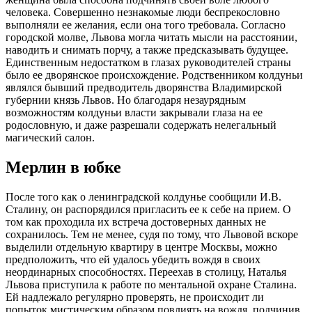
человека. Совершенно незнакомые люди беспрекословно
выполняли ее желания, если она того требовала. Согласно
городской молве, Львова могла читать мысли на расстоянии,
наводить и снимать порчу, а также предсказывать будущее.
Единственным недостатком в глазах руководителей страны
было ее дворянское происхождение. Родственником колдуньи
являлся бывший предводитель дворянства Владимирской
губернии князь Львов. Но благодаря незаурядным
возможностям колдуньи власти закрывали глаза на ее
родословную, и даже разрешали содержать нелегальный
магический салон.
Мерлин в юбке
После того как о ленинградской колдунье сообщили И.В.
Сталину, он распорядился пригласить ее к себе на прием. О
том как проходила их встреча достоверных данных не
сохранилось. Тем не менее, судя по тому, что Львовой вскоре
выделили отдельную квартиру в центре Москвы, можно
предположить, что ей удалось убедить вождя в своих
неординарных способностях. Переехав в столицу, Наталья
Львова приступила к работе по ментальной охране Сталина.
Ей надлежало регулярно проверять, не происходит ли
попыток мистическим образом повлиять на вождя, подчинив