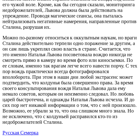
его чужой воле. Кроме, как бы сегодня сказали, мониторинга
недоброжелателей, Львова должна была действовать на
упреждение. Проводя магические сеансы, она пыталась
нейтрализовать негативные намерения, направленные против
Сталина, разрушая их.
Можно по-разному относиться к оккультным наукам, но враги
Сталина действительно терпели одно поражение за другим, а
он сам лишь укреплял свою власть в стране. Считается, что
это именно Наталья Львова посоветовала вождю никогда не
смотреть прямо в камеру во время фото или киносъемки. По
ее словам, именно так врагам легче всего навести порчу. С тех
пор вождь практически всегда фотографировался
вполоборота. При этом в наши дни любой экстрасенс может
подтвердить, что колдунья была совершенно права. За время
своего консультирования вождя Наталья Львова дала ему
немало советов, которым он неизменно следовал. Но любовь
царей быстротечна, и однажды Наталья Львова исчезла. И до
сих пор нет никакой информации о том, что с ней произошло.
Возможно, ее убрали за то, что она слишком много знала. Но
не исключено, что с колдуньей расправился кто-то из
недоброжелателей Сталина.
Русская Семерка