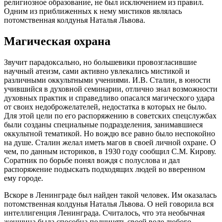
религиозное образование, не был исключением из правил.
Одним из приближенных к нему мистиков являлась
потомственная колдунья Наталья Львова.
Магическая охрана
Звучит парадоксально, но большевики провозгласившие
научный атеизм, сами активно увлекались мистикой и
различными оккультными учениями. И.В. Сталин, в юности
учившийся в духовной семинарии, отлично знал возможности
духовных практик и справедливо опасался магического удара
от своих недоброжелателей, недостатка в которых не было.
Для этой цели по его распоряжению в советских спецслужбах
были созданы специальные подразделения, занимавшиеся
оккультной тематикой. Но вождю все равно было неспокойно
на душе. Сталин желал иметь магов в своей личной охране. О
чем, по данным историков, в 1930 году сообщил С.М. Кирову.
Соратник по борьбе понял вождя с полуслова и дал
распоряжение подыскать подходящих людей во вверенном
ему городе.
Вскоре в Ленинграде был найден такой человек. Им оказалась
потомственная колдунья Наталья Львова. О ней говорила вся
интеллигенция Ленинграда. Считалось, что эта необычная
женщина была способна подчинять своей воле любого