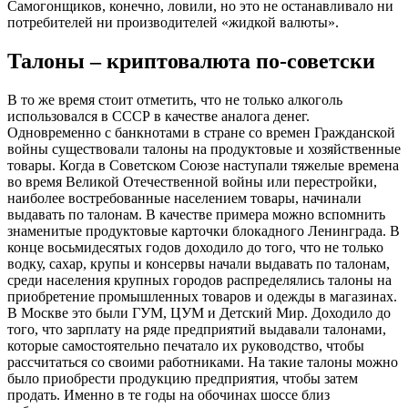
Самогонщиков, конечно, ловили, но это не останавливало ни
потребителей ни производителей «жидкой валюты».
Талоны – криптовалюта по-советски
В то же время стоит отметить, что не только алкоголь
использовался в СССР в качестве аналога денег.
Одновременно с банкнотами в стране со времен Гражданской
войны существовали талоны на продуктовые и хозяйственные
товары. Когда в Советском Союзе наступали тяжелые времена
во время Великой Отечественной войны или перестройки,
наиболее востребованные населением товары, начинали
выдавать по талонам. В качестве примера можно вспомнить
знаменитые продуктовые карточки блокадного Ленинграда. В
конце восьмидесятых годов доходило до того, что не только
водку, сахар, крупы и консервы начали выдавать по талонам,
среди населения крупных городов распределялись талоны на
приобретение промышленных товаров и одежды в магазинах.
В Москве это были ГУМ, ЦУМ и Детский Мир. Доходило до
того, что зарплату на ряде предприятий выдавали талонами,
которые самостоятельно печатало их руководство, чтобы
рассчитаться со своими работниками. На такие талоны можно
было приобрести продукцию предприятия, чтобы затем
продать. Именно в те годы на обочинах шоссе близ