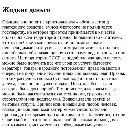
Жидкие деньги
Официально понятие криптовалюты – обозначает вид
платежного средства, эмиссия которого не подчиняется
государству, но которое при этом принимается в качестве
оплаты на всей территории страны. Большинство читателей,
кто застал Советское время, отлично помнят такие
непереводимые на другие языки мира понятия как пол литра
или «банка», обозначающие пятьсот грамм водки, коньяка или
спирта. На территории СССР за подобную «жидкую валюту»
можно было получить все что угодно: услуги бытового
характера, товары народного потребления, право на место в
очереди на получение тех или иных социальных благ. Правда,
четких расценок, сколько бутылок водки стоит та или иная
услуга, конечно, не существовало. Цена, как бы сказали
сегодня, была договорной. Тем не менее, алкоголем всегда
можно было рассчитаться с сантехниками, грузчиками,
строителями или водителями. Водкой давали взятки за
бытовые услуги. Причем если в наши дни любой человек,
имеющий мощный компьютер может самостоятельно
производить современную криптовалюту – блокчейны, то при
Советской власти точно также любой гражданин мог дома
гнать самогон, меняя его на необходимые ему услуги.