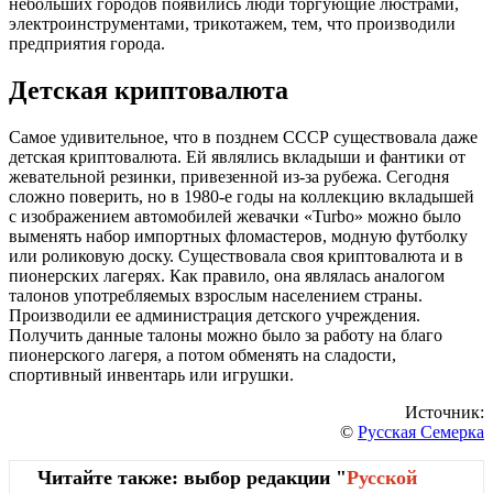
небольших городов появились люди торгующие люстрами,
электроинструментами, трикотажем, тем, что производили
предприятия города.
Детская криптовалюта
Самое удивительное, что в позднем СССР существовала даже
детская криптовалюта. Ей являлись вкладыши и фантики от
жевательной резинки, привезенной из-за рубежа. Сегодня
сложно поверить, но в 1980-е годы на коллекцию вкладышей
с изображением автомобилей жевачки «Turbo» можно было
выменять набор импортных фломастеров, модную футболку
или роликовую доску. Существовала своя криптовалюта и в
пионерских лагерях. Как правило, она являлась аналогом
талонов употребляемых взрослым населением страны.
Производили ее администрация детского учреждения.
Получить данные талоны можно было за работу на благо
пионерского лагеря, а потом обменять на сладости,
спортивный инвентарь или игрушки.
Источник:
©
Русская Семерка
Читайте также: выбор редакции "
Русской