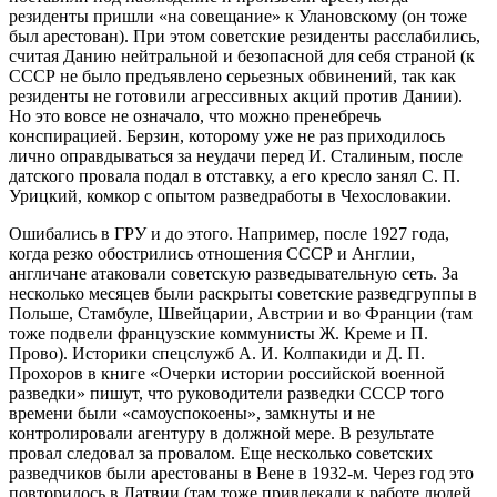
резиденты пришли «на совещание» к Улановскому (он тоже
был арестован). При этом советские резиденты расслабились,
считая Данию нейтральной и безопасной для себя страной (к
СССР не было предъявлено серьезных обвинений, так как
резиденты не готовили агрессивных акций против Дании).
Но это вовсе не означало, что можно пренебречь
конспирацией. Берзин, которому уже не раз приходилось
лично оправдываться за неудачи перед И. Сталиным, после
датского провала подал в отставку, а его кресло занял С. П.
Урицкий, комкор с опытом разведработы в Чехословакии.
Ошибались в ГРУ и до этого. Например, после 1927 года,
когда резко обострились отношения СССР и Англии,
англичане атаковали советскую разведывательную сеть. За
несколько месяцев были раскрыты советские разведгруппы в
Польше, Стамбуле, Швейцарии, Австрии и во Франции (там
тоже подвели французские коммунисты Ж. Креме и П.
Прово). Историки спецслужб А. И. Колпакиди и Д. П.
Прохоров в книге «Очерки истории российской военной
разведки» пишут, что руководители разведки СССР того
времени были «самоуспокоены», замкнуты и не
контролировали агентуру в должной мере. В результате
провал следовал за провалом. Еще несколько советских
разведчиков были арестованы в Вене в 1932-м. Через год это
повторилось в Латвии (там тоже привлекали к работе людей,