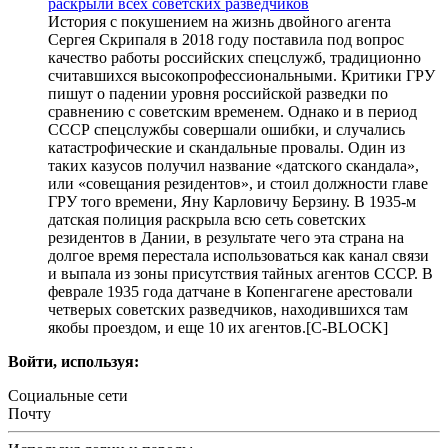
раскрыли всех советских разведчиков
История с покушением на жизнь двойного агента
Сергея Скрипаля в 2018 году поставила под вопрос
качество работы российских спецслужб, традиционно
считавшихся высокопрофессиональными. Критики ГРУ
пишут о падении уровня российской разведки по
сравнению с советским временем. Однако и в период
СССР спецслужбы совершали ошибки, и случались
катастрофические и скандальные провалы. Один из
таких казусов получил название «датского скандала»,
или «совещания резидентов», и стоил должности главе
ГРУ того времени, Яну Карловичу Берзину. В 1935-м
датская полиция раскрыла всю сеть советских
резидентов в Дании, в результате чего эта страна на
долгое время перестала использоваться как канал связи
и выпала из зоны присутствия тайных агентов СССР. В
феврале 1935 года датчане в Копенгагене арестовали
четверых советских разведчиков, находившихся там
якобы проездом, и еще 10 их агентов.[С-BLOCK]
Войти, используя:
Социальные сети
Почту