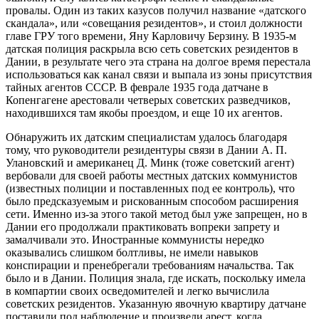
провалы. Один из таких казусов получил название «датского
скандала», или «совещания резидентов», и стоил должности
главе ГРУ того времени, Яну Карловичу Берзину. В 1935-м
датская полиция раскрыла всю сеть советских резидентов в
Дании, в результате чего эта страна на долгое время перестала
использоваться как канал связи и выпала из зоны присутствия
тайных агентов СССР. В феврале 1935 года датчане в
Копенгагене арестовали четверых советских разведчиков,
находившихся там якобы проездом, и еще 10 их агентов.
Обнаружить их датским специалистам удалось благодаря
тому, что руководители резидентуры связи в Дании А. П.
Улановский и американец Д. Минк (тоже советский агент)
вербовали для своей работы местных датских коммунистов
(известных полиции и поставленных под ее контроль), что
было предсказуемым и рискованным способом расширения
сети. Именно из-за этого такой метод был уже запрещен, но в
Дании его продолжали практиковать вопреки запрету и
замалчивали это. Иностранные коммунисты нередко
оказывались слишком болтливы, не имели навыков
конспирации и пренебрегали требованиям начальства. Так
было и в Дании. Полиция знала, где искать, поскольку имела
в компартии своих осведомителей и легко вычислила
советских резидентов. Указанную явочную квартиру датчане
поставили под наблюдение и произвели арест, когда