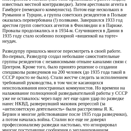
известных местной контрразведке). Затем арестовали агента в
Гамбурге (немецкого коммуниста). Потом еще нескольких в
Румынии и Турции, а группа советских резидентов в Польше
оказалась перевербована (!) поляками. Завершился 1933 год
арестом групп советских агентов в Финляндии и в Париже.
Провалы продолжались и в 1934-м. Случившееся в Дании в
1935 году стало особенно позорной «вишенкой на торте»
неудач.
Разведупру пришлось многое пересмотреть в своей работе.
Во-первых, Разведупр создал небольшие самостоятельные
группы резидентов с независимыми отныне каналами связи с
Центром. Кроме того, было принято решение о создании
спецшколы разведчиков на 200 человек (до 1935 года такой в
СССР просто не было). Стали жестче следить за исполнением
требований руководства, в том числе касающихся
неиспользования иностранных коммунистов. Но времени на
налаживание полноценной разведывательной работы у СССР
уже не оставалось: через пару лет еще один удар по разведке
нанес НКВД, развернувший маховик репрессий (за
«антисоветскую деятельность» были расстреляны Я. К.
Берзин и многие действовавшие после 1935 года разведчики),
а потом началась война. Сталин все еще не доверял
профессионализму разведки настолько, что игнорировал
многие поступавшие сообщения о запланированном