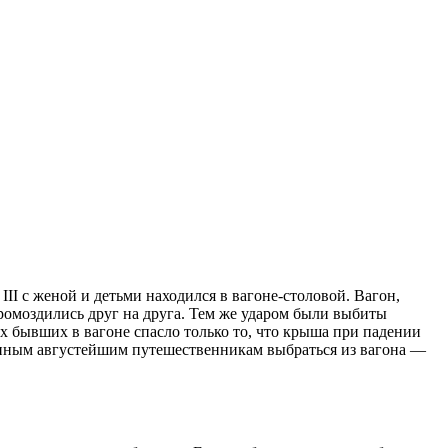
II с женой и детьми находился в вагоне-столовой. Вагон,
ромоздились друг на друга. Тем же ударом были выбиты
ых бывших в вагоне спасло только то, что крыша при падении
ченным августейшим путешественникам выбраться из вагона —