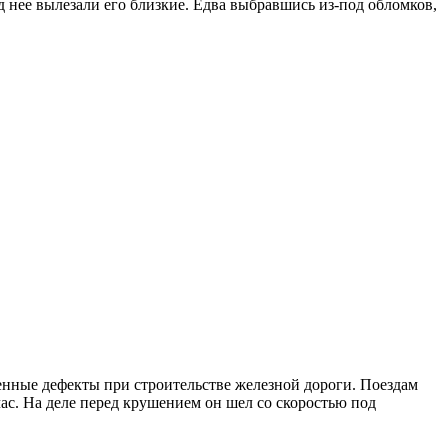
д нее вылезали его близкие. Едва выбравшись из-под обломков,
енные дефекты при строительстве железной дороги. Поездам
 час. На деле перед крушением он шел со скоростью под