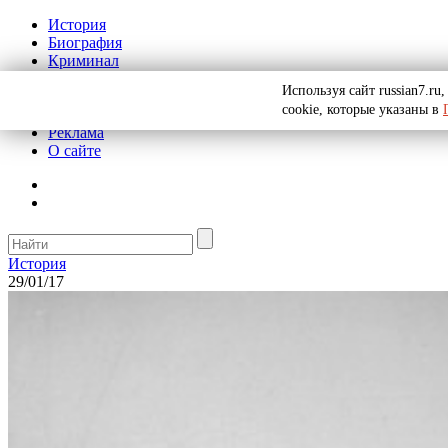
История
Биография
Криминал
СССР
Используя сайт russian7.r
Тайны
cookie, которые указаны в
Рекомендации
Реклама
О сайте
История
29/01/17