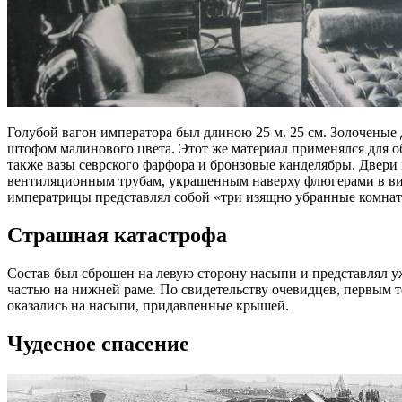
Голубой вагон императора был длиною 25 м. 25 см. Золоченые
штофом малинового цвета. Этот же материал применялся для об
также вазы севрского фарфора и бронзовые канделябры. Двери
вентиляционным трубам, украшенным наверху флюгерами в ви
императрицы представлял собой «три изящно убранные комнаты
Страшная катастрофа
Состав был сброшен на левую сторону насыпи и представлял у
частью на нижней раме. По свидетельству очевидцев, первым то
оказались на насыпи, придавленные крышей.
Чудесное спасение