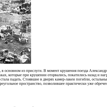
, в основном из прислуги. В момент крушения поезда Александр I
ках, которые при крушении оторвались, покатились назад и наг
 стала падать. Стоявшие в дверях камер-лакеи погибли, остальн
 треугольное пространство, позволившее практически уже обре