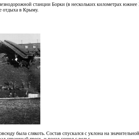
железнодорожной станции Борки (в нескольких километрах южнее
е отдыха в Крыму.
овсюду была слякоть. Состав спускался с уклона на значительной
ал страшный треск, и поезд сошел с рельс.