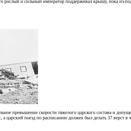
 что рослый и сильный император поддерживал крышу, пока из-по
ельное превышение скорости тяжелого царского состава и допущ
ас, а царский поезд по расписанию должен был делать 37 верст в