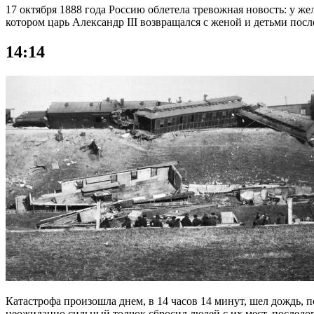
17 октября 1888 года Россию облетела тревожная новость: у 
котором царь Александр III возвращался с женой и детьми посл
14:14
Катастрофа произошла днем, в 14 часов 14 минут, шел дождь, п
неожиданно сильный толчок сбросил людей с их мест, последов