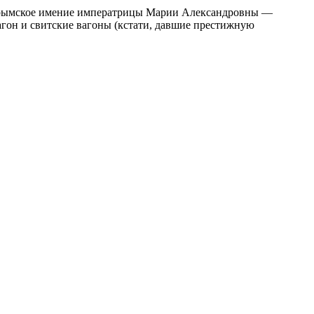
 в крымское имение императрицы Марии Александровны —
вагон и свитские вагоны (кстати, давшие престижную