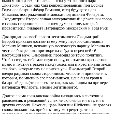
было много и тех, кто искал выгод у «законного царя
Дмитрия». Среди них был репрессированный при Борисе
Годунове боярин Фёдор Романов, отец будущего царя
Михаила, постриженный в монахи под именем Филарета.
Лжедмитрий Второй созвал альтернативный церковный собор
из своих сторонников в высшем духовенстве, который
провозгласил Филарета Патриархом московским и всея Руси.
Для придания своей власти легитимности Лжедмитрий
Второй приказал доставить ему жену первого самозванца
Марину Мнишек, венчанную московскую царицу. Марина из
честолюбия решила притвориться, будто перед ней её
настоящий муж. Самозванец проводил хитрую политику.
Чтобы создать себе массовую опору, он отменил крепостное
право и пустил в раздел между холопами и крестьянами земли
тех бояр, которые ему не присягнули. Лжедмитрий Второй
щедро раздавал своим сторонникам милости и привилегии,
которым, по мнению его противников, цена была грош в
базарный день (что совсем не так, как мы видим на примере
патриарха Филарета, вполне легитимного).
Долгое время гражданская война находилась в состоянии
равновесия, и решающий успех не склонялся ни в ту, ни в
другую сторону. Наконец, царь Василий Шуйский, не доверяя
своим подданным, прибег к тому же средству, что и