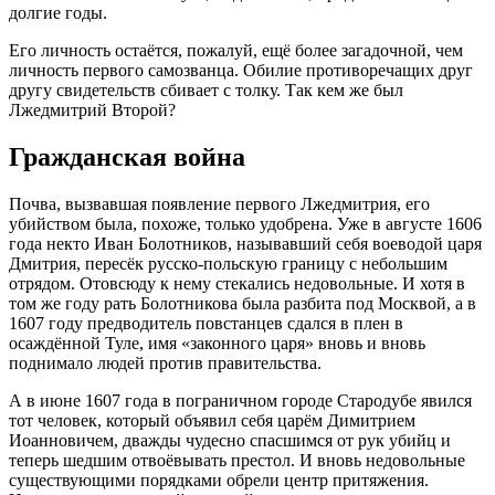
долгие годы.
Его личность остаётся, пожалуй, ещё более загадочной, чем
личность первого самозванца. Обилие противоречащих друг
другу свидетельств сбивает с толку. Так кем же был
Лжедмитрий Второй?
Гражданская война
Почва, вызвавшая появление первого Лжедмитрия, его
убийством была, похоже, только удобрена. Уже в августе 1606
года некто Иван Болотников, называвший себя воеводой царя
Дмитрия, пересёк русско-польскую границу с небольшим
отрядом. Отовсюду к нему стекались недовольные. И хотя в
том же году рать Болотникова была разбита под Москвой, а в
1607 году предводитель повстанцев сдался в плен в
осаждённой Туле, имя «законного царя» вновь и вновь
поднимало людей против правительства.
А в июне 1607 года в пограничном городе Стародубе явился
тот человек, который объявил себя царём Димитрием
Иоанновичем, дважды чудесно спасшимся от рук убийц и
теперь шедшим отвоёвывать престол. И вновь недовольные
существующими порядками обрели центр притяжения.