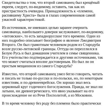
Свидетельства о том, что второй самозванец был крещёный
евреем, следует, по-видимому, оставить, так как их
пристрастность очевидна. Принадлежность к «племени,
распявшему Христа» была в глазах современников самой
ужасной характеристикой.
Из источников, не имевших целью заранее очернить
самозванца, наибольшего доверия заслуживают, по-видимому,
«литовские», то есть западнорусские того времени. Один из
них подробно описывает биографию и явление Лжедмитрия
Второго. Он был грамотным человеком родом из Стародуба
возле русско-литовской границы. Оттуда он переселился в
Белую Русь и был домашним учителем в семье священника.
Его учительство подтверждается и другими источниками, так
что может считаться вполне достоверным. Но был ли он
простым мещанином из самого Стародуба?
Известно, что второй самозванец умел бегло говорить, читать
и писать не только по-русски и по-польски, но, по некоторым
известиям, и по-древнееврейски. Он хорошо знал весь
церковный круг годичного богослужения. Правда, не знал ни
латыни, ни древнегреческого, что явно указывает на его
происхождение не из Речи Посполитой, а из Московии.
В то время человеку без роду без племени было практически