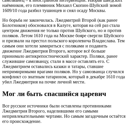
самозванец – к иностранной интервенции. Набрав шведских
наёмников, его племянник Михаил Скопин-Шуйский зимой
1609/10 года разбил тушинцев и снял осаду Москвы.
Но борьба не закончилась. Лжедмитрий Второй (как ранее
Болотников) обосновался в Калуге, которая на сей раз стала
центром движения не только против Шуйского, но и против
поляков. Летом 1610 года на Москве бояре свергли Шуйского
и призвали на престол польского королевича Владислава. Тем
самым они хотели замириться с поляками и подавить
движение Лжедмитрия Второго, которое всё больше
принимало антикрепостнический характер. Поляки, ранее
служившие самозванцу, стали в массе оставлять его. С
Лжедмитрием оставались казаки и татары, ставшие
непримиримыми врагами поляков. Но у самозванца случился
конфликт со знатным татарином, который в декабре 1610 года
убил Лжедмитрия на почве личной мести.
Мог ли быть спасшийся царевич
Все русские источники были оставлены противниками
Лжедмитрия Второго, наделившими его самыми
непривлекательными чертами. Но самым загадочным остаётся
его происхождение.