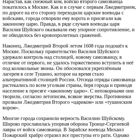
Нарастая, как снежный ком, войско второго самозванца
покатилось к Москве. Как и в случае с первым Лжедмитрием,
по дороге на его сторону переходили царские воеводы с
войсками, города отворяли ему ворота и присягали как
законному царю. Правда, в ряде случаев воеводы царя
Василия Шуйского оказывали ему упорное сопротивление, и
не обходилось без кровопролитных сражений.
Наконец, Лжедмитрий Второй летом 1608 года подошёл к
Москве. Поскольку правительство Василия Шуйского
удержало контроль над столицей, новому самозванцу, в
отличие от первого, не удалось торжественно вступить в неё
под колокольные звоны. Он обосновался укреплённым
лагерем в селе Тушино, которое на время стало
альтернативной столицей России. Отсюда отряды самозванца
растекались по всем уголкам страны, беря города и приводя
население к присяге «законному царю». С непокорными они
творили, согласно летописям, всякие зверства. Противники
прозвали Лжедмитрия Второго «цариком» или «тушинским
вором».
Многие города сохранили верность Василию Шуйскому.
Широко прославилась упорная оборона Троице-Сергиевой
лавры от войск самозванца. В Зарайске воевода Михаил
Пожарский храбро отразил все приступы его рати. Однако