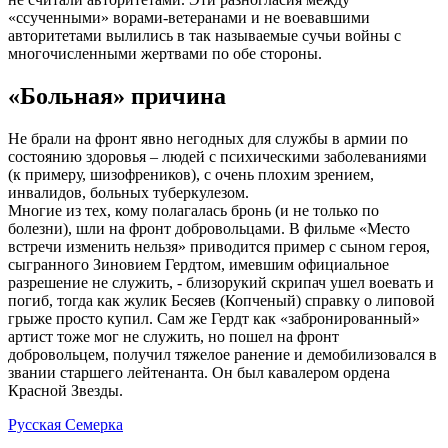
«ссученными» ворами-ветеранами и не воевавшими
авторитетами вылились в так называемые сучьи войны с
многочисленными жертвами по обе стороны.
«Больная» причина
Не брали на фронт явно негодных для службы в армии по
состоянию здоровья – людей с психическими заболеваниями
(к примеру, шизофреников), с очень плохим зрением,
инвалидов, больных туберкулезом.
Многие из тех, кому полагалась бронь (и не только по
болезни), шли на фронт добровольцами. В фильме «Место
встречи изменить нельзя» приводится пример с сыном героя,
сыгранного Зиновием Гердтом, имевшим официальное
разрешение не служить, - близорукий скрипач ушел воевать и
погиб, тогда как жулик Бесяев (Копченый) справку о липовой
грыже просто купил. Сам же Гердт как «забронированный»
артист тоже мог не служить, но пошел на фронт
добровольцем, получил тяжелое ранение и демобилизовался в
звании старшего лейтенанта. Он был кавалером ордена
Красной Звезды.
Русская Семерка