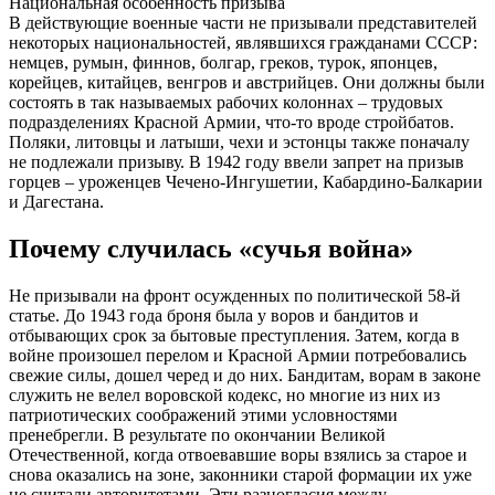
Национальная особенность призыва
В действующие военные части не призывали представителей
некоторых национальностей, являвшихся гражданами СССР:
немцев, румын, финнов, болгар, греков, турок, японцев,
корейцев, китайцев, венгров и австрийцев. Они должны были
состоять в так называемых рабочих колоннах – трудовых
подразделениях Красной Армии, что-то вроде стройбатов.
Поляки, литовцы и латыши, чехи и эстонцы также поначалу
не подлежали призыву. В 1942 году ввели запрет на призыв
горцев – уроженцев Чечено-Ингушетии, Кабардино-Балкарии
и Дагестана.
Почему случилась «сучья война»
Не призывали на фронт осужденных по политической 58-й
статье. До 1943 года броня была у воров и бандитов и
отбывающих срок за бытовые преступления. Затем, когда в
войне произошел перелом и Красной Армии потребовались
свежие силы, дошел черед и до них. Бандитам, ворам в законе
служить не велел воровской кодекс, но многие из них из
патриотических соображений этими условностями
пренебрегли. В результате по окончании Великой
Отечественной, когда отвоевавшие воры взялись за старое и
снова оказались на зоне, законники старой формации их уже
не считали авторитетами. Эти разногласия между