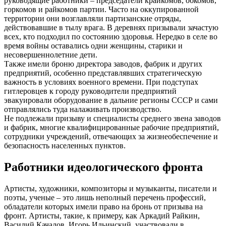
руководящие работники – председатели крайкомов, обкомов,
горкомов и райкомов партии. Часто на оккупированной
территории они возглавляли партизанские отряды,
действовавшие в тылу врага. В деревнях призывали зачастую
всех, кто подходил по состоянию здоровья. Нередко в селе во
время войны оставались одни женщины, старики и
несовершеннолетние дети.
Также имели броню директора заводов, фабрик и других
предприятий, особенно представлявших стратегическую
важность в условиях военного времени. При подступах
гитлеровцев к городу руководители предприятий
эвакуировали оборудование в дальние регионы СССР и сами
отправлялись туда налаживать производство.
Не подлежали призыву и специалисты среднего звена заводов
и фабрик, многие квалифицированные рабочие предприятий,
сотрудники учреждений, отвечающих за жизнеобеспечение и
безопасность населенных пунктов.
Работники идеологического фронта
Артисты, художники, композиторы и музыканты, писатели и
поэты, ученые – это лишь неполный перечень профессий,
обладатели которых имели право на бронь от призыва на
фронт. Артисты, такие, к примеру, как Аркадий Райкин,
Василий Качалов, Игорь Ильинский, участвовали в