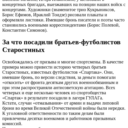
концертных бригадах, выезжавших на позиции наших войск с
концертами. Художники (знаменитое трио Кукрыниксов,
Борис Ефимов, Ираклий Тоидзе) рисовали плакаты и
оформляли листовки. Имевшие бронь писатели и поэты часто
становились военными корреспондентами (Борис Полевой,
Константин Симонов).
За что посадили братьев-футболистов
Старостиных
Освобождались от призыва и многие спортсмены. В качестве
примера можно привести историю четверых братьев
Старостиных, известных футболистов «Спартака». Они,
имевшие бронь, по версии следствия, за деньги помогали
«откосить» от фронта десяткам других военнообязанным и
при этом распространяли антисоветскую агитацию. Всех
четверых и еще несколько человек из спортобщества
«Спартак» в результате посадили в лагеря ГУЛАГа.
Кстати, случаи «отмазывания» от армии и выдачи липовой
брони во время Великой Отечественной войны были нередки.
К уголовной ответственности по таким делам были
привлечены десятки военкомов и работников призывных
комиссий.