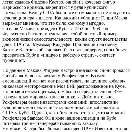
легко удалось Фиделю Кастро, одной из кочевых фигур
Карибского кризиса, закрепиться у руля кубинского
государства. Ведь у США были все возможности не допустить
революционера к власти. Канадский публицист Генри Маков
выражает мнение, что это было кое-кому выгодно.
Со слов Макова, президент Кубы с 1953 по 1959 год
Фульхенсио Батиста представлял собой опасный пример
экономической самостоятельности, каким спустя десятилетия
для США стал Муаммар Каддафи. Пришедший на смену
Батисте Кастро якобы должен был стать лидером, способным
превратить Кубу в «нищую и рабскую страну», считает
публицист.
По данным Макова, Фидель Кастро изначально спонсировался
Ситибанком, возглавляемым Рокфеллером. Взамен
американский магнат мог рассчитывать на крупное кобальт-
никелевое месторождение Моа-Бей, расположенное на Кубе.
По независимым оценкам, там было сосредоточено до 37%
разведанных мировых запасов никеля. Действительно,
Рокфеллеры были инвесторами компаний, впоследствии
освоивших контракты по закупкам никеля и кобальта для
США у Кубы. Однако, как объяснить тот факт, что компания
Рокфеллера Standard Oil в ходе национализации на Кубе
потеряла три нефтеперерабатывающих завода?
Но может Кастро был больше выгоден ЦРУ? Известно, что до