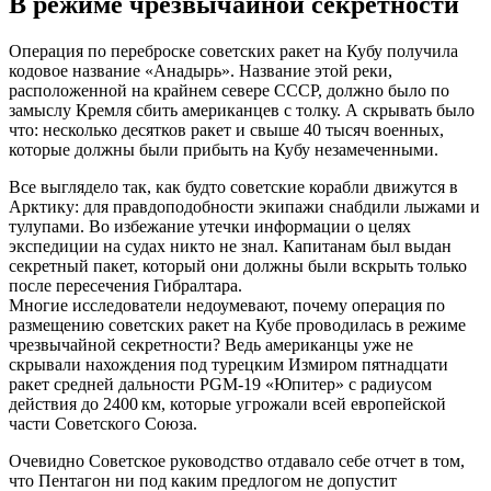
В режиме чрезвычайной секретности
Операция по переброске советских ракет на Кубу получила
кодовое название «Анадырь». Название этой реки,
расположенной на крайнем севере СССР, должно было по
замыслу Кремля сбить американцев с толку. А скрывать было
что: несколько десятков ракет и свыше 40 тысяч военных,
которые должны были прибыть на Кубу незамеченными.
Все выглядело так, как будто советские корабли движутся в
Арктику: для правдоподобности экипажи снабдили лыжами и
тулупами. Во избежание утечки информации о целях
экспедиции на судах никто не знал. Капитанам был выдан
секретный пакет, который они должны были вскрыть только
после пересечения Гибралтара.
Многие исследователи недоумевают, почему операция по
размещению советских ракет на Кубе проводилась в режиме
чрезвычайной секретности? Ведь американцы уже не
скрывали нахождения под турецким Измиром пятнадцати
ракет средней дальности PGM-19 «Юпитер» с радиусом
действия до 2400 км, которые угрожали всей европейской
части Советского Союза.
Очевидно Советское руководство отдавало себе отчет в том,
что Пентагон ни под каким предлогом не допустит