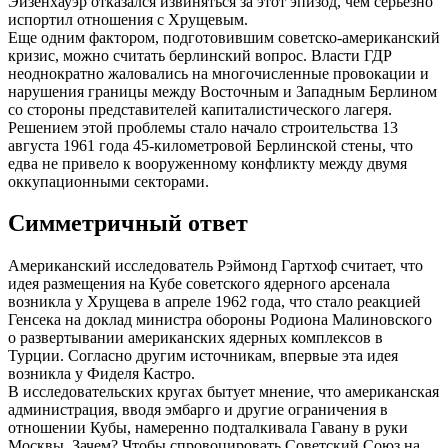
Эйзенхауэр отказался извиняться за этот эпизод, чем серьезно
испортил отношения с Хрущевым.
Еще одним фактором, подготовившим советско-американский
кризис, можно считать берлинский вопрос. Власти ГДР
неоднократно жаловались на многочисленные провокации и
нарушения границы между Восточным и Западным Берлином
со стороны представителей капиталистического лагеря.
Решением этой проблемы стало начало строительства 13
августа 1961 года 45-километровой Берлинской стены, что
едва не привело к вооруженному конфликту между двумя
оккупационными секторами.
Симметричный ответ
Американский исследователь Рэймонд Гартхоф считает, что
идея размещения на Кубе советского ядерного арсенала
возникла у Хрущева в апреле 1962 года, что стало реакцией
Генсека на доклад министра обороны Родиона Малиновского
о развертывании американских ядерных комплексов в
Турции. Согласно другим источникам, впервые эта идея
возникла у Фиделя Кастро.
В исследовательских кругах бытует мнение, что американская
администрация, вводя эмбарго и другие ограничения в
отношении Кубы, намеренно подталкивала Гавану в руки
Москвы. Зачем? Чтобы спровоцировать Советский Союз на