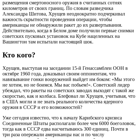
размещения смертоносного оружия в считанных сотнях
километров от своих границ. По словам разведчика
Александра Шитова, Хрущев неоднократно подчеркивал
важность скрытности проведения операции, чтобы
американцы не обнаружили ракет до их развертывания.
Действительно, когда в Белом доме получили первые снимки
советских пусковых установок на Кубе нацеленных на
Вашингтон там испытали настоящий шок.
Кто кого?
Хрущев, выступая на заседании 15-й Генассамблеи ООН в
октябре 1960 года, доказывал своим оппонентам, что
навязывание гонки вооружений выйдет им боком: «Мы этого
не хотим, но не боимся. Мы вас побьем!». Советский лидер
убеждал, что ракеты на советских заводах выходят с такой же
скоростью, как и колбаса. Блефовал ли Хрущев, учитывая, что
в США могли и не знать реального количества ядерного
оружия в СССР и его возможностей?
Уже сегодня известно, что к началу Карибского кризиса
Соединенные Штаты располагали более чем 6000 боеголовок,
тогда как в СССР едва насчитываюсь 300 единиц. Почти в
три раза опережали американцы нас и по числу