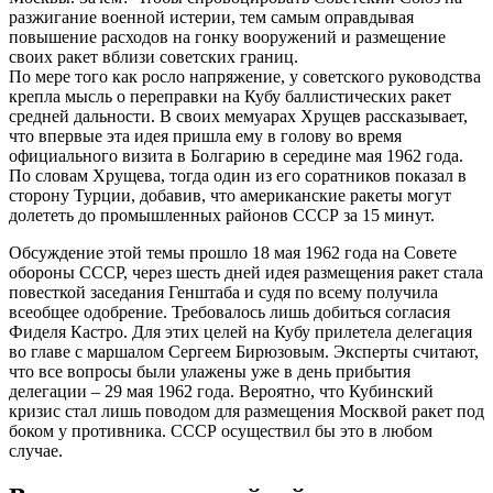
разжигание военной истерии, тем самым оправдывая
повышение расходов на гонку вооружений и размещение
своих ракет вблизи советских границ.
По мере того как росло напряжение, у советского руководства
крепла мысль о переправки на Кубу баллистических ракет
средней дальности. В своих мемуарах Хрущев рассказывает,
что впервые эта идея пришла ему в голову во время
официального визита в Болгарию в середине мая 1962 года.
По словам Хрущева, тогда один из его соратников показал в
сторону Турции, добавив, что американские ракеты могут
долететь до промышленных районов СССР за 15 минут.
Обсуждение этой темы прошло 18 мая 1962 года на Совете
обороны СССР, через шесть дней идея размещения ракет стала
повесткой заседания Генштаба и судя по всему получила
всеобщее одобрение. Требовалось лишь добиться согласия
Фиделя Кастро. Для этих целей на Кубу прилетела делегация
во главе с маршалом Сергеем Бирюзовым. Эксперты считают,
что все вопросы были улажены уже в день прибытия
делегации – 29 мая 1962 года. Вероятно, что Кубинский
кризис стал лишь поводом для размещения Москвой ракет под
боком у противника. СССР осуществил бы это в любом
случае.