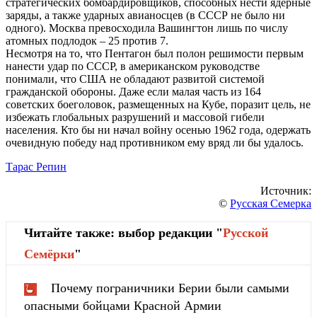
стратегических бомбардировщиков, способных нести ядерные
заряды, а также ударных авианосцев (в СССР не было ни
одного). Москва превосходила Вашингтон лишь по числу
атомных подлодок – 25 против 7.
Несмотря на то, что Пентагон был полон решимости первым
нанести удар по СССР, в американском руководстве
понимали, что США не обладают развитой системой
гражданской обороны. Даже если малая часть из 164
советских боеголовок, размещенных на Кубе, поразит цель, не
избежать глобальных разрушений и массовой гибели
населения. Кто бы ни начал войну осенью 1962 года, одержать
очевидную победу над противником ему вряд ли бы удалось.
Тарас Репин
Источник:
©
Русская Семерка
Читайте также: выбор редакции "
Русской
Cемёрки
"
Почему пограничники Берии были самыми
опасными бойцами Красной Армии