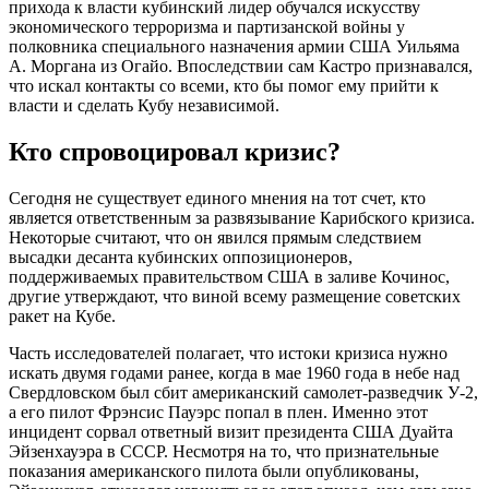
прихода к власти кубинский лидер обучался искусству
экономического терроризма и партизанской войны у
полковника специального назначения армии США Уильяма
А. Моргана из Огайо. Впоследствии сам Кастро признавался,
что искал контакты со всеми, кто бы помог ему прийти к
власти и сделать Кубу независимой.
Кто спровоцировал кризис?
Сегодня не существует единого мнения на тот счет, кто
является ответственным за развязывание Карибского кризиса.
Некоторые считают, что он явился прямым следствием
высадки десанта кубинских оппозиционеров,
поддерживаемых правительством США в заливе Кочинос,
другие утверждают, что виной всему размещение советских
ракет на Кубе.
Часть исследователей полагает, что истоки кризиса нужно
искать двумя годами ранее, когда в мае 1960 года в небе над
Свердловском был сбит американский самолет-разведчик У-2,
а его пилот Фрэнсис Пауэрс попал в плен. Именно этот
инцидент сорвал ответный визит президента США Дуайта
Эйзенхауэра в СССР. Несмотря на то, что признательные
показания американского пилота были опубликованы,