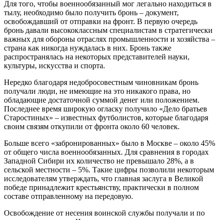
Для того, чтобы военнообязанный мог легально находиться в
тылу, необходимо было получить бронь – документ,
освобождавший от отправки на фронт. В первую очередь
бронь давали высококлассным специалистам в стратегически
важных для обороны отраслях промышленности и хозяйства –
страна как никогда нуждалась в них. Бронь также
распространялась на некоторых представителей науки,
культуры, искусства и спорта.
Нередко благодаря недобросовестным чиновникам бронь
получали люди, не имеющие на это никакого права, но
обладающие достаточной суммой денег или положением.
Последнее время широкую огласку получило «Дело братьев
Старостиных» – известных футболистов, которые благодаря
своим связям откупили от фронта около 60 человек.
Больше всего «забронированных» было в Москве – около 45%
от общего числа военнообязанных. Для сравнения в городах
Западной Сибири их количество не превышало 28%, а в
сельской местности – 5%. Такие цифры позволили некоторым
исследователям утверждать, что главная заслуга в Великой
победе принадлежит крестьянству, практически в полном
составе отправленному на передовую.
Освобождение от несения воинской службы получали и по