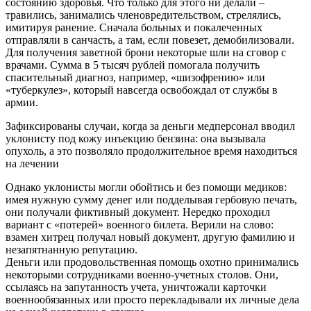
состоянию здоровья. Что только для этого ни делали –
травились, занимались членовредительством, стрелялись,
имитируя ранение. Сначала больных и покалеченных
отправляли в санчасть, а там, если повезет, демобилизовали.
Для получения заветной брони некоторые шли на сговор с
врачами. Сумма в 5 тысяч рублей помогала получить
спасительный диагноз, например, «шизофрению» или
«туберкулез», который навсегда освобождал от службы в
армии.
Зафиксированы случаи, когда за деньги медперсонал вводил
уклонисту под кожу инъекцию бензина: она вызывала
опухоль, а это позволяло продолжительное время находиться
на лечении
Однако уклонисты могли обойтись и без помощи медиков:
имея нужную сумму денег или подделывая гербовую печать,
они получали фиктивный документ. Нередко проходил
вариант с «потерей» военного билета. Верили на слово:
взамен хитрец получал новый документ, другую фамилию и
незапятнанную репутацию.
Деньги или продовольственная помощь охотно принимались
некоторыми сотрудниками военно-учетных столов. Они,
ссылаясь на запутанность учета, уничтожали карточки
военнообязанных или просто перекладывали их личные дела