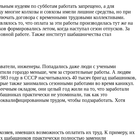
альным иудеям по субботам работать запрещено, а для
ху многие колхозы и совхозы имели лишние средства, но при
аключать договора с временными трудовыми коллективами.
ялось то, что оплата за эти работы производилась тут же на
в формировались летом, когда наступал сезон отпусков. За
сновной работе. Также институт шабашничества стал
аватели, инженеры. Попадались даже люди с учеными
атили гораздо меньше, чем за строительные работы. А людям
983 году в СССР насчитывалось 40 тысяч бригад шабашников,
орые также занимались сезонными работами во время каникул.
ечным окладом, они целый год жили на то, что заработали
абашниках практически не упоминали, так как это
оквалифицированным трудом, чтобы подзаработать. Хотя
озяев, имевших возможность оплатить их труд. К примеру, их
нных шабашников практически полностью заменили