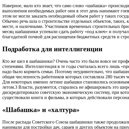
Наверное, мало кто знает, что само слово «шабашка» происходи
выполнения необходимых работ они в этот день нанимают гоев
этом не могли заказать необходимый объем работ у таких госу
Обычно речь шла о строительстве отдельных объектов, таких, 
месте, и наличными. Участников временных строительных бриг
месяц шабашники успевали сдать работу «под ключ» и получали
благодатной почвой для расхищения бюджетных средств и стр
Подработка для интеллигенции
Кто же шел в шабашники? Очень часто это были вовсе не проф
степенями. Интеллигенция в те годы считалась всего лишь «пр
надо было кормить семьи. Поэтому неудивительно, что шабаш
общая численность работников которых составляла 280 тысяч ч
Для некоторых именно летние шабашки становились основным в
летом.3 Власти, разумеется, старались не афишировать это ши
дискредитировало советскую экономическую систему, при кот
существовали книги и фильмы, в которых действовали персо
«Шабашка» и «халтура»
После распада Советского Союза шабашники также продолжали с
нанимали для постройки дач, сараев и других объектом на пр