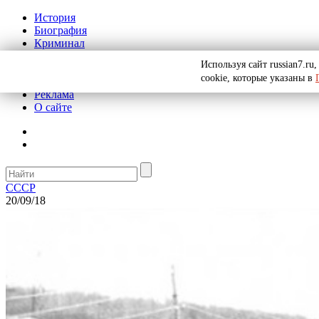
История
Биография
Криминал
СССР
Используя сайт russian7.r
Тайны
cookie, которые указаны в
Рекомендации
Реклама
О сайте
СССР
20/09/18