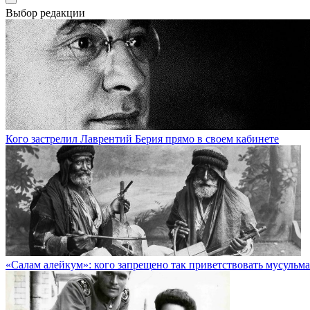
Выбор редакции
Кого застрелил Лаврентий Берия прямо в своем кабинете
«Салам алейкум»: кого запрещено так приветствовать мусульм