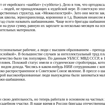
т от еврейского «шаббат» («суббота»). Дело в том, что ортодокс
 – людей, не принадлежащих к иудейской вере. В советскую эпо
дарственных структур, как «Межколхозстрой». Зато они могли з
как школы, зернохранилища, коровники и т.д. Важным нюансом явл
ад стали называть шабашниками. Чаще всего бригады шабашнико
 на руки сумму, равную их зарплате за несколько месяцев на о
оительных материалов.
ессиональные рабочие, а люди с высшим образованием – препод
ослойкой». В большинстве случаев за интеллектуальный труд пл
ничество было так популярно. По данным УБХСС МВД СССР, в 1
еловек. Похожий статус имели и студенческие стройотряды, кот
идом дохода. Числясь в каком-нибудь НИИ сотрудниками с копе
роко распространенное в Советском Союзе явление. В прессе о ш
орой высокообразованные люди вынуждены были заниматься мал
нажи-шабашники.
вою деятельность, но теперь работали в основном на частных х
иусадебном участке. В наше время в России бригады отечестве