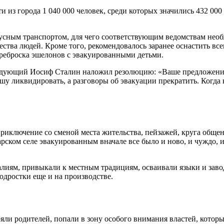
 из города 1 040 000 человек, среди которых значились 432 00
сным транспортом, для чего соответствующим ведомствам необх
ества людей. Кроме того, рекомендовалось заранее оснастить в
ереброска эшелонов с эвакуированными детьми.
ндующий Иосиф Сталин наложил резолюцию: «Ваше предложение 
 ликвидировать, а разговоры об эвакуации прекратить. Когда н
риключение со сменой места жительства, пейзажей, круга общен
тарском селе эвакуированным вначале все было и ново, и чуждо,
алиям, привыкали к местным традициям, осваивали языки и заво
одростки еще и на производстве.
яли родителей, попали в зону особого внимания властей, котор