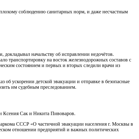
 плохому соблюдению санитарных норм, и даже несчастным
, докладывал начальству об исправлении недочётов.
чало транспортировку на восток железнодорожных составов с
ческим состоянием и первых и вторых следили врачи из
аз об ускорении детской эвакуации и отправке в безопасные
озить им судебным преследованием.
ли Ксения Сак и Никита Пивоваров.
внаркома СССР «О частичной эвакуации населения г. Москвы в
ическом отношении предприятий и важных политических