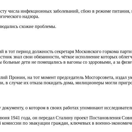
осту числа инфекционных заболеваний, сбою в режиме питания,
огического надзора.
блюдались схожие проблемы.
 в тот период должность секретаря Московского горкома партии
стник знал свои обязанности, чёткое исполнение которых облег
 больные дети не помещались в вагоны со здоровыми, а за физи
ий Пронин, на тот момент председатель Мосгорсовета, издал ук
, в случае их отказа покидать дома, милиционеры могли пригр
 документу, о котором в своих работах упоминают исследовате
3 июня 1941 года, он передал Сталину проект Постановления Со
ой комиссии по эвакуации граждан, ключевых в военно-эконом