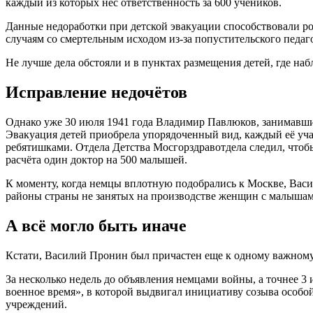
каждый из которых нёс ответственность за 600 учеников.
Данные недоработки при детской эвакуации способствовали р
случаям со смертельным исходом из-за попустительского педаг
Не лучше дела обстояли и в пунктах размещения детей, где на
Исправление недочётов
Однако уже 30 июля 1941 года Владимир Павлюков, занимавший
Эвакуация детей приобрела упорядоченный вид, каждый её уча
ребятишками. Отдела Детства Мосгорздравотдела следил, чтобы
расчёта один доктор на 500 малышей.
К моменту, когда немцы вплотную подобрались к Москве, Васил
районы страны не занятых на производстве женщин с малышами
А всё могло быть иначе
Кстати, Василий Пронин был причастен еще к одному важному
За несколько недель до объявления немцами войны, а точнее 
военное время», в которой выдвигал инициативу созыва особ
учреждений.