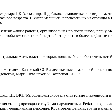
секретаря ЦК Александра Щербакова, становиться очевидным, что
 разного возраста. В числе малышей, перевезённых из столицы в
в.
 в близлежащие районы, организованная по поспешному плану Мос
, чтобы вместе с новой партией отправить в более надёжные го
ентральная Азия, власти, которых должны были обеспечить дет
али жителями Казахской ССР, а десятки тысяч малышей попали п
рдовской, Мари, Чувашской и Татарской АССР.
м школ ЦК ВКП(б)продемонстрировала отсутствие слаженности 
ния столиц проходил с грубыми нарушениями. Ребятишек, посаж
ождал медицинский персонал. Кураторами детских групп назнача