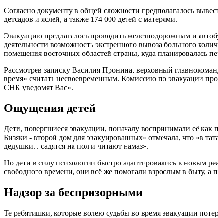
Согласно документу в общей сложности предполагалось вывести
детсадов и яслей, а также 174 000 детей с матерями.
Эвакуацию предлагалось проводить железнодорожным и автобу
деятельности возможность экстренного вывоза большого колич
помещения восточных областей страны, куда планировалась п
Рассмотрев записку Василия Пронина, верховный главнокома
время» считать несвоевременным. Комиссию по эвакуации прошу
СНК уведомят Вас».
Ощущения детей
Дети, повергшиеся эвакуации, поначалу воспринимали её как п
Бизяки - второй дом для эвакуированных» отмечала, что «в та
дедушки... садятся на пол и читают намаз».
Но дети в силу психологии быстро адаптировались к новым ре
свободного времени, они всё же помогали взрослым в быту, а п
Надзор за беспризорными
Те ребятишки, которые волею судьбы во время эвакуации потер