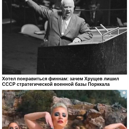
Хотел понравиться финнам: зачем Хрущев лишил
СССР стратегической военной базы Порккала
i