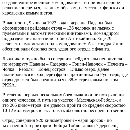
создали единое военное командование – и приняли верное
решение опереться, главным образом, на местных финских и
карельских коммунистов.
В частности, 9 января 1922 года в деревне Паданы был
сформирован рейдовый отряд – 136 человек на лыжах с
пулеметами и автоматическими винтовками. Командиром
подразделения назначили Тойво Антикайнена. Еще 79
человек с пулеметами под командованием Александра Инно
обеспечивали безопасность ударного отряда с фланга.
Лыжникам нужно было совершить рейд в тылы неприятеля
по маршруту Паданы – Лазарево – Гонги-Наволок – Печенга –
Чолка – Реболы – Конец-остров – Кимас-озеро. Далее
планировался выход через фронт противника на Руг-озеро, где
отряд должен был соединиться с 88-м стрелковым полком
РККА.
В течение первых нескольких боев лыжники не потеряли ни
одного человека. А путь на участке «Масельская-Ребола», а
это 265 километров, им удалось пройти со средней скоростью
10-12 километров в час, то есть абсолютно беспрепятственно.
Отряд совершил 920-километровый «марш-бросок» по
захваченной территории. Бойцы Тойво заняли 7 деревень,