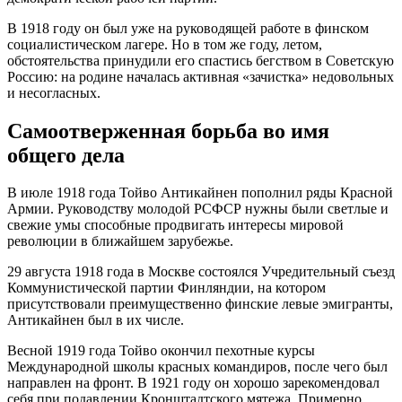
В 1918 году он был уже на руководящей работе в финском
социалистическом лагере. Но в том же году, летом,
обстоятельства принудили его спастись бегством в Советскую
Россию: на родине началась активная «зачистка» недовольных
и несогласных.
Самоотверженная борьба во имя
общего дела
В июле 1918 года Тойво Антикайнен пополнил ряды Красной
Армии. Руководству молодой РСФСР нужны были светлые и
свежие умы способные продвигать интересы мировой
революции в ближайшем зарубежье.
29 августа 1918 года в Москве состоялся Учредительный съезд
Коммунистической партии Финляндии, на котором
присутствовали преимущественно финские левые эмигранты,
Антикайнен был в их числе.
Весной 1919 года Тойво окончил пехотные курсы
Международной школы красных командиров, после чего был
направлен на фронт. В 1921 году он хорошо зарекомендовал
себя при подавлении Кронштадтского мятежа. Примерно