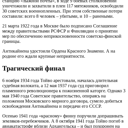
станцию «лыжной почты», в ходе 9 боевых столкновений
уничтожили и захватили в плен 117 мятежников, освободили
30 советских военнопленных. При этом собственные потери
составили: всего 8 человек – убитыми, и 10 – ранеными.
21 марта 1922 года в Москве было подписано Соглашение
между правительствами РСФСР и Финляндии о принятии
мер по обеспечению неприкосновенности советско-финской
границы.
Антикайнена удостоили Ордена Красного Знамени. А на
родине его ждали крупные неприятности.
Трагический финал
6 ноября 1934 года Тойво арестовали, началась длительная
судебная волокита, а 12 мая 1937 года суд приговорил
пламенного революционера к пожизненной каторге. Однако 3
мая 1940 года Советское правительство, опираясь на
положения Московского мирного договора, сумело добиться
освобождения Антикайнена и передачи его СССР.
Осенью 1941 года «красному» финну поручили допрашивать
земляков-перебежчиков. А 8 октября 1941 года Тойво погиб в
авиакатастрофе вблизи Архангельска – и был похоронен на