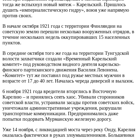
тогда же вспыхнул новый мятеж – Карельский. Пришлось
душить «империалистическую гидру», воюя уже напрямую
против своих.
В начале октября 1921 года с территории Финляндии на
советскую землю перешли несколько вооруженных отрядов, в
течение нескольких недель оккупировавших 15 населенных
пунктов.
В середине октября того же года на территории Тунгудской
волости захватчики создали «Временный Карельский
комитет» под руководством видного деятеля карельско-
финского партизанского движения Василия Левонена.
«Комитет» тут же поставил под ружье местных мужчин в
возрасте от 17 до 40 лет. Началась череда диверсий и вылазок.
6 ноября 1921 года вредители вторглись в Восточную
Карелию – и принялись сеять хаос. Убивали сторонников
советской власти, устраивали засады против советских войск,
уничтожали административные учреждения, разрушали
транспортные коммуникации. Предпринимались даже
попытки подорвать Мурманскую железную дорогу.
Уже 14 ноября, с ликвидацией моста через реку Онду, Карелия
оказалась фактически в руках злоумышленников. Большевики