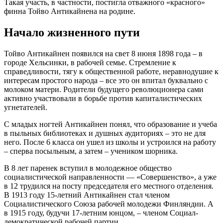
Такая участь, в частности, постигла отважного «красного»
финна Тойво Антикайнена на родине.
Начало жизненного пути
Тойво Антикайнен появился на свет 8 июня 1898 года – в
городе Хельсинки, в рабочей семье. Стремление к
справедливости, тягу к общественной работе, неравнодушие к
интересам простого народа – все это он впитал буквально с
молоком матери. Родители будущего революционера сами
активно участвовали в борьбе против капиталистических
угнетателей.
С младых ногтей Антикайнен понял, что образование и учеба
в пыльных библиотеках и душных аудиториях – это не для
него. После 6 класса он ушел из школы и устроился на работу
– сперва посыльным, а затем – учеником шорника.
В 8 лет паренек вступил в молодежное общество
социалистической направленности — «Совершенство», а уже
в 12 трудился на посту председателя его местного отделения.
В 1913 году 15-летний Антикайнен стал членом
Социалистического Союза рабочей молодежи Финляндии. А
в 1915 году, будучи 17-летним юнцом, – членом Социал-
демократической рабочей партии.