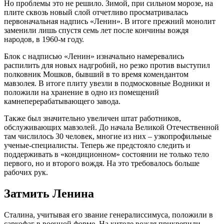
Но проблемы это не решило. Зимой, при сильном морозе, на
плите сквозь новый слой отчетливо просматривалась
первоначальная надпись «Ленин». В итоге прежний монолит
заменили лишь спустя семь лет после кончины вождя
народов, в 1960-м году.
Блок с надписью «Ленин» изначально намеревались
распилить для новых надгробий, но резко против выступил
полковник Мошков, бывший в то время комендантом
мавзолея. В итоге плиту увезли в подмосковные Водники и
положили на хранение в одно из помещений
камнеперерабатывающего завода.
Также был значительно увеличен штат работников,
обслуживающих мавзолей. До начала Великой Отечественной
там числилось 30 человек, многие из них – узкопрофильные
ученые-специалисты. Теперь же предстояло следить и
поддерживать в «кондиционном» состоянии не только тело
первого, но и второго вождя. На это требовалось больше
рабочих рук.
Затмить Ленина
Сталина, учитывая его звание генералиссимуса, положили в
саркофаг в военной форме. На кителе вождя прикрепили