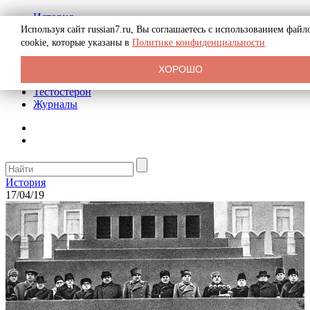
История
Биография
Используя сайт russian7.ru, Вы соглашаетесь с использованием файл
Криминал
cookie, которые указаны в
Политике конфиденциальности
Реклама на сайте
О сайте
ХОРОШО
Рекомендательные статьи
Тестостерон
Журналы
История
17/04/19