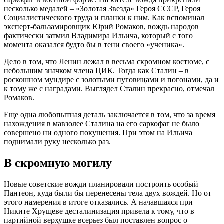
несколько медалей – «Золотая Звезда» Героя СССР, Героя
Социалистического труда и планки к ним. Как вспоминал
эксперт-бальзамировщик Юрий Ромаков, вождь народов
фактически затмил Владимира Ильича, который с того
момента оказался будто бы в тени своего «ученика».
Дело в том, что Ленин лежал в весьма скромном костюме, с
небольшим значком члена ЦИК. Тогда как Сталин – в
роскошном мундире с золотыми пуговицами и погонами, да и
к тому же с наградами. Выглядел Сталин прекрасно, отмечал
Ромаков.
Еще одна любопытная деталь заключается в том, что за время
нахождения в мавзолее Сталина на его саркофаг не было
совершено ни одного покушения. При этом на Ильича
поднимали руку несколько раз.
В скромную могилу
Новые советские вожди планировали построить особый
Пантеон, куда были бы перенесены тела двух вождей. Но от
этого намерения в итоге отказались. А начавшаяся при
Никите Хрущеве десталинизация привела к тому, что в
партийной верхушке всерьез был поставлен вопрос о