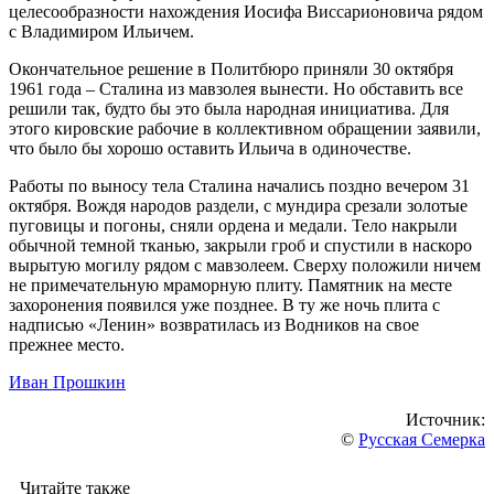
целесообразности нахождения Иосифа Виссарионовича рядом
с Владимиром Ильичем.
Окончательное решение в Политбюро приняли 30 октября
1961 года – Сталина из мавзолея вынести. Но обставить все
решили так, будто бы это была народная инициатива. Для
этого кировские рабочие в коллективном обращении заявили,
что было бы хорошо оставить Ильича в одиночестве.
Работы по выносу тела Сталина начались поздно вечером 31
октября. Вождя народов раздели, с мундира срезали золотые
пуговицы и погоны, сняли ордена и медали. Тело накрыли
обычной темной тканью, закрыли гроб и спустили в наскоро
вырытую могилу рядом с мавзолеем. Сверху положили ничем
не примечательную мраморную плиту. Памятник на месте
захоронения появился уже позднее. В ту же ночь плита с
надписью «Ленин» возвратилась из Водников на свое
прежнее место.
Иван Прошкин
Источник:
©
Русская Семерка
Читайте также