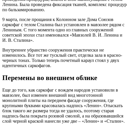
Ленина. Была проведена фиксация тканей, комплекс процедур
по бальзамированию.
9 марта, после прощания к Колонном зале Дома Союзов
саркофаг с телом Сталина был установлен в мавзолее рядом с
Лениным. С того момента одно из главных сооружений
советской эпохи стал именовался «Мавзолей В. И. Ленина и
И. В. Сталина».
Внутреннее убранство сооружения практически не
изменилось. Все тот же тусклый свет, отделка зала в красно-
черных тонах. Только теперь почетный караул стоял у двух
идентичных саркофагов.
Перемены во внешнем облике
Еще до того, как саркофаг с вождем народов установили в
мавзолее, был изменен внешний вид многотонной
монолитной плиты на переднем фасаде сооружения, где
крупными буквами красовалась надпись «Ленин». Отыскать
блок такого же размера тогда не удалось, поэтому старая
надпись была покрыта розовой смолой, а на образовавшийся
слой черной краской нанесли уже две – «Ленин» и «Сталин».