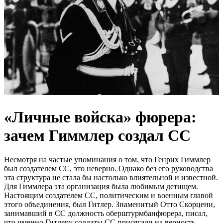
«Личные войска» фюрера:
зачем Гиммлер создал СС
Несмотря на частые упоминания о том, что Генрих Гиммлер
был создателем СС, это неверно. Однако без его руководства
эта структура не стала бы настолько влиятельной и известной.
Для Гиммлера эта организация была любимым детищем.
Настоящим создателем СС, политическим и военным главой
этого объединения, был Гитлер. Знаменитый Отто Скорцени,
занимавший в СС должность оберштурмбанфюрера, писал,
что именно Гитлеру солдаты СС присягали на верность.