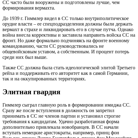
СС часто были вооружены и подготовлены лучше, чем
формирования вермахта.
До 1939 г. Гиммлер видел в СС только внутриполитическое
орудие власти – ее спецподразделения должны были держать
вермахт в страхе и ликвидировать его в случае путча. Однако
война внесла коррективы и заставила направить войска СС на
фронт. Но даже формально подчиняясь на фронте военному
командованию, части СС руководствовались не
общевойсковым уставом, а собственным. И процент потерь
среди них был выше.
Также СС должна была стать идеологической элитой Третьего
рейха и поддерживать его авторитет как в самой Германии,
так и на оккупированных территориях.
Элитная гвардия
Гиммлер сыграл главную роль в формировании имиджа СС.
Сразу же после вступления в должность он запретил
принимать в СС не членов партии и установил строгие
требования к кандидатам. Удачно разработанная форма
дополнительно привлекала новобранцев. В СС начали
вступать немецкие аристократы, например, принц фон