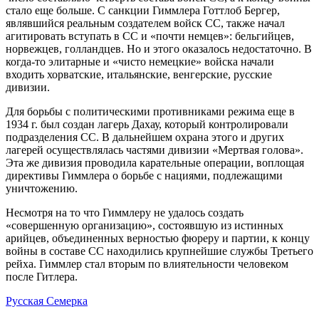
стало еще больше. С санкции Гиммлера Готтлоб Бергер,
являвшийся реальным создателем войск СС, также начал
агитировать вступать в СС и «почти немцев»: бельгийцев,
норвежцев, голландцев. Но и этого оказалось недостаточно. В
когда-то элитарные и «чисто немецкие» войска начали
входить хорватские, итальянские, венгерские, русские
дивизии.
Для борьбы с политическими противниками режима еще в
1934 г. был создан лагерь Дахау, который контролировали
подразделения СС. В дальнейшем охрана этого и других
лагерей осуществлялась частями дивизии «Мертвая голова».
Эта же дивизия проводила карательные операции, воплощая
директивы Гиммлера о борьбе с нациями, подлежащими
уничтожению.
Несмотря на то что Гиммлеру не удалось создать
«совершенную организацию», состоявшую из истинных
арийцев, объединенных верностью фюреру и партии, к концу
войны в составе СС находились крупнейшие службы Третьего
рейха. Гиммлер стал вторым по влиятельности человеком
после Гитлера.
Русская Семерка