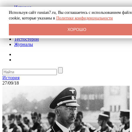
История
Биография
Используя сайт russian7.ru, Вы соглашаетесь с использованием файл
Криминал
cookie, которые указаны в
Политике конфиденциальности
Реклама на сайте
О сайте
ХОРОШО
Рекомендательные статьи
Тестостерон
Журналы
История
27/09/18