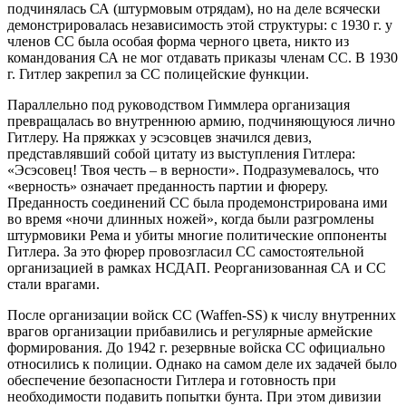
подчинялась СА (штурмовым отрядам), но на деле всячески
демонстрировалась независимость этой структуры: с 1930 г. у
членов СС была особая форма черного цвета, никто из
командования СА не мог отдавать приказы членам СС. В 1930
г. Гитлер закрепил за СС полицейские функции.
Параллельно под руководством Гиммлера организация
превращалась во внутреннюю армию, подчиняющуюся лично
Гитлеру. На пряжках у эсэсовцев значился девиз,
представлявший собой цитату из выступления Гитлера:
«Эсэсовец! Твоя честь – в верности». Подразумевалось, что
«верность» означает преданность партии и фюреру.
Преданность соединений СС была продемонстрирована ими
во время «ночи длинных ножей», когда были разгромлены
штурмовики Рема и убиты многие политические оппоненты
Гитлера. За это фюрер провозгласил СС самостоятельной
организацией в рамках НСДАП. Реорганизованная СА и СС
стали врагами.
После организации войск СС (Waffen-SS) к числу внутренних
врагов организации прибавились и регулярные армейские
формирования. До 1942 г. резервные войска СС официально
относились к полиции. Однако на самом деле их задачей было
обеспечение безопасности Гитлера и готовность при
необходимости подавить попытки бунта. При этом дивизии