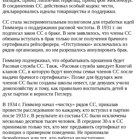
Вальдек, принц Липпе-Бистерфельд, принц фон Мекленбург.
В соединениях СС действовал особый кодекс чести,
декларировались идеалы товарищества и поддержки.
СС стала экспериментальным полигоном для отработки идей
Гиммлера о поддержании расовой чистоты. В 1931 г. он
подписал закон СС о браке. В нем заявлялось, что члены СС
обязаны вступать в брак только после получения брачного
сертификата рейхсфюрера. «Отступники» исключались из
рядов организации, но им разрешалось аннулировать брак.
Гиммлер подчеркивал, что обрабатывать прошения будет
Расовая служба СС. Такж, «Расовая служба заведует Книгой
кланов СС, в которую будут внесены семьи членов СС после
выдачи брачного сертификата». Позже для будущих жен
членов СС были созданы школы невест, где девушек учили
домохозяйству и тому, как правильно воспитывать детей в
духе партии и верности Гитлеру.
В 1934 г. Гиммлер начал «чистку» рядов СС, приказав
провести расследование по каждому, кто вступил в партию
после 1933 г. В результате из состава СС были исключены
несколько десятков тысяч человек. В середине 30-х в СС
принимали только тех, кто мог предъявить сертификат из
полиции о примерном поведении. Не принимали
безработных или тех, кто работал недостаточно