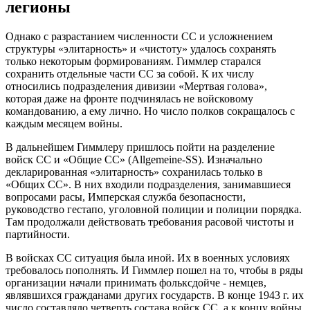
легионы
Однако с разрастанием численности СС и усложнением
структуры «элитарность» и «чистоту» удалось сохранять
только некоторым формированиям. Гиммлер старался
сохранить отдельные части СС за собой. К их числу
относились подразделения дивизии «Мертвая голова»,
которая даже на фронте подчинялась не войсковому
командованию, а ему лично. Но число полков сокращалось с
каждым месяцем войны.
В дальнейшем Гиммлеру пришлось пойти на разделение
войск СС и «Общие СС» (Allgemeine-SS). Изначально
декларированная «элитарность» сохранилась только в
«Общих СС». В них входили подразделения, занимавшиеся
вопросами расы, Имперская служба безопасности,
руководство гестапо, уголовной полиции и полиции порядка.
Там продолжали действовать требования расовой чистоты и
партийности.
В войсках СС ситуация была иной. Их в военных условиях
требовалось пополнять. И Гиммлер пошел на то, чтобы в ряды
организации начали принимать фольксдойче - немцев,
являвшихся гражданами других государств. В конце 1943 г. их
число составляло четверть состава войск СС, а к концу войны