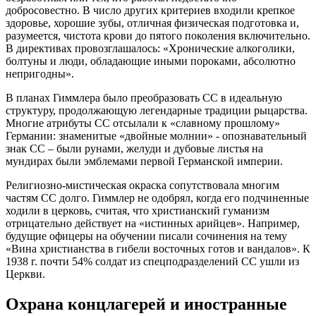
добросовестно. В число других критериев входили крепкое
здоровье, хорошие зубы, отличная физическая подготовка и,
разумеется, чистота крови до пятого поколения включительно.
В директивах провозглашалось: «Хронические алкоголики,
болтуны и люди, обладающие иными пороками, абсолютно
непригодны».
В планах Гиммлера было преобразовать СС в идеальную
структуру, продолжающую легендарные традиции рыцарства.
Многие атрибуты СС отсылали к «славному прошлому»
Германии: знаменитые «двойные молнии» - опознавательный
знак СС – были рунами, желуди и дубовые листья на
мундирах были эмблемами первой Германской империи.
Религиозно-мистическая окраска сопутствовала многим
частям СС долго. Гиммлер не одобрял, когда его подчиненные
ходили в церковь, считая, что христианский гуманизм
отрицательно действует на «истинных арийцев». Например,
будущие офицеры на обучении писали сочинения на тему
«Вина христианства в гибели восточных готов и вандалов». К
1938 г. почти 54% солдат из спецподразделений СС ушли из
Церкви.
Охрана концлагерей и иностранные