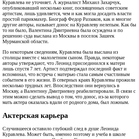
Куравлева не уточняет. А журналист Михаил Захарчук,
опубликовавший несколько книг, посвященных советским
артистам, лишь удивляется, чем и как могла досадить власти
простой парикмахер. Биограф Федор Раззаков, как и многие
другие авторы, называет донос на Куравлеву нелепым. Как бы
то ни было, Валентина Дмитриевна была осуждена и по
решению суда выслана из Москвы в поселок Зашеек
Мурманской области.
По некоторым сведениям, Куравлева была выслана из
столицы вместе с малолетним сыном. Правда, некоторые
авторы утверждают, что Леонид присоединился к матери
лишь спустя 7 лет. Артист подтверждал последний факт и
вспоминал, что встреча с матерью стала самым счастливым
событием в его жизни. В северных краях Куравлевы прожили
несколько трудных лет. Впоследствии они вернулись в
Москву, а Валентину Дмитриевну реабилитировали. В связи с
этим можно сделать вывод о том, что донос, из-за которого
мать актера оказалась вдали от родного дома, был ложным.
Актерская карьера
Случившееся оставило глубокий след в душе Леонида
Куравлева. Может быть, именно поэтому и учеба в школе