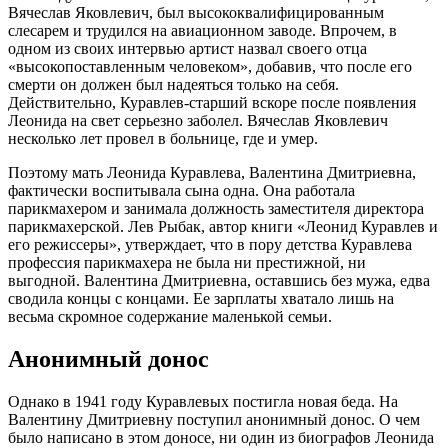
Вячеслав Яковлевич, был высококвалифицированным
слесарем и трудился на авиационном заводе. Впрочем, в
одном из своих интервью артист назвал своего отца
«высокопоставленным человеком», добавив, что после его
смерти он должен был надеяться только на себя.
Действительно, Куравлев-старший вскоре после появления
Леонида на свет серьезно заболел. Вячеслав Яковлевич
несколько лет провел в больнице, где и умер.
Поэтому мать Леонида Куравлева, Валентина Дмитриевна,
фактически воспитывала сына одна. Она работала
парикмахером и занимала должность заместителя директора
парикмахерской. Лев Рыбак, автор книги «Леонид Куравлев и
его режиссеры», утверждает, что в пору детства Куравлева
профессия парикмахера не была ни престижной, ни
выгодной. Валентина Дмитриевна, оставшись без мужа, едва
сводила концы с концами. Ее зарплаты хватало лишь на
весьма скромное содержание маленькой семьи.
Анонимный донос
Однако в 1941 году Куравлевых постигла новая беда. На
Валентину Дмитриевну поступил анонимный донос. О чем
было написано в этом доносе, ни один из биографов Леонида