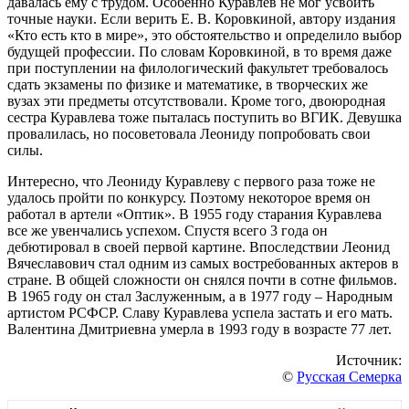
давалась ему с трудом. Особенно Куравлев не мог усвоить
точные науки. Если верить Е. В. Коровкиной, автору издания
«Кто есть кто в мире», это обстоятельство и определило выбор
будущей профессии. По словам Коровкиной, в то время даже
при поступлении на филологический факультет требовалось
сдать экзамены по физике и математике, в творческих же
вузах эти предметы отсутствовали. Кроме того, двоюродная
сестра Куравлева тоже пыталась поступить во ВГИК. Девушка
провалилась, но посоветовала Леониду попробовать свои
силы.
Интересно, что Леониду Куравлеву с первого раза тоже не
удалось пройти по конкурсу. Поэтому некоторое время он
работал в артели «Оптик». В 1955 году старания Куравлева
все же увенчались успехом. Спустя всего 3 года он
дебютировал в своей первой картине. Впоследствии Леонид
Вячеславович стал одним из самых востребованных актеров в
стране. В общей сложности он снялся почти в сотне фильмов.
В 1965 году он стал Заслуженным, а в 1977 году – Народным
артистом РСФСР. Славу Куравлева успела застать и его мать.
Валентина Дмитриевна умерла в 1993 году в возрасте 77 лет.
Источник:
©
Русская Семерка