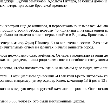
е надежды. Будучи земляками Адольфа Гитлера, её бойцы должн
ых потерь при осаде Брестской крепости.
ей Австрии ещё до аншлюса, и первоначально называлась 4-й ав
 прошли строгий отбор, поэтому 45-я дивизия считалась одной и
ера было позволено в числе первых войти в Варшаву, Брюссель и
 генерал-майор Фриц Шлипер, была включена в состав 12-го ар
незначительным огнём на флангах, начали занимать город.
лось неожиданно ожесточённым. Овладеть крепостью за один ден
аках на цитадель, писал родителям своего погибшего сослуживца
оловы, чтобы посмотреть, где они на самом деле сидят, пули сви
потери. В официальном донесении «О занятии Брест-Литовска» к
ставил, например, унтер-офицер Кевег, командир 13-й роты 13-г
визии в первую неделю русской кампании огромны. Они составил
итыми 8 886 человек, это были неслыханные цифры.