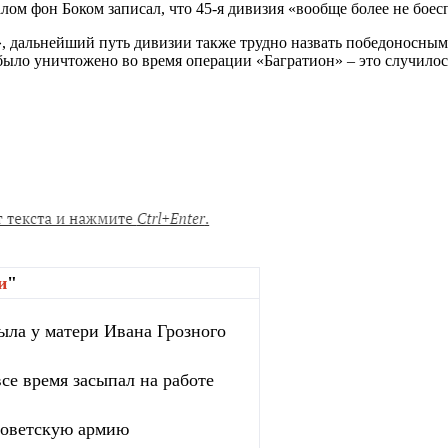
ом фон Боком записал, что 45-я дивизия «вообще более не боес
 дальнейший путь дивизии также трудно назвать победоносным.
ло уничтожено во время операции «Багратион» – это случилось
и
"
ыла у матери Ивана Грозного
се время засыпал на работе
 советскую армию