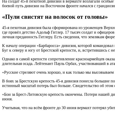
На солдат 45-й пехотной дивизии в вермахте возлагали особы
боевой путь дивизии на Восточном фронте начался с грандиозн
«Пули свистят на волосок от головы»
45-я пехотная дивизия была сформирована из уроженцев Верхн
где провёл детство Адольф Гитлер. 17 тысяч солдат и офицеров
личная преданность Гитлеру. Есть сведения, что землякам фюр
К началу операции «Барбаросса» дивизия, которой командовал
Буг к северу и югу от Брестской крепости, и, встретившись с 
Однако в самой крепости сопротивление красноармейцев оказа
длительная осада. Лейтенант Пауль Орбах, участвовавший в ат
«Русские стреляют очень хорошо, и как только мы высовываем г
В боях за Брестскую крепость 45-я дивизия понесла большие 
истинный масштаб потерь был больше. Свидетельство об этом о
«Бои за Брест-Литовскую крепость окончены. Потери нашей ди
июня.
Учитывая, что на всём фронте до 30 июня вермахт потерял уб