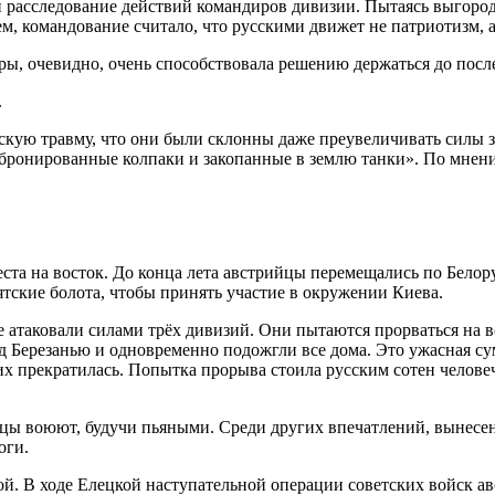
и расследование действий командиров дивизии. Пытаясь выгоро
м, командование считало, что русскими движет не патриотизм, а
ры, очевидно, очень способствовала решению держаться до посл
.
скую травму, что они были склонны даже преувеличивать силы 
«бронированные колпаки и закопанные в землю танки». По мнени
ста на восток. До конца лета австрийцы перемещались по Белору
тские болота, чтобы принять участие в окружении Киева.
атаковали силами трёх дивизий. Они пытаются прорваться на вос
ад Березанью и одновременно подожгли все дома. Это ужасная с
ских прекратилась. Попытка прорыва стоила русским сотен чело
йцы воюют, будучи пьяными. Среди других впечатлений, вынесе
оги.
. В ходе Елецкой наступательной операции советских войск ав