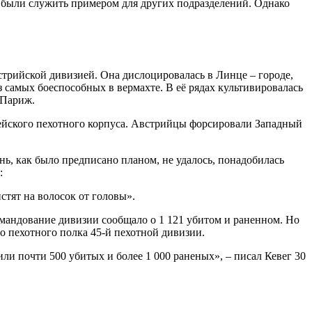
ы были служить примером для других подразделений. Однако
стрийской дивизией. Она дислоцировалась в Линце – городе,
з самых боеспособных в вермахте. В её рядах культивировалась
 Париж.
мейского пехотного корпуса. Австрийцы форсировали Западный
ь, как было предписано планом, не удалось, понадобилась
:
стят на волосок от головы».
омандование дивизии сообщало о 1 121 убитом и раненном. Но
о пехотного полка 45-й пехотной дивизии.
и почти 500 убитых и более 1 000 раненых», – писал Кевег 30