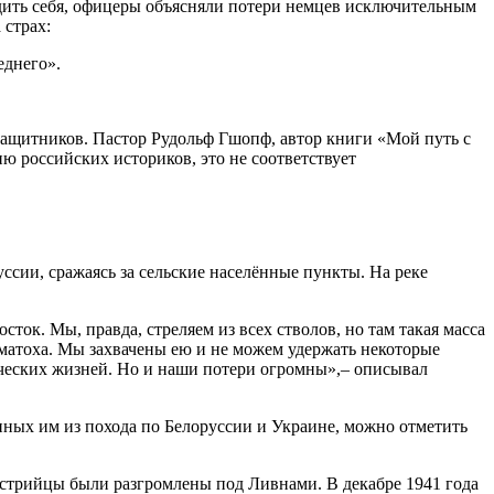
дить себя, офицеры объясняли потери немцев исключительным
 страх:
еднего».
защитников. Пастор Рудольф Гшопф, автор книги «Мой путь с
ю российских историков, это не соответствует
ссии, сражаясь за сельские населённые пункты. На реке
ток. Мы, правда, стреляем из всех стволов, но там такая масса
уматоха. Мы захвачены ею и не можем удержать некоторые
веческих жизней. Но и наши потери огромны»,– описывал
нных им из похода по Белоруссии и Украине, можно отметить
стрийцы были разгромлены под Ливнами. В декабре 1941 года