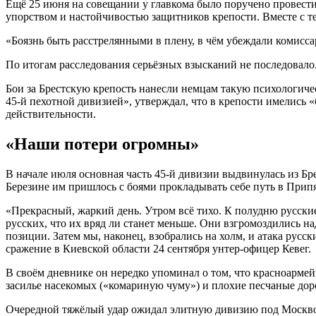
Ещё 25 июня на совещании у главкома было поручено провест
упорством и настойчивостью защитников крепости. Вместе с те
«Боязнь быть расстрелянными в плену, в чём убеждали комисса
По итогам расследования серьёзных взысканий не последовало
Бои за Брестскую крепость нанесли немцам такую психологиче
45-й пехотной дивизией», утверждал, что в крепости имелись 
действительности.
«Наши потери огромны»
В начале июля основная часть 45-й дивизии выдвинулась из Бре
Березине им пришлось с боями прокладывать себе путь в Припя
«Прекрасный, жаркий день. Утром всё тихо. К полудню русские 
русских, что их вряд ли станет меньше. Они взгромоздились н
позиции. Затем мы, наконец, взобрались на холм, и атака рус
сражение в Киевской области 24 сентября унтер-офицер Кевег.
В своём дневнике он нередко упоминал о том, что красноарме
засилье насекомых («комариную чуму») и плохие песчаные дор
Очередной тяжёлый удар ожидал элитную дивизию под Москвой