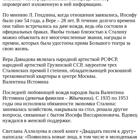
опровергают изложенную в ней информацию.
По мнению Л. Гендлина, когда отношения завязались, Иосифу
было уже 54 года, а Вере – 28 лет. В течение долгого времени
они тайно встречались на даче вождя, ведь оба состояли в
официальных браках. Якобы только близостью к Сталину
можно объяснить все многочисленные звания, награды и
премии, которых была удостоена прима Большого театра за
свою жизнь.
Вера Давыдова являлась народной артисткой РСФСР,
народной артисткой Грузинской ССР, лауреатом трех
Сталинских премий I степени, обладательницей роскошной
трехкомнатной квартиры в центре Москвы.
Валентина Истомина
Последней любовницей вождя народов была Валентина
Истомина (девичья фамилия – Жбычкина). С 1935 по 1953
годы она исполняла обязанности экономки Сталина:
занималась хозяйством, накрывала на стол, решала другие
вопросы, связанные с бытом Иосифа Виссарионовича. Вдовец
нуждался в женской поддержке.
Светлана Аллилуева в своей книге «Двадцать писем к другу»
написала: «Появились новые лица, в том числе и молоденькая