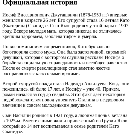
Официальная история
Иосиф Виссарионович Джугашвили (1878-1953 гг.) впервые
женился в возрасте 26 лет. Его супругой стала 16-летняя Като
(Екатерина) Сванидзе. Сын Яков родился у этой пары в 1907
году. Вскоре молодая мать, которая никогда не отличалась
крепким здоровьем, заболела тифом и умерла.
По воспоминаниям современников, Като буквально
боготворила своего мужа. Она была застенчивой, скромной
девушкой, которая с восторгом слушала рассказы Иосифа о
борьбе за социальную справедливость и всеобщее равенство.
После ее смерти революционер стал заметно жестче
расправляться с классовыми врагами.
Второй супругой вождя стала Надежда Аллилуева. Когда они
поженились, ей было 17 лет, а Иосифу – уже 40. Причем,
роман начался за год до свадьбы. Этот факт дает некоторым
недоброжелателям повод упрекнуть Сталина в нездоровом
влечении к совсем молоденьким девушкам.
Сын Василий родился в 1921 году, а любимая дочь Светлана –
в 1925-м. Вместе с ними жил и привезенный из Грузии Яков,
который до 14 лет воспитывался в семье родителей Като
Сванидзе.