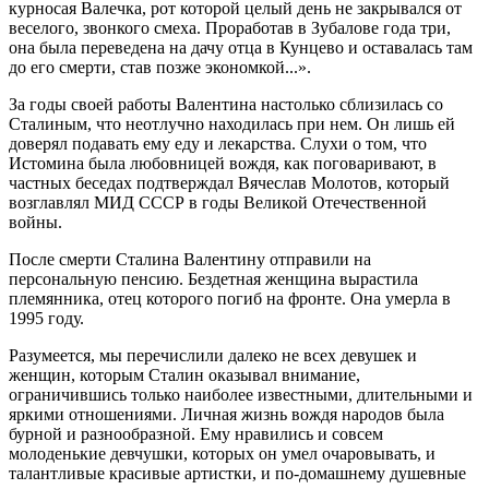
курносая Валечка, рот которой целый день не закрывался от
веселого, звонкого смеха. Проработав в Зубалове года три,
она была переведена на дачу отца в Кунцево и оставалась там
до его смерти, став позже экономкой...».
За годы своей работы Валентина настолько сблизилась со
Сталиным, что неотлучно находилась при нем. Он лишь ей
доверял подавать ему еду и лекарства. Слухи о том, что
Истомина была любовницей вождя, как поговаривают, в
частных беседах подтверждал Вячеслав Молотов, который
возглавлял МИД СССР в годы Великой Отечественной
войны.
После смерти Сталина Валентину отправили на
персональную пенсию. Бездетная женщина вырастила
племянника, отец которого погиб на фронте. Она умерла в
1995 году.
Разумеется, мы перечислили далеко не всех девушек и
женщин, которым Сталин оказывал внимание,
ограничившись только наиболее известными, длительными и
яркими отношениями. Личная жизнь вождя народов была
бурной и разнообразной. Ему нравились и совсем
молоденькие девчушки, которых он умел очаровывать, и
талантливые красивые артистки, и по-домашнему душевные