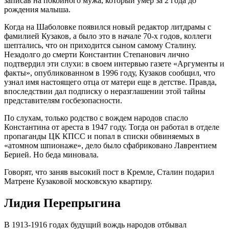
записав на покойного мужа, который умер за 2 года до
рождения малыша.
Когда на Шаболовке появился новый редактор литдрамы с
фамилией Кузаков, а было это в начале 70-х годов, коллеги
шептались, что он приходится сыном самому Сталину.
Незадолго до смерти Константин Степанович лично
подтвердил эти слухи: в своем интервью газете «Аргументы и
факты», опубликованном в 1996 году, Кузаков сообщил, что
узнал имя настоящего отца от матери еще в детстве. Правда,
впоследствии дал подписку о неразглашении этой тайны
представителям госбезопасности.
По слухам, только родство с вождем народов спасло
Константина от ареста в 1947 году. Тогда он работал в отделе
пропаганды ЦК КПСС и попал в списки обвиняемых в
«атомном шпионаже», дело было сфабриковано Лаврентием
Берией. Но беда миновала.
Говорят, что заняв высокий пост в Кремле, Сталин подарил
Матрене Кузаковой московскую квартиру.
Лидия Перепрыгина
В 1913-1916 годах будущий вождь народов отбывал