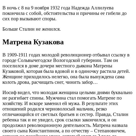
В ночь с 8 на 9 ноября 1932 года Надежда Аллилуева
покончила с собой, обстоятельства и причины ее гибели до
сих пор вызывают споры.
Больше Сталин не женился.
Матрена Кузакова
В 1909-1911 годах молодой революционер отбывал ссылку в
городе Сольвычегодске Вологодской губернии. Там он
поселился в доме дочери местного дьякона Матрены
Кузаковой, которая была вдовой и в одиночку растила детей.
Женщине приходилось нелегко, она была вынуждена сама
колоть дрова, расчищать снег, чинить забор…
Иосиф видел, что молодая женщина целыми днями буквально
не разгибает спины. Мужчина стал помогать Матрене по
хозяйству. И вскоре заменил ей мужа. В результате этих
отношений родился черноволосый мальчик, резко
отличающийся от светлых братьев и сестер. Правда, Сталин
ребенка так и не увидел, срок ссылки закончился, и он
продолжил революционную деятельность. Матрена назвала
своего сына Константином, а по отчеству – Степановичем,