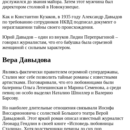
дослужился до звания майора. Затем этот мужчина был
директором столовой в Новокузнецке.
Как и Константин Кузаков, в 1935 году Александр Давыдов
по требованию сотрудников НКВД подписал документ о
неразглашении тайны своего происхождения.
Юрий Давыдов – один из внуков Лидии Перепрыгиной –
говорил журналистам, что его бабушка была серьезной
женщиной с сильным характером.
Вера Давыдова
Являясь фактически правителем огромной супердержавы,
Сталин мог себе позволить тайные романы с известными
артистками. Поговаривали, что его любовницами были
балерины Ольга Лепешинская и Марина Семенова, а среди
певиц он особо выделял Наталию Шпиллер и Валерию
Барсову.
Но наиболее длительные отношения связывали Иосифа
Виссарионовича с солисткой Большого театра Верой
Давыдовой. Этот яркий роман описал известный журналист
Леонард Гендлин в своей книге «Исповедь любовницы
Сталина». Хотя родственники певицы до сих пор