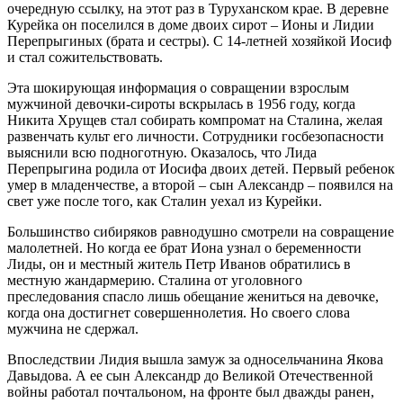
очередную ссылку, на этот раз в Туруханском крае. В деревне
Курейка он поселился в доме двоих сирот – Ионы и Лидии
Перепрыгиных (брата и сестры). С 14-летней хозяйкой Иосиф
и стал сожительствовать.
Эта шокирующая информация о совращении взрослым
мужчиной девочки-сироты вскрылась в 1956 году, когда
Никита Хрущев стал собирать компромат на Сталина, желая
развенчать культ его личности. Сотрудники госбезопасности
выяснили всю подноготную. Оказалось, что Лида
Перепрыгина родила от Иосифа двоих детей. Первый ребенок
умер в младенчестве, а второй – сын Александр – появился на
свет уже после того, как Сталин уехал из Курейки.
Большинство сибиряков равнодушно смотрели на совращение
малолетней. Но когда ее брат Иона узнал о беременности
Лиды, он и местный житель Петр Иванов обратились в
местную жандармерию. Сталина от уголовного
преследования спасло лишь обещание жениться на девочке,
когда она достигнет совершеннолетия. Но своего слова
мужчина не сдержал.
Впоследствии Лидия вышла замуж за односельчанина Якова
Давыдова. А ее сын Александр до Великой Отечественной
войны работал почтальоном, на фронте был дважды ранен,