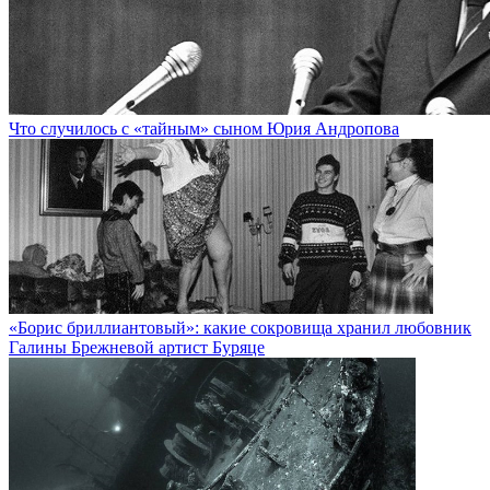
Что случилось с «тайным» сыном Юрия Андропова
«Борис бриллиантовый»: какие сокровища хранил любовник
Галины Брежневой артист Буряце