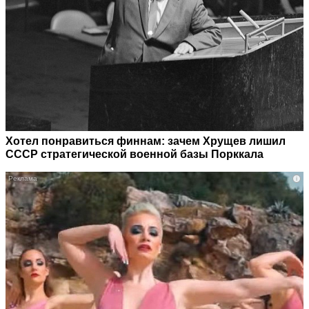
Хотел понравиться финнам: зачем Хрущев лишил
СССР стратегической военной базы Порккала
i