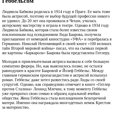
Геббельсом
Людмила Бабкова родилась в 1914 году в Праге. Ее мать тоже
была актрисой, поэтому ее выбор будущей профессии никого
не удивил. До 20 лет она проживала в Чехии, училась
актерскому мастерству и играла в театре. Однако в 1934 году
Людмила Бабкова, которая стала более известна своим
поклонникам под псевдонимом Лида Баарова, получила
приглашение от немецкой киностудии «УФА» и перебралась в
Германию. Николай Непомнящий в своей книге «100 великих
тайн Второй мировой войны» писал, что на съемках первой
же картины «Баркарола» Баарова была представлена Гитлеру.
Молодая и привлекательная актриса вызвала к себе большую
симпатию фюрера. Но, как выяснилось позже, не остался
равнодушен к красоте Бааровой и Йозеф Геббельс. Между
главным германским пропагандистом и актрисой вспыхнул
роман. Геббельс даже хотел развестись ради Лиды со своей
супругой. Однако, как справедливо отмечает в книге «Гитлер
против Сталина» Леонид Млечин, к тому моменту Геббельс
уже превратил свою семью в образец идеальной ячейки
общества. Жена Геббельса стала воплощением безупречной
матери. Именно она награждала многодетных немок Крестом
за материнство.