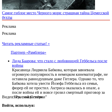
Самое гиблое место Черного моря: страшная тайна Цемесской
бухты
Реклама
Реклама
Читать рекламные статьи! »
Партнер «Рамблера»
Лида Баарова: что стало с любовницей Геббельса после
войны
Красавица Людмила Бабкова, которая завоевала
огромную популярность в немецком кинематографе, не
оставила равнодушным даже Гитлера. Однако то, что
Бабкова хотела увести Йозефа Геббельса из семьи,
фюрер ей не простил. Актриса оказалась в опале, а
после войны ей и вовсе грозил смертный приговор за
Видео "Русской Семёрки"
связь с нацистами.
Войти, используя: