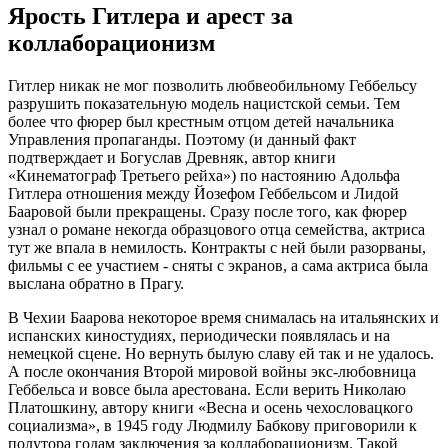
Ярость Гитлера и арест за
коллаборационизм
Гитлер никак не мог позволить любвеобильному Геббельсу
разрушить показательную модель нацистской семьи. Тем
более что фюрер был крестным отцом детей начальника
Управления пропаганды. Поэтому (и данный факт
подтверждает и Богуслав Древняк, автор книги
«Кинематограф Третьего рейха») по настоянию Адольфа
Гитлера отношения между Йозефом Геббельсом и Лидой
Бааровой были прекращены. Сразу после того, как фюрер
узнал о романе некогда образцового отца семейства, актриса
тут же впала в немилость. Контракты с ней были разорваны,
фильмы с ее участием - сняты с экранов, а сама актриса была
выслана обратно в Прагу.
В Чехии Баарова некоторое время снималась на итальянских и
испанских киностудиях, периодически появлялась и на
немецкой сцене. Но вернуть былую славу ей так и не удалось.
А после окончания Второй мировой войны экс-любовница
Геббельса и вовсе была арестована. Если верить Николаю
Платошкину, автору книги «Весна и осень чехословацкого
социализма», в 1945 году Людмилу Бабкову приговорили к
полутора годам заключения за коллаборационизм. Такой