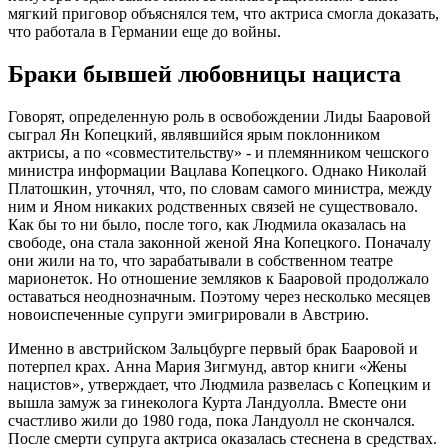
мягкий приговор объяснялся тем, что актриса смогла доказать,
что работала в Германии еще до войны.
Браки бывшей любовницы нациста
Говорят, определенную роль в освобождении Лиды Бааровой
сыграл Ян Копецкий, являвшийся ярым поклонником
актрисы, а по «совместительству» - и племянником чешского
министра информации Вацлава Копецкого. Однако Николай
Платошкин, уточнял, что, по словам самого министра, между
ним и Яном никаких родственных связей не существовало.
Как бы то ни было, после того, как Людмила оказалась на
свободе, она стала законной женой Яна Копецкого. Поначалу
они жили на то, что зарабатывали в собственном театре
марионеток. Но отношение земляков к Бааровой продолжало
оставаться неоднозначным. Поэтому через несколько месяцев
новоиспеченные супруги эмигрировали в Австрию.
Именно в австрийском Зальцбурге первый брак Бааровой и
потерпел крах. Анна Мария Зигмунд, автор книги «Жены
нацистов», утверждает, что Людмила развелась с Копецким и
вышла замуж за гинеколога Курта Ландуолла. Вместе они
счастливо жили до 1980 года, пока Ландуолл не скончался.
После смерти супруга актриса оказалась стеснена в средствах.