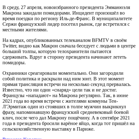
В среду, 27 апреля, новоизбранного президента Эмманюэля
Макрона закидали помидорами. Инцидент произошёл во
время поездки по региону Иль-де-Франс. В муниципалитете
Сержи французский лидер посетил рынок, где встретился с
местными жителями.
На кадрах, опубликованных телеканалом BFMTV в своём
Twitter, видно как Макрон сначала беседует с людьми в центре
большой толпы, которую телохранители пытаются
сдерживать. Вдруг в сторону президента начинают лететь
помидоры.
Охранники среагировали моментально. Они загородили
собой политика и раскрыли над ним зонт. В этот момент
прямая трансляция встречи на несколько секунд прервалась.
Известно, что ни один «снаряд» цели так и не достиг.
Французы «нападают» на Макрона регулярно. Так, в июне
2021 года во время встречи с жителями коммуны Тен-
Л'Эрмитаж один из стоявших в толпе мужчин выкрикнул
фразу, напоминавшую французский средневековый боевой
клич, после чего дал Макрону пощëчину. А в сентябре 2021
года в президента бросили варёное яйцо, когда тот пришёл на
сельскохозяйственную выставку в Париже.