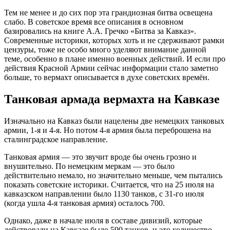
Тем не менее и до сих пор эта грандиозная битва освещена
слабо. В советское время все описания в основном
базировались на книге А.А. Гречко «Битва за Кавказ».
Современные историки, которых хоть и не сдерживают рамки
цензуры, тоже не особо много уделяют внимание данной
теме, особенно в плане именно военных действий. И если про
действия Красной Армии сейчас информации стало заметно
больше, то вермахт описывается в духе советских времён.
Танковая армада вермахта на Кавказе
Изначально на Кавказ были нацелены две немецких танковых
армии, 1-я и 4-я. Но потом 4-я армия была переброшена на
сталинградское направление.
Танковая армия — это звучит вроде бы очень грозно и
внушительно. По немецким меркам — это было
действительно немало, но значительно меньше, чем пытались
показать советские историки. Считается, что на 25 июля на
кавказском направлении было 1130 танков, с 31-го июля
(когда ушла 4-я танковая армия) осталось 700.
Однако, даже в начале июля в составе дивизий, которые
действовали на Кавказе было 590 танков, и это количество