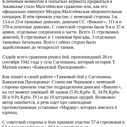
Ключевым моментом в попытках вермахта прорваться в
Закавказье стало Малгобекское сражение или, как его
официально именуют Моздок-Малгобекская оборонительная
операция. В нём приняли участие, с немецкой стороны 3-я,
13-я и 23-я танковые дивизии, дивизия СС «Викинг», 111-я и
370-я пехотные дивизии. С советской стороны были 9-я и 37-я
армии, отдельные соединения и части. Всего 11 стрелковых
дивизий, 8 стрелковых и 1 танковая бригады, 3 отдельных
танковых батальона. Всего с обеих сторон было
задействовано до четырехсот танков.
Судьбу всего сражения решил бой, произошедший 28-го
сентября 1942 года у села Сагопшина, который историк Т.
Матиев назвал «Кавказской Прохоровкой».
Как пишет в своей работе «Танковый бой у Сагопшина.
Кавказская Прохоровка» Станислав Черников с немецкой
стороны приняли участие подразделения дивизии «Викинг»,
на тот момент имевшей 48 танков (5 Pz.Kpfw. II, 34 Pz.Kpfw.
III и 9 Pz.Kpfw. IV) и до 10 штурмовых орудий. Возможно
автор ошибается, и речь идет про самоходные
противотанковые установки «Мардер», которых имелось 6
единиц.
С советской стороны в бою приняли участие 57-я стрелковая и