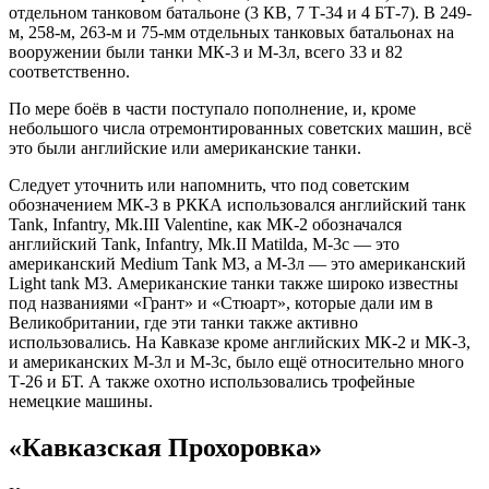
отдельном танковом батальоне (3 КВ, 7 Т-34 и 4 БТ-7). В 249-
м, 258-м, 263-м и 75-мм отдельных танковых батальонах на
вооружении были танки МК-3 и М-3л, всего 33 и 82
соответственно.
По мере боёв в части поступало пополнение, и, кроме
небольшого числа отремонтированных советских машин, всё
это были английские или американские танки.
Следует уточнить или напомнить, что под советским
обозначением МК-3 в РККА использовался английский танк
Tank, Infantry, Mk.III Valentine, как МК-2 обозначался
английский Tank, Infantry, Mk.II Matilda, М-3с — это
американский Medium Tank M3, а М-3л — это американский
Light tank M3. Американские танки также широко известны
под названиями «Грант» и «Стюарт», которые дали им в
Великобритании, где эти танки также активно
использовались. На Кавказе кроме английских МК-2 и МК-3,
и американских М-3л и М-3с, было ещё относительно много
Т-26 и БТ. А также охотно использовались трофейные
немецкие машины.
«Кавказская Прохоровка»