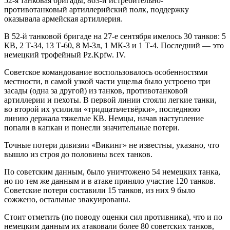
52-я танковая бригады, 863-й истребительно-
противотанковый артиллерийский полк, поддержку
оказывала армейская артиллерия.
В 52-й танковой бригаде на 27-е сентября имелось 30 танков: 5
КВ, 2 Т-34, 13 Т-60, 8 М-3л, 1 МК-3 и 1 Т-4. Последний — это
немецкий трофейный Pz.Kpfw. IV.
Советское командование воспользовалось особенностями
местности, в самой узкой части ущелья было устроено три
засады (одна за другой) из танков, противотанковой
артиллерии и пехоты. В первой линии стояли легкие танки,
во второй их усилили «тридцатьчетвёрки», последнюю
линию держала тяжелые КВ. Немцы, начав наступление
попали в капкан и понесли значительные потери.
Точные потери дивизии «Викинг» не известны, указано, что
вышло из строя до половины всех танков.
По советским данным, было уничтожено 54 немецких танка,
но по тем же данным и в атаке приняло участие 120 танков.
Советские потери составили 15 танков, из них 9 было
сожжено, остальные эвакуированы.
Стоит отметить (по поводу оценки сил противника), что и по
немецким данным их атаковали более 80 советских танков,