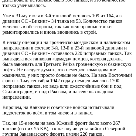
только уменьшалось.
Уже к 31-му июля в 3-й танковой осталось 109 из 164, а в
дивизии СС «Викинг» 34 танка из 53. Количество танков
менялось в обе стороны, так как неисправные танки
ремонтировались и вновь вводились в строй.
К началу операций на грозненско-моздокском и нальчикском
направлении в составе 3-й, 13-й и 23-й танковой дивизии и
дивизии СС «Викинг» оставалось 220 исправных танков. Так
выглядела вся танковая «армада» немцев, которая должна
была завоевать для Третьего Рейха грозненскую и бакинскую
нефть. Не следует думать, что немецкое командование
жадничало, у них просто больше не было. На весь Восточный
фронт к 1-му сентября 1942 года у немцев имелось 1700
исправных танков, но ведь шли ожесточённые бои и под
Сталинградом, и подо Ржевом, и на северо-западном
направлении.
Впрочем, на Кавказе и советские войска испытывали
недостаток во всём, в том числе и в танках.
Так, на 15-е июля на весь Южный фронт было всего 267
танков (из них 55 КВ), а к началу августа войска Северной
группы Закавказского фронта имели 220 танков.