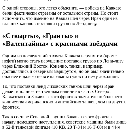
С одной стороны, это легко объяснить — войска на Кавказе
были фактически отрезаны от остальной страны. Но стоит
вспомнить, что именно на Кавказ шёл через Иран один из
главных каналов поставки грузов по Ленд-лизу.
«Стюарты», «Гранты» и
«Валентайны» с красными звёздами
Одним из последствий захвата Кавказа вермахтом (кроме
нефти) могло стать нарушение поставок грузов по Ленд-лизу
через Ближний Восток. Конечно, танки, например,
доставлялись и северным маршрутом, но он был значительно
опаснее и далеко не все караваны судов по нему доходили.
То, что поставки ленд-лизовских танков шли через Иран
делает вполне естественным наличие в частях Северо-
Кавказского и Закавказского фронтов значительно большего
количества американских и английских танков, чем на других
фронтах.
Так в составе Северной группы Закавказского фронта к
началу немецкого наступления, советские машины были лишь
в 52-й танковой бригаде (10 КВ, 20 Т-34 и 16 Т-60) и в 44-м