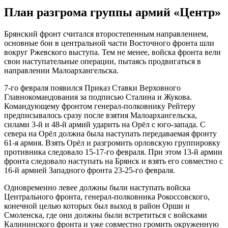
План разгрома группы армий «Центр»
Брянский фронт считался второстепенным направлением,
основные бои в центральной части Восточного фронта шли
вокруг Ржевского выступа. Тем не менее, войска фронта вели
свои наступательные операции, пытаясь продвигаться в
направлении Малоархангельска.
7-го февраля появился Приказ Ставки Верховного
Главнокомандования за подписью Сталина и Жукова.
Командующему фронтом генерал-полковнику Рейтеру
предписывалось сразу после взятия Малоархангельска,
силами 3-й и 48-й армий ударить на Орёл с юго-запада. С
севера на Орёл должна была наступать передаваемая фронту
61-я армия. Взять Орёл и разгромить орловскую группировку
противника следовало 15-17-го февраля. При этом 13-й армии
фронта следовало наступать на Брянск и взять его совместно с
16-й армией Западного фронта 23-25-го февраля.
Одновременно левее должны были наступать войска
Центрального фронта, генерал-полковника Рокоссовского,
конечной целью которых был выход в район Орши и
Смоленска, где они должны были встретиться с войсками
Калининского фронта и уже совместно громить окруженную