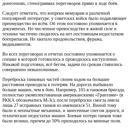
донесениях, стенограммах переговоров прямо в ходе боёв.
Следует отметить, что вопреки мемуарам и различной
популярной литературе, у советских войск было подавляющее
преимущество во всём. Об этом постоянно упоминается в
документах. Но численное превосходство в живой силе и
технике частично сводилось на нет постоянным недостатком
боеприпасов. Не хватало продовольствия, фуража,
медикаментов.
Во всех переговорах и отчетах постоянно упоминается о
спешке в которой готовилось и проводилось наступление.
Никакой подготовки, всё бегом, задачи по срокам ставились
совершенно невыполнимые.
Переброска танковых частей своим ходом на большие
расстояния приводила к потерям. На дорогах выбывало
больше машин, чем в бою. Например, 101-я танковая бригада,
полностью укомплектованная американскими «Грантами» (в
РККА обозначались М-3с), после переброски смогла имела
лишь 27 исправных танков из имевшихся 51. Виной тому
были и неопытные механики, и занесенные снегом дороги, и
технические недостатки машин. Боевые потери танков тоже
были велики, причем до 50% приходилось на минные поля.