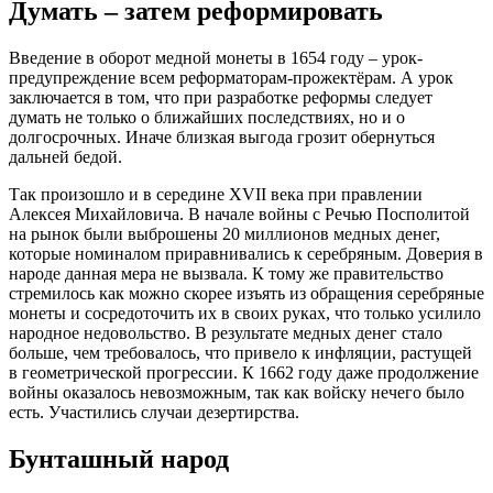
Думать – затем реформировать
Введение в оборот медной монеты в 1654 году – урок-
предупреждение всем реформаторам-прожектёрам. А урок
заключается в том, что при разработке реформы следует
думать не только о ближайших последствиях, но и о
долгосрочных. Иначе близкая выгода грозит обернуться
дальней бедой.
Так произошло и в середине XVII века при правлении
Алексея Михайловича. В начале войны с Речью Посполитой
на рынок были выброшены 20 миллионов медных денег,
которые номиналом приравнивались к серебряным. Доверия в
народе данная мера не вызвала. К тому же правительство
стремилось как можно скорее изъять из обращения серебряные
монеты и сосредоточить их в своих руках, что только усилило
народное недовольство. В результате медных денег стало
больше, чем требовалось, что привело к инфляции, растущей
в геометрической прогрессии. К 1662 году даже продолжение
войны оказалось невозможным, так как войску нечего было
есть. Участились случаи дезертирства.
Бунташный народ