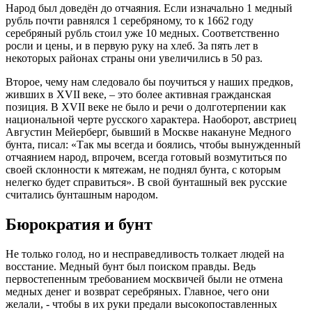
Народ был доведён до отчаяния. Если изначально 1 медный
рубль почти равнялся 1 серебряному, то к 1662 году
серебряный рубль стоил уже 10 медных. Соответственно
росли и цены, и в первую руку на хлеб. За пять лет в
некоторых районах страны они увеличились в 50 раз.
Второе, чему нам следовало бы поучиться у наших предков,
живших в XVII веке, – это более активная гражданская
позиция. В XVII веке не было и речи о долготерпении как
национальной черте русского характера. Наоборот, австриец
Августин Мейерберг, бывший в Москве накануне Медного
бунта, писал: «Так мы всегда и боялись, чтобы вынужденный
отчаянием народ, впрочем, всегда готовый возмутиться по
своей склонности к мятежам, не поднял бунта, с которым
нелегко будет справиться». В свой бунташный век русские
считались бунташным народом.
Бюрократия и бунт
Не только голод, но и несправедливость толкает людей на
восстание. Медный бунт был поиском правды. Ведь
первостепенным требованием москвичей были не отмена
медных денег и возврат серебряных. Главное, чего они
желали, - чтобы в их руки предали высокопоставленных