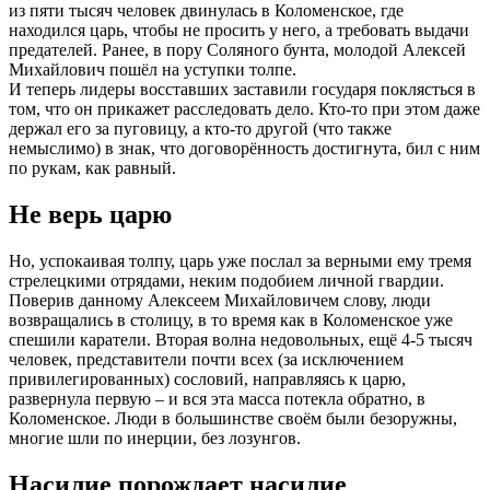
из пяти тысяч человек двинулась в Коломенское, где
находился царь, чтобы не просить у него, а требовать выдачи
предателей. Ранее, в пору Соляного бунта, молодой Алексей
Михайлович пошёл на уступки толпе.
И теперь лидеры восставших заставили государя поклясться в
том, что он прикажет расследовать дело. Кто-то при этом даже
держал его за пуговицу, а кто-то другой (что также
немыслимо) в знак, что договорённость достигнута, бил с ним
по рукам, как равный.
Не верь царю
Но, успокаивая толпу, царь уже послал за верными ему тремя
стрелецкими отрядами, неким подобием личной гвардии.
Поверив данному Алексеем Михайловичем слову, люди
возвращались в столицу, в то время как в Коломенское уже
спешили каратели. Вторая волна недовольных, ещё 4-5 тысяч
человек, представители почти всех (за исключением
привилегированных) сословий, направляясь к царю,
развернула первую – и вся эта масса потекла обратно, в
Коломенское. Люди в большинстве своём были безоружны,
многие шли по инерции, без лозунгов.
Насилие порождает насилие