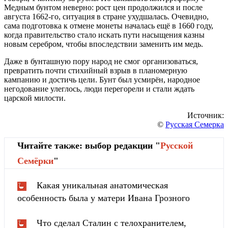
Медным бунтом неверно: рост цен продолжился и после
августа 1662-го, ситуация в стране ухудшалась. Очевидно,
сама подготовка к отмене монеты началась ещё в 1660 году,
когда правительство стало искать пути насыщения казны
новым серебром, чтобы впоследствии заменить им медь.
Даже в бунташную пору народ не смог организоваться,
превратить почти стихийный взрыв в планомерную
кампанию и достичь цели. Бунт был усмирён, народное
негодование улеглось, люди перегорели и стали ждать
царской милости.
Источник:
©
Русская Семерка
Читайте также: выбор редакции "
Русской
Cемёрки
"
Какая уникальная анатомическая
особенность была у матери Ивана Грозного
Что сделал Сталин с телохранителем,