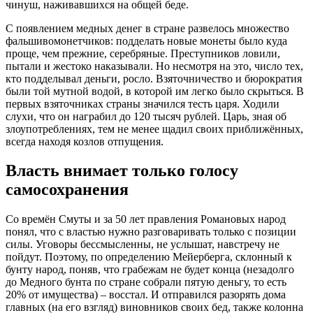
чинуш, наживавшихся на общей беде.
С появлением медных денег в стране развелось множество
фальшивомонетчиков: подделать новые монеты было куда
проще, чем прежние, серебряные. Преступников ловили,
пытали и жестоко наказывали. Но несмотря на это, число тех,
кто подделывал деньги, росло. Взяточничество и бюрократия
были той мутной водой, в которой им легко было скрыться. В
первых взяточниках страны значился тесть царя. Ходили
слухи, что он награбил до 120 тысяч рублей. Царь, зная об
злоупотреблениях, тем не менее щадил своих приближённых,
всегда находя козлов отпущения.
Власть внимает только голосу
самосохранения
Со времён Смуты и за 50 лет правления Романовых народ
понял, что с властью нужно разговаривать только с позиции
силы. Уговоры бессмысленны, не услышат, навстречу не
пойдут. Поэтому, по определению Мейерберга, склонный к
бунту народ, поняв, что грабежам не будет конца (незадолго
до Медного бунта по стране собрали пятую деньгу, то есть
20% от имущества) – восстал. И отправился разорять дома
главных (на его взгляд) виновников своих бед, также колонна