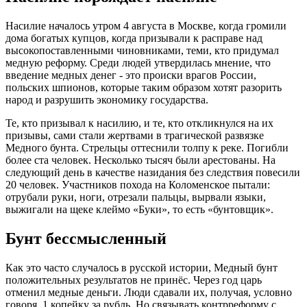
Насилие началось утром 4 августа в Москве, когда громили
дома богатых купцов, когда призывали к расправе над
высокопоставленными чиновниками, теми, кто придумал
медную реформу. Среди людей утвердилась мнение, что
введение медных денег - это происки врагов России,
польских шпионов, которые таким образом хотят разорить
народ и разрушить экономику государства.
Те, кто призывал к насилию, и те, кто откликнулся на их
призывы, сами стали жертвами в трагической развязке
Медного бунта. Стрельцы оттеснили толпу к реке. Погибли
более ста человек. Несколько тысяч были арестованы. На
следующий день в качестве назидания без следствия повесили
20 человек. Участников похода на Коломенское пытали:
отрубали руки, ноги, отрезали пальцы, вырвали языки,
выжигали на щеке клеймо «Буки», то есть «бунтовщик».
Бунт бессмысленный
Как это часто случалось в русской истории, Медный бунт
положительных результатов не принёс. Через год царь
отменил медные деньги. Люди сдавали их, получая, условно
говоря, 1 копейку за рубль. Но связывать контрреформу с