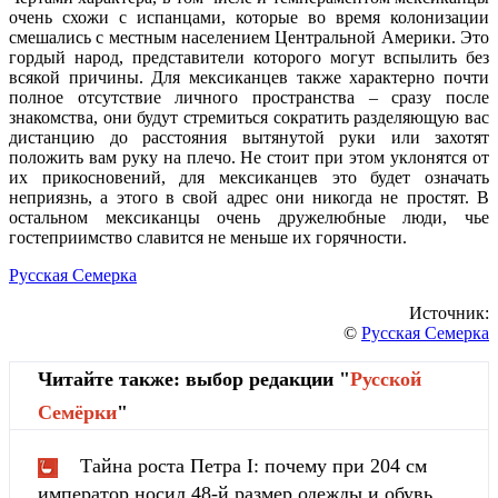
очень схожи с испанцами, которые во время колонизации
смешались с местным населением Центральной Америки. Это
гордый народ, представители которого могут вспылить без
всякой причины. Для мексиканцев также характерно почти
полное отсутствие личного пространства – сразу после
знакомства, они будут стремиться сократить разделяющую вас
дистанцию до расстояния вытянутой руки или захотят
положить вам руку на плечо. Не стоит при этом уклонятся от
их прикосновений, для мексиканцев это будет означать
неприязнь, а этого в свой адрес они никогда не простят. В
остальном мексиканцы очень дружелюбные люди, чье
гостеприимство славится не меньше их горячности.
Русская Семерка
Источник:
©
Русская Семерка
Читайте также: выбор редакции "
Русской
Cемёрки
"
Тайна роста Петра I: почему при 204 см
император носил 48-й размер одежды и обувь