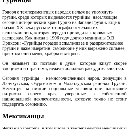
Говоря о темпераментных народах нельзя не упомянуть
грузин, среди которых выделяются гурийцы, населяющие
сегодня исторический край Гурию на Западе Грузии. Еще в
начале XX века русские этнографы отмечали их
вспыльчивость, которая нередко приводила к кровавым
расправам. Как писал в 1906 году доктор медицины Э.В.
Эриксон: «Гурийцы гораздо вспыльчивее и раздражительнее
грузин и даже имеретин, самолюбие у них выражено сильнее,
при этом они смелы, храбры и хитры».
Он называет их поэтами в душе, которые живут скорее
эмоциями и страстями, нежели холодной рассудительностью.
Сегодня гурийцы - немногочисленный народ, живущий в
Ланчхутском, Озургетском и Чохатаурском районах Грузии.
Несмотря на низкие социальные условия они настоящие
патриоты своего края, уверенные в собственной
национальной исключительности, которую точно не стоит
подвергать сомнению.
Мексиканцы
Чертами характера, в том числе и темпераментом мексиканцы