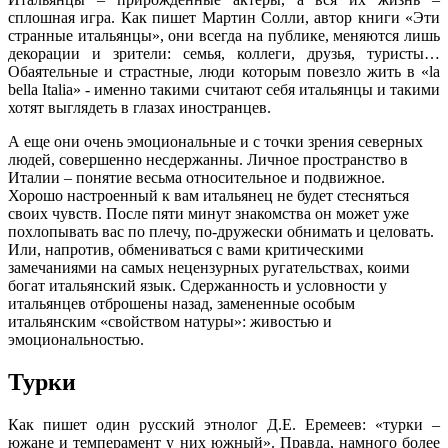
сплошная игра. Как пишет Мартин Солли, автор книги «Эти
странные итальянцы», они всегда на публике, меняются лишь
декорации и зрители: семья, коллеги, друзья, туристы…
Обаятельные и страстные, люди которым повезло жить в «la
bella Italia» - именно такими считают себя итальянцы и такими
хотят выглядеть в глазах иностранцев.
А еще они очень эмоциональные и с точки зрения северных
людей, совершенно несдержанны. Личное пространство в
Италии – понятие весьма относительное и подвижное.
Хорошо настроенный к вам итальянец не будет стесняться
своих чувств. После пяти минут знакомства он может уже
похлопывать вас по плечу, по-дружески обнимать и целовать.
Или, напротив, обмениваться с вами критическими
замечаниями на самых нецензурных ругательствах, коими
богат итальянский язык. Сдержанность и условности у
итальянцев отброшены назад, замененные особым
итальянским «свойством натуры»: живостью и
эмоциональностью.
Турки
Как пишет один русский этнолог Д.Е. Еремеев: «турки –
южане и темперамент у них южный». Правда, намного более