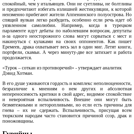
спокойный, чем у итальянцев. Они не суетливы, не болтливы
и предпочитают избегать излишней жестикуляции, к которой
неизменно прибегают жители Аппенинского полуострова. Но
спящий вулкан легко разбудить, особенно если речь идет об
уязвленном самолюбии. Например, когда в турецком
парламенте идут дебаты по наболевшим вопросам, депутаты
и-за одного неосторожного слова могут сорваться с мест и
накинуться с кулаками на своих оппонентов. Как пишет
Еремеев, драка охватывает весь зал в один миг. Летят книги,
портфели, скамьи. А через минуту-две все затихает и работа
продолжается.
«Турок – соткан из противоречий» - утверждает аналитик
Дэвид Хотман.
В его душе уживаются гордость и комплекс неполноценности,
безразличие к мнениям о нем других и абсолютная
непереносимость критики в свой адрес, видимое спокойствие
и невероятная вспыльчивость. Внешне они могут быть
безмятежными и неторопливыми, но если есть причины для
гнева – их не сдержать. Вспыльчивость, присущая всем
тюркским народам часто становится причиной ссор, драк и
поножовщины.
Гурийцы