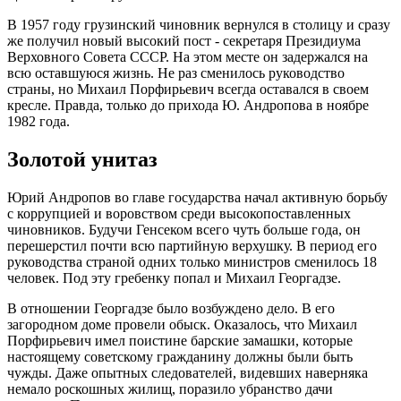
В 1957 году грузинский чиновник вернулся в столицу и сразу
же получил новый высокий пост - секретаря Президиума
Верховного Совета СССР. На этом месте он задержался на
всю оставшуюся жизнь. Не раз сменилось руководство
страны, но Михаил Порфирьевич всегда оставался в своем
кресле. Правда, только до прихода Ю. Андропова в ноябре
1982 года.
Золотой унитаз
Юрий Андропов во главе государства начал активную борьбу
с коррупцией и воровством среди высокопоставленных
чиновников. Будучи Генсеком всего чуть больше года, он
перешерстил почти всю партийную верхушку. В период его
руководства страной одних только министров сменилось 18
человек. Под эту гребенку попал и Михаил Георгадзе.
В отношении Георгадзе было возбуждено дело. В его
загородном доме провели обыск. Оказалось, что Михаил
Порфирьевич имел поистине барские замашки, которые
настоящему советскому гражданину должны были быть
чужды. Даже опытных следователей, видевших наверняка
немало роскошных жилищ, поразило убранство дачи