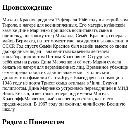
Происхождение
Михаил Краснов родился 15 февраля 1946 году в австрийском
Тироле, в лагере для военнопленных. Его матери, кубанской
казачке Дине Марченко пришлось воспитывать сына в
одиночку, поскольку отец Михаила, Семён Краснов, генерал-
майор Вермахта, на тот момент уже находился в заключении в
СССР. Год спустя Семён Краснов был казнён вместе со своим
двоюродным дядей – знаменитым казачьим деятелем-
коллаборационистом Петром Красновым. С грудным
ребёнком на руках Дина Марченко и её мать Мария сумели
бежать из лагеря для перемёщённых лиц. Временное убежище
семье предоставил их давний знакомый – чилийский
дипломат по фамилии Санта-Крус. Благодаря его помощи в
1948 году из порта Триест семья отплыла в Чили. Будучи
полиглотом, Дина Марченко устроилась переводчицей в МИД
Чили. Её сын, известный теперь под именем Мигель
Краснофф-Марченко, выбрал военную стезю, как и его
предки-казаки. В 1967 году он окончил чилийскую Военную
школу.
Рядом с Пиночетом