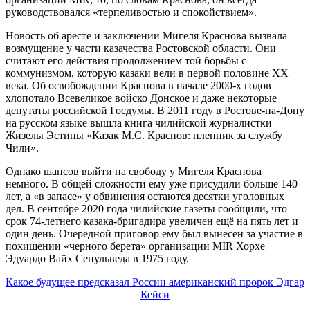
руководствовался «терпеливостью и спокойствием».
Новость об аресте и заключении Мигеля Краснова вызвала
возмущение у части казачества Ростовской области. Они
считают его действия продолжением той борьбы с
коммунизмом, которую казаки вели в первой половине XX
века. Об освобождении Краснова в начале 2000-х годов
хлопотало Всевеликое войско Донское и даже некоторые
депутаты российской Госдумы. В 2011 году в Ростове-на-Дону
на русском языке вышла книга чилийской журналистки
Жизелы Эстины «Казак М.С. Краснов: пленник за службу
Чили».
Однако шансов выйти на свободу у Мигеля Краснова
немного. В общей сложности ему уже присудили больше 140
лет, а «в запасе» у обвинения остаются десятки уголовных
дел. В сентябре 2020 года чилийские газеты сообщили, что
срок 74-летнего казака-бригадира увеличен ещё на пять лет и
один день. Очередной приговор ему был вынесен за участие в
похищении «черного берета» организации MIR Хорхе
Эдуардо Вайх Сепульведа в 1975 году.
Какое будущее предсказал России американский пророк Эдгар
Кейси