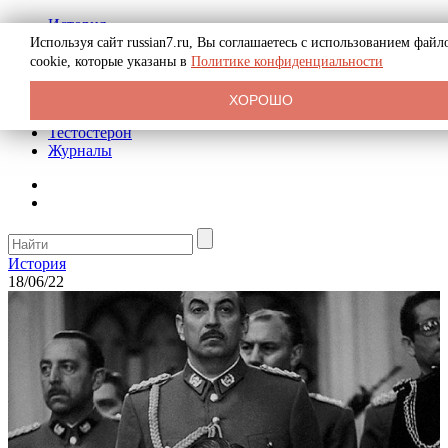
История
Биография
Используя сайт russian7.ru, Вы соглашаетесь с использованием файл
Криминал
cookie, которые указаны в
Политике конфиденциальности
Реклама на сайте
О сайте
ХОРОШО
Рекомендательные статьи
Тестостерон
Журналы
История
18/06/22