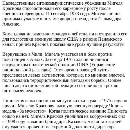
Наследственные антикоммунистические убеждения Мигеля
Краснова способствовали его карьерному росту после
военного переворота 11 сентября 1973 года. Мигель лично
принимал участие в штурме дворца президента Сальвадора
Альенде.
Командование заметило молодого лейтенанта и отправило его
для подготовки военную школу США в районе Панамского
канал, причём Краснов показал на курсах лучшие результаты.
Вернувшись в Чили, Мигель участвовал в боях против
повстанцев в Андах. Затем до 1976 года он числился
сотрудником политической полиции DINA (Управление
национальной разведки). Этот орган правящей хунты
преследовал левых активистов, которые, по мнению властей,
пользовались террористическими методами борьбы. Общее
число жертв пиночетовской реакции составило от трёх до
пяти тысяч человек.
Пиночет высоко оценивал заслуги казака – уже в 1975 году он
вручил Мигелю Краснову высшую военную награду Чили –
медаль «За мужество». Когда политическое влияние Пиночета
сошло на нет, Мигель Краснов уволился из вооружённых сил
в 1998 году в звании бригадира. Казалось, что остаток дней
ему удастся провести на скромной должности директора