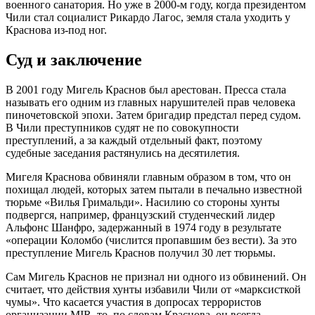
военного санатория. Но уже в 2000-м году, когда президентом
Чили стал социалист Рикардо Лагос, земля стала уходить у
Краснова из-под ног.
Суд и заключение
В 2001 году Мигель Краснов был арестован. Пресса стала
называть его одним из главных нарушителей прав человека
пиночетовской эпохи. Затем бригадир предстал перед судом.
В Чили преступников судят не по совокупности
преступлений, а за каждый отдельный факт, поэтому
судебные заседания растянулись на десятилетия.
Мигеля Краснова обвиняли главным образом в том, что он
похищал людей, которых затем пытали в печально известной
тюрьме «Вилья Гримальди». Насилию со стороны хунты
подвергся, например, французский студенческий лидер
Альфонс Шанфро, задержанный в 1974 году в результате
«операции Коломбо (числится пропавшим без вести). За это
преступление Мигель Краснов получил 30 лет тюрьмы.
Сам Мигель Краснов не признал ни одного из обвинений. Он
считает, что действия хунты избавили Чили от «марксисткой
чумы». Что касается участия в допросах террористов
организации MIR, то, по словам Краснова, он всегда