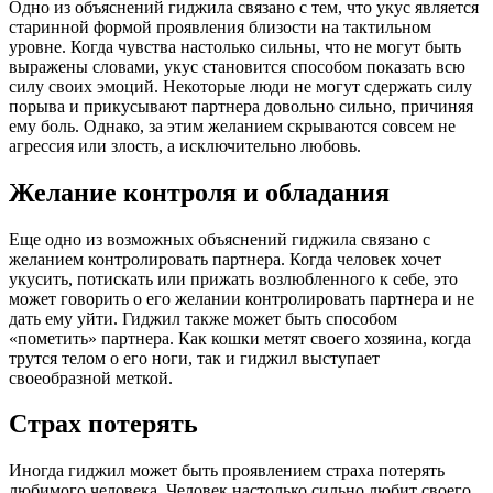
Одно из объяснений гиджила связано с тем, что укус является
старинной формой проявления близости на тактильном
уровне. Когда чувства настолько сильны, что не могут быть
выражены словами, укус становится способом показать всю
силу своих эмоций. Некоторые люди не могут сдержать силу
порыва и прикусывают партнера довольно сильно, причиняя
ему боль. Однако, за этим желанием скрываются совсем не
агрессия или злость, а исключительно любовь.
Желание контроля и обладания
Еще одно из возможных объяснений гиджила связано с
желанием контролировать партнера. Когда человек хочет
укусить, потискать или прижать возлюбленного к себе, это
может говорить о его желании контролировать партнера и не
дать ему уйти. Гиджил также может быть способом
«пометить» партнера. Как кошки метят своего хозяина, когда
трутся телом о его ноги, так и гиджил выступает
своеобразной меткой.
Страх потерять
Иногда гиджил может быть проявлением страха потерять
любимого человека. Человек настолько сильно любит своего