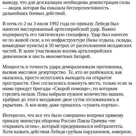
выводу, что для деэскалации необходима демонстрация силы
— акция, которая бы показала бесперспективность
дальнейших боевых действий.
В ночь со 2 на 3 июля 1992 года по приказу Лебедя был
нанесен массированный артиллерийский удар. Важно
подчеркнуть его тактическую специфику. Удар был нанесен
не по живой силе, а по инфраструктуре (базы отдыха, склады,
командные пункты) в 50 метрах от расположения молдавских
частей. В залпе участвовали восемь артиллерийских
дивизионов и шесть минометных батарей.
Мощность и точность удара деморализовали противника,
вызвав массовое дезертирство. Те, кто не разбежался, как
оказалось, просто испугались выходить на открытое
пространств. Они согласились покинуть место, только если за
ними приедут бригады «Скорой помощи», по которым
стрелять нельзя. Пока набрали нужное количество машин,
храбрые до этого молдаване двое суток отсиживались в
укрытиях. А кое-кому даже пришлось «сушить портки».
Интересно, что все это было совершено вопреки прямому
приказу министра обороны России Павла Грачева «не
открывать огонь», который придерживался нейтралитета.
Хотя назвать действия Лебедя грубым нарушением, наверное,