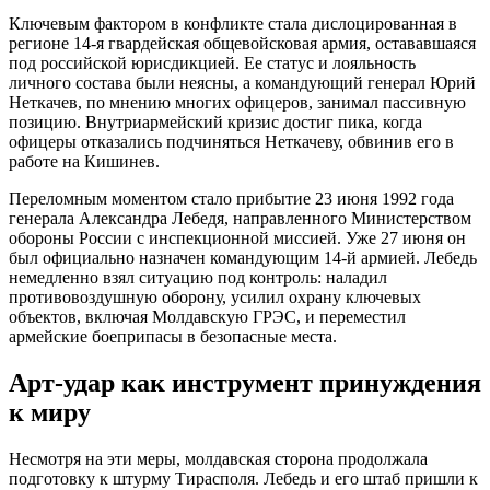
Ключевым фактором в конфликте стала дислоцированная в
регионе 14-я гвардейская общевойсковая армия, остававшаяся
под российской юрисдикцией. Ее статус и лояльность
личного состава были неясны, а командующий генерал Юрий
Неткачев, по мнению многих офицеров, занимал пассивную
позицию. Внутриармейский кризис достиг пика, когда
офицеры отказались подчиняться Неткачеву, обвинив его в
работе на Кишинев.
Переломным моментом стало прибытие 23 июня 1992 года
генерала Александра Лебедя, направленного Министерством
обороны России с инспекционной миссией. Уже 27 июня он
был официально назначен командующим 14-й армией. Лебедь
немедленно взял ситуацию под контроль: наладил
противовоздушную оборону, усилил охрану ключевых
объектов, включая Молдавскую ГРЭС, и переместил
армейские боеприпасы в безопасные места.
Арт-удар как инструмент принуждения
к миру
Несмотря на эти меры, молдавская сторона продолжала
подготовку к штурму Тирасполя. Лебедь и его штаб пришли к